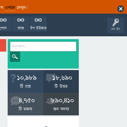
ারিত
এখানে
দেখুন।
পোল
ব্যাজ
টপ ইউজার
লগ ইন
10,989
18,690
টি প্রশ্ন
টি উত্তর
4,750
890,410
টি মন্তব্য
জন সদস্য