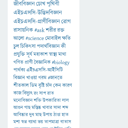
জীববিজ্ঞান
চোখ
পৃথিবী
এইচএসসি-উদ্ভিদবিজ্ঞান
এইচএসসি-প্রাণীবিজ্ঞান
রোগ
রাসায়নিক
#ask
শরীর
রক্ত
আলো
#science
মোবাইল
ক্ষতি
চুল
চিকিৎসা
পদার্থবিজ্ঞান
কী
প্রযুক্তি
সূর্য
মহাকাশ
স্বাস্থ্য
মাথা
গণিত
প্রাণী
বৈজ্ঞানিক
#biology
পার্থক্য
এইচএসসি-আইসিটি
বিজ্ঞান
খাওয়া
গরম
#জানতে
শীতকাল
ডিম
বৃষ্টি
চাঁদ
কেন
কারণ
কাজ
বিদ্যুৎ
রং
সাপ
রাত
মনোবিজ্ঞান
শক্তি
উপকারিতা
লাল
আগুন
গাছ
মস্তিষ্ক
খাবার
সাদা
শব্দ
আবিষ্কার
দুধ
মাছ
উপায়
ঠাণ্ডা
হাত
মশা
স্বপ্ন
ব্যাথা
ভয়
তাপমাত্রা
বাতাস