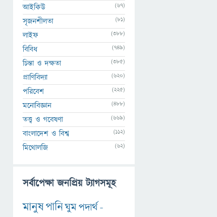
(67)
আইকিউ
(81)
সৃজনশীলতা
(388)
লাইফ
(749)
বিবিধ
(385)
চিন্তা ও দক্ষতা
(620)
প্রাণিবিদ্যা
(225)
পরিবেশ
(488)
মনোবিজ্ঞান
(669)
তত্ত্ব ও গবেষণা
(112)
বাংলাদেশ ও বিশ্ব
(62)
মিথোলজি
সর্বাপেক্ষা জনপ্রিয় ট্যাগসমূহ
মানুষ
পানি
ঘুম
পদার্থ
-