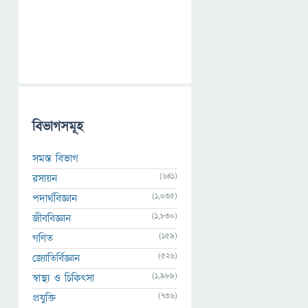
বিভাগসমূহ
সমস্ত বিভাগ
(641)
রসায়ন
(1,035)
পদার্থবিজ্ঞান
(1,830)
জীববিজ্ঞান
(159)
গণিত
(526)
জ্যোতির্বিজ্ঞান
(1,989)
স্বাস্থ্য ও চিকিৎসা
(736)
প্রযুক্তি