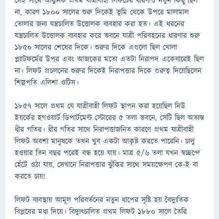
সেই সাথে আধুনিক প্রথম যাত্রীবাহী লিফটের ধারণাও নতুন কিছু ছিল
না, কারণ ১৮০০ সালের শুরু দিকেই ভূমি থেকে উপরে মালামাল
তোলার জন্য যন্ত্রচালিত উত্তোলক ব্যবহার করা হত। এই ধরনের
যন্ত্রচালিত উত্তোলক ব্যবহার করে ভবনে যাত্রী পরিবহনের ধারণার শুরু
১৮৫০ সালের শেষের দিকে। শুরুর দিকে এগুলো ছিল খোলা
প্ল্যাটফর্মের উপর এবং আজকের মতো এতটা নিরাপদ একেবারেই ছিল
না। লিফট প্রচলনের শুরুর দিকেই নিরাপত্তার দিকে গুরুত্ব দিয়েছিলেন
শিল্পপতি এলিশা ওটিস।
১৮৫৭ সালে প্রথম যে যাত্রীবাহী লিফট স্থাপন করা হয়েছিল নিউ
ইয়র্কের হগওয়ার্ট ডিপার্টমেন্ট স্টোরের ৫ তলা ভবনে, সেটি ছিল অত্যন্ত
ধীর গতির। ধীর গতির সাথে নিরাপত্তাজনিত কারণে প্রথম যাত্রীবাহী
লিফট অবশ্য মানুষকে তখন খুব একটা আকৃষ্ট করতে পারেনি। চালু
হওয়ার তিন বছর পরেই বন্ধ হয়ে যায়। মাত্র ৫/৬ তলা যখন স্বচ্ছন্দে
হেঁটে ওঠা যায়, সেখানে নিরাপত্তার ঝুঁকির সাথে সময়ক্ষেপণ কে-ই বা
করতে চায়!
লিফট ব্যবস্থায় আমূল পরিবর্তনের নতুন ধাপের সৃষ্টি হয় বৈদ্যুতিক
বিপ্লবের মধ্য দিয়ে। বিদ্যুৎচালিত প্রথম লিফট ১৮৮০ সালে তৈরি