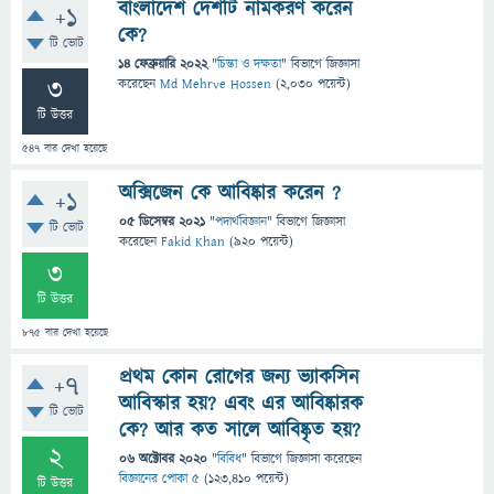
বাংলাদেশ দেশটি নামকরণ করেন
+1
কে?
টি ভোট
14 ফেব্রুয়ারি 2022
"
চিন্তা ও দক্ষতা
" বিভাগে
জিজ্ঞাসা
3
করেছেন
Md Mehrve Hossen
(
2,030
পয়েন্ট)
টি উত্তর
547
বার দেখা হয়েছে
অক্সিজেন কে আবিষ্কার করেন ?
+1
05 ডিসেম্বর 2021
"
পদার্থবিজ্ঞান
" বিভাগে
জিজ্ঞাসা
টি ভোট
করেছেন
Fakid Khan
(
920
পয়েন্ট)
3
টি উত্তর
875
বার দেখা হয়েছে
প্রথম কোন রোগের জন্য ভ্যাকসিন
+7
আবিস্কার হয়? এবং এর আবিষ্কারক
টি ভোট
কে? আর কত সালে আবিষ্কৃত হয়?
2
06 অক্টোবর 2020
"
বিবিধ
" বিভাগে
জিজ্ঞাসা
করেছেন
বিজ্ঞানের পোকা ৫
(
123,410
পয়েন্ট)
টি উত্তর