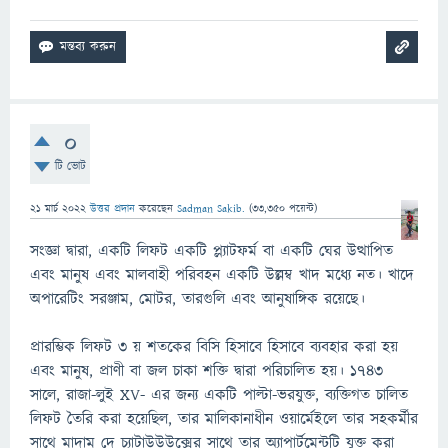
0
টি ভোট
21 মার্চ 2022
উত্তর প্রদান
করেছেন
Sadman Sakib.
(
33,350
পয়েন্ট)
সংজ্ঞা দ্বারা, একটি লিফট একটি প্ল্যাটফর্ম বা একটি ঘের উত্থাপিত
এবং মানুষ এবং মালবাহী পরিবহন একটি উল্লম্ব খাদ মধ্যে নত। খাদে
অপারেটিং সরঞ্জাম, মোটর, তারগুলি এবং আনুষাঙ্গিক রয়েছে।
প্রারম্ভিক লিফট 3 য় শতকের বিসি হিসাবে হিসাবে ব্যবহার করা হয়
এবং মানুষ, প্রাণী বা জল চাকা শক্তি দ্বারা পরিচালিত হয়। 1743
সালে, রাজা-লুই XV- এর জন্য একটি পাল্টা-ভরযুক্ত, ব্যক্তিগত চালিত
লিফট তৈরি করা হয়েছিল, তার মালিকানাধীন ওয়ার্মেইলে তার সহকর্মীর
সাথে মাদাম দে চ্যাটাউউউক্সের সাথে তার অ্যাপার্টমেন্টটি যুক্ত করা