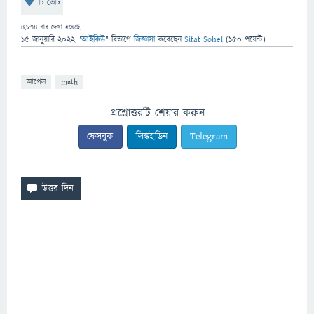
টি ভোট
4,874
বার দেখা হয়েছে
15 জানুয়ারি 2022
"
আইকিউ
" বিভাগে
জিজ্ঞাসা
করেছেন
Sifat Sohel
(
150
পয়েন্ট)
আপেল
math
প্রশ্নোত্তরটি শেয়ার করুন
ফেসবুক
লিঙ্কইডিন
Telegram