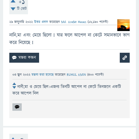
+1
টি ভোট
29 জানুয়ারি 2022
উত্তর প্রদান
করেছেন
Md. Arafat Hasan
(
16,190
পয়েন্ট)
নানি,মা এবং মেয়ে ছিলো I যার ফলে আপেল না কেটে সমানভাবে ভাগ
করে নিয়েছে I
03 জুন 2022
মন্তব্য করা হয়েছে
করেছেন
RUHUL AMIN
(
400
পয়েন্ট)
নানী,মা ও মেয়ে ছিল।এজন্য তিনটি আপেল না কেটে তিনজনে একটি
করে আপেল নিল