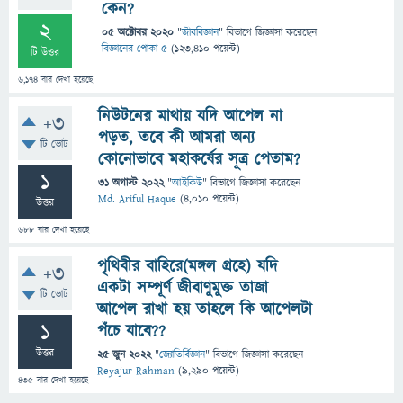
কেন?
2
05 অক্টোবর 2020
"
জীববিজ্ঞান
" বিভাগে
জিজ্ঞাসা
করেছেন
বিজ্ঞানের পোকা ৫
(
123,410
পয়েন্ট)
টি উত্তর
6,174
বার দেখা হয়েছে
নিউটনের মাথায় যদি আপেল না
+3
পড়ত, তবে কী আমরা অন্য
টি ভোট
কোনোভাবে মহাকর্ষের সূত্র পেতাম?
1
31 অগাস্ট 2022
"
আইকিউ
" বিভাগে
জিজ্ঞাসা
করেছেন
Md. Ariful Haque
(
4,010
পয়েন্ট)
উত্তর
688
বার দেখা হয়েছে
পৃথিবীর বাহিরে(মঙ্গল গ্রহে) যদি
+3
একটা সম্পূর্ণ জীবাণুমুক্ত তাজা
টি ভোট
আপেল রাখা হয় তাহলে কি আপেলটা
1
পঁচে যাবে??
উত্তর
25 জুন 2022
"
জ্যোতির্বিজ্ঞান
" বিভাগে
জিজ্ঞাসা
করেছেন
Reyajur Rahman
(
9,290
পয়েন্ট)
435
বার দেখা হয়েছে