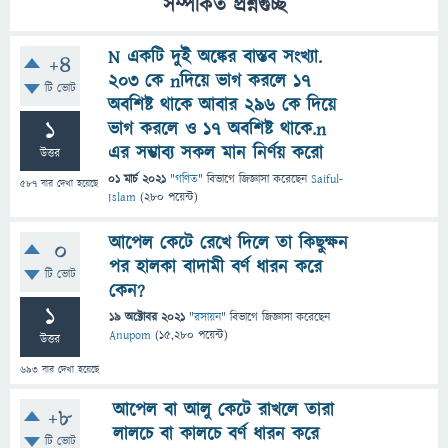
সম্পর্কিত প্রশ্নগুচ্ছ
N একটি দুই অঙ্কের বাস্তব সংখ্যা.
+4
203 কে nদিয়ে ভাগ করলে 17
টি ভোট
অবশিষ্ট থাকে আবার 296 কে দিয়ে
1
ভাগ করলে ও 17 অবশিষ্ট থাকে.n
এর সম্ভাব্য সকল মান নির্ণয় করো
উত্তর
01 মার্চ 2021
"
গণিত
" বিভাগে
জিজ্ঞাসা
করেছেন
Saiful-
587
বার দেখা হয়েছে
Islam
(
280
পয়েন্ট)
আপেল কেটে রেখে দিলে তা কিছুক্ষন
0
পর হালকা বাদামী বর্ণ ধারন করে
টি ভোট
কেন?
1
19 অক্টোবর 2021
"
রসায়ন
" বিভাগে
জিজ্ঞাসা
করেছেন
Anupom
(
15,280
পয়েন্ট)
উত্তর
693
বার দেখা হয়েছে
আপেল বা আলু কেটে রাখলে তারা
+8
লালচে বা কালচে বর্ণ ধারন করে
টি ভোট