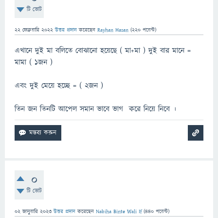
টি ভোট
22 ফেব্রুয়ারি 2022
উত্তর প্রদান
করেছেন
Rayhan Hasan
(
220
পয়েন্ট)
এখানে দুই মা বলিতে বোঝানো হয়েছে ( মা+মা ) দুই বার মানে =
মামা ( ১জন )
এবং দুই মেয়ে হচ্ছে = ( ২জন )
তিন জন তিনটি আপেল সমান ভাবে ভাগ করে নিয়ে নিবে ।
0
টি ভোট
02 জানুয়ারি 2023
উত্তর প্রদান
করেছেন
Nabiha Binte Wali If
(
440
পয়েন্ট)