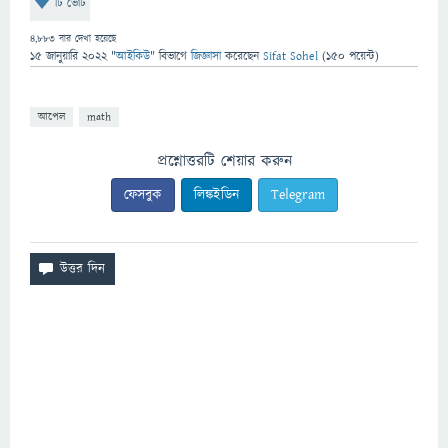
টি ভোট
4,883
বার দেখা হয়েছে
15 জানুয়ারি 2022
"
আইকিউ
" বিভাগে
জিজ্ঞাসা
করেছেন
Sifat Sohel
(
150
পয়েন্ট)
আপেল
math
প্রশ্নোত্তরটি শেয়ার করুন
ফেসবুক
লিঙ্কইডিন
Telegram