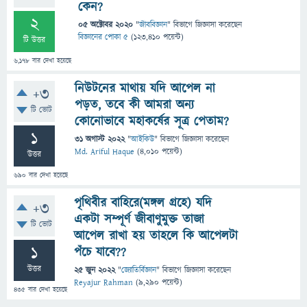
কেন?
2
05 অক্টোবর 2020
"
জীববিজ্ঞান
" বিভাগে
জিজ্ঞাসা
করেছেন
বিজ্ঞানের পোকা ৫
(
123,410
পয়েন্ট)
টি উত্তর
6,178
বার দেখা হয়েছে
নিউটনের মাথায় যদি আপেল না
+3
পড়ত, তবে কী আমরা অন্য
টি ভোট
কোনোভাবে মহাকর্ষের সূত্র পেতাম?
1
31 অগাস্ট 2022
"
আইকিউ
" বিভাগে
জিজ্ঞাসা
করেছেন
Md. Ariful Haque
(
4,010
পয়েন্ট)
উত্তর
690
বার দেখা হয়েছে
পৃথিবীর বাহিরে(মঙ্গল গ্রহে) যদি
+3
একটা সম্পূর্ণ জীবাণুমুক্ত তাজা
টি ভোট
আপেল রাখা হয় তাহলে কি আপেলটা
1
পঁচে যাবে??
উত্তর
25 জুন 2022
"
জ্যোতির্বিজ্ঞান
" বিভাগে
জিজ্ঞাসা
করেছেন
Reyajur Rahman
(
9,290
পয়েন্ট)
435
বার দেখা হয়েছে