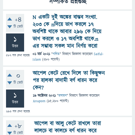
সম্পর্কিত প্রশ্নগুচ্ছ
N একটি দুই অঙ্কের বাস্তব সংখ্যা.
+4
203 কে nদিয়ে ভাগ করলে 17
টি ভোট
অবশিষ্ট থাকে আবার 296 কে দিয়ে
1
ভাগ করলে ও 17 অবশিষ্ট থাকে.n
এর সম্ভাব্য সকল মান নির্ণয় করো
উত্তর
01 মার্চ 2021
"
গণিত
" বিভাগে
জিজ্ঞাসা
করেছেন
Saiful-
587
বার দেখা হয়েছে
Islam
(
280
পয়েন্ট)
আপেল কেটে রেখে দিলে তা কিছুক্ষন
0
পর হালকা বাদামী বর্ণ ধারন করে
টি ভোট
কেন?
1
19 অক্টোবর 2021
"
রসায়ন
" বিভাগে
জিজ্ঞাসা
করেছেন
Anupom
(
15,280
পয়েন্ট)
উত্তর
693
বার দেখা হয়েছে
আপেল বা আলু কেটে রাখলে তারা
+8
লালচে বা কালচে বর্ণ ধারন করে
টি ভোট