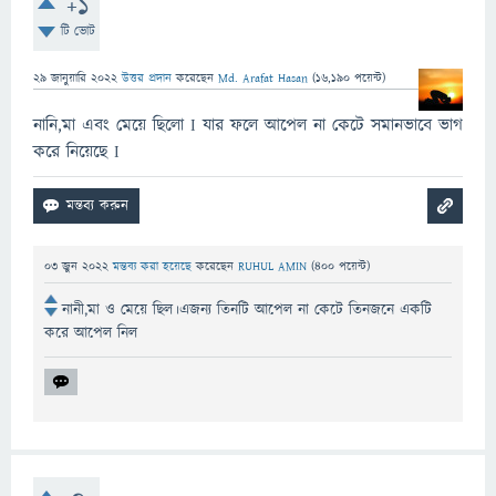
+1
টি ভোট
29 জানুয়ারি 2022
উত্তর প্রদান
করেছেন
Md. Arafat Hasan
(
16,190
পয়েন্ট)
নানি,মা এবং মেয়ে ছিলো I যার ফলে আপেল না কেটে সমানভাবে ভাগ
করে নিয়েছে I
03 জুন 2022
মন্তব্য করা হয়েছে
করেছেন
RUHUL AMIN
(
400
পয়েন্ট)
নানী,মা ও মেয়ে ছিল।এজন্য তিনটি আপেল না কেটে তিনজনে একটি
করে আপেল নিল