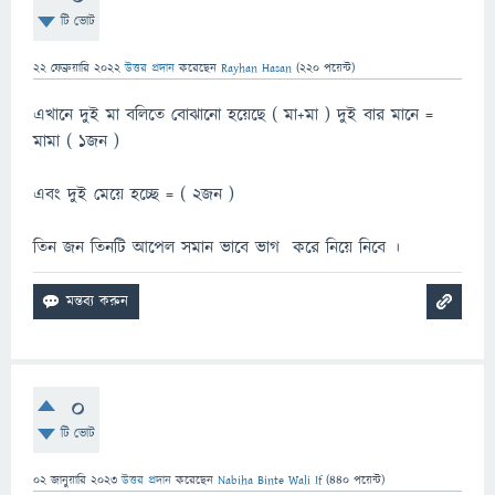
টি ভোট
22 ফেব্রুয়ারি 2022
উত্তর প্রদান
করেছেন
Rayhan Hasan
(
220
পয়েন্ট)
এখানে দুই মা বলিতে বোঝানো হয়েছে ( মা+মা ) দুই বার মানে =
মামা ( ১জন )
এবং দুই মেয়ে হচ্ছে = ( ২জন )
তিন জন তিনটি আপেল সমান ভাবে ভাগ করে নিয়ে নিবে ।
0
টি ভোট
02 জানুয়ারি 2023
উত্তর প্রদান
করেছেন
Nabiha Binte Wali If
(
440
পয়েন্ট)