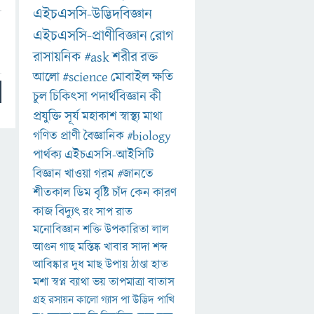
এইচএসসি-উদ্ভিদবিজ্ঞান
এইচএসসি-প্রাণীবিজ্ঞান
রোগ
রাসায়নিক
#ask
শরীর
রক্ত
আলো
#science
মোবাইল
ক্ষতি
চুল
চিকিৎসা
পদার্থবিজ্ঞান
কী
প্রযুক্তি
সূর্য
মহাকাশ
স্বাস্থ্য
মাথা
গণিত
প্রাণী
বৈজ্ঞানিক
#biology
পার্থক্য
এইচএসসি-আইসিটি
বিজ্ঞান
খাওয়া
গরম
#জানতে
শীতকাল
ডিম
বৃষ্টি
চাঁদ
কেন
কারণ
কাজ
বিদ্যুৎ
রং
সাপ
রাত
মনোবিজ্ঞান
শক্তি
উপকারিতা
লাল
আগুন
গাছ
মস্তিষ্ক
খাবার
সাদা
শব্দ
আবিষ্কার
দুধ
মাছ
উপায়
ঠাণ্ডা
হাত
মশা
স্বপ্ন
ব্যাথা
ভয়
তাপমাত্রা
বাতাস
গ্রহ
রসায়ন
কালো
গ্যাস
পা
উদ্ভিদ
পাখি