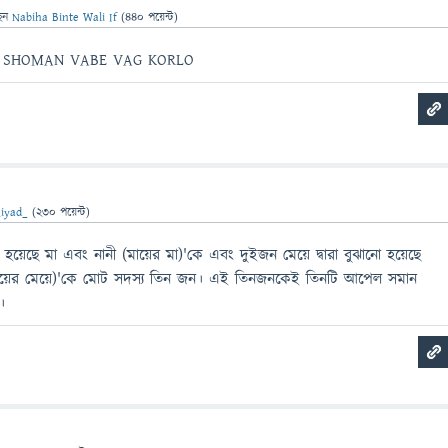
েন
Nabiha Binte Wali If
(
440
পয়েন্ট)
RE SHOMAN VABE VAG KORLO
iyad_
(
230
পয়েন্ট)
ঝানো হয়েছে মা এবং নানী (মায়ের মা)'কে এবং দুইজন মেয়ে দ্বারা বুঝানো হয়েছে
মেয়ের মেয়ে)'কে মোট সদস্য তিন জন। এই তিনজনকেই তিনটি আপেল সমান
।