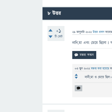
8
উত্তর
+1
29 জানুয়ারি 2022
উত্তর প্রদান
করেছ
টি ভোট
নানি,মা এবং মেয়ে ছিলো I
03 জুন 2022
মন্তব্য করা হয়েছে
ক
নানী,মা ও মেয়ে ছি