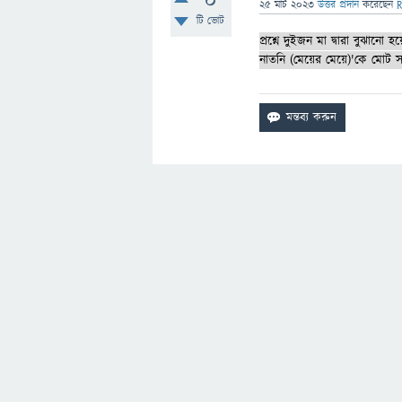
0
25 মার্চ 2023
উত্তর প্রদান
করেছেন
R
টি ভোট
প্রশ্নে দুইজন মা দ্বারা বুঝান
নাতনি (মেয়ের মেয়ে)'কে মোট