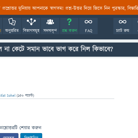
তির প্রশ্নোত্তর দুনিয়ায় আপনাকে স্বাগতম! প্রশ্ন-উত্তর দিয়ে জিতে নিন পুরস্কার, বিস্ত
!
অনুত্তরিত
বিভাগসমূহ
সদস্যবৃন্দ
প্রশ্ন করুন
FAQ
চ্যাট রুম
েল না কেটে সমান ভাবে ভাগ করে নিল কিভাবে?
ifat Sohel
(
150
পয়েন্ট)
প্রশ্নোত্তরটি শেয়ার করুন