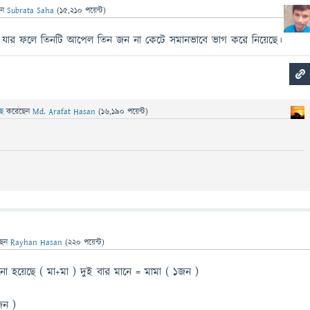
েন
Subrata Saha
(
15,210
পয়েন্ট)
ো যার ফলে তিনটি আপেল তিন জন না কেটে সমানভাবে ভাগ করে নিয়েছে।
েছে
করেছেন
Md. Arafat Hasan
(
16,190
পয়েন্ট)
ছেন
Rayhan Hasan
(
220
পয়েন্ট)
ো হয়েছে ( মা+মা ) দুই বার মানে = মামা ( ১জন )
জন )