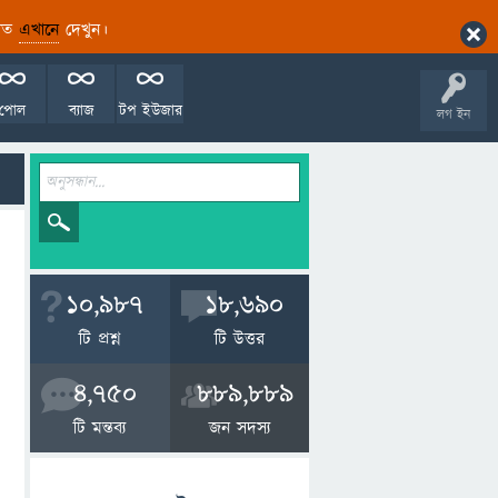
ারিত
এখানে
দেখুন।
পোল
ব্যাজ
টপ ইউজার
লগ ইন
10,987
18,690
টি প্রশ্ন
টি উত্তর
4,750
889,889
টি মন্তব্য
জন সদস্য