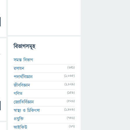
বিভাগসমূহ
সমস্ত বিভাগ
(641)
রসায়ন
(1,035)
পদার্থবিজ্ঞান
(1,829)
জীববিজ্ঞান
(159)
গণিত
(526)
জ্যোতির্বিজ্ঞান
(1,989)
স্বাস্থ্য ও চিকিৎসা
(736)
প্রযুক্তি
(67)
আইকিউ