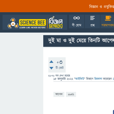
বিজ্ঞান ও প্রযুক্
বী হোম
প্রশ্ন
গরমাগরম
দুই মা ও দুই মেয়ে তিনটি আপ
+3
টি ভোট
4,876
বার দেখা হয়েছে
15 জানুয়ারি 2022
"
আইকিউ
" বিভাগে
জিজ্ঞাসা
করেছেন
S
আপেল
math