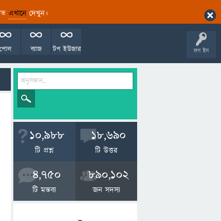
ারিত
এখানে
দেখুন।
পোল
ব্যাজ
টপ ইউজার
লগ ইন
10,988
18,690
টি প্রশ্ন
টি উত্তর
4,750
890,102
টি মন্তব্য
জন সদস্য