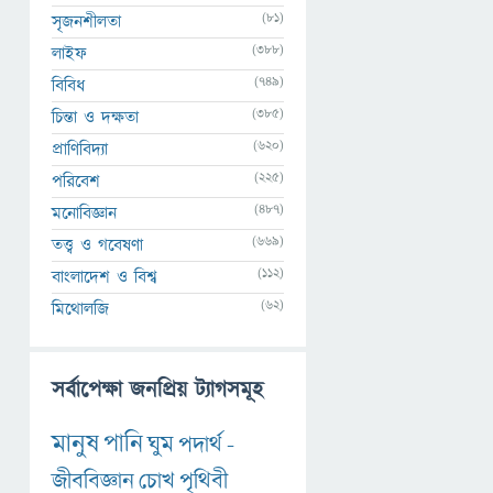
(81)
সৃজনশীলতা
(388)
লাইফ
(749)
বিবিধ
(385)
চিন্তা ও দক্ষতা
(620)
প্রাণিবিদ্যা
(225)
পরিবেশ
(487)
মনোবিজ্ঞান
(669)
তত্ত্ব ও গবেষণা
(112)
বাংলাদেশ ও বিশ্ব
(62)
মিথোলজি
সর্বাপেক্ষা জনপ্রিয় ট্যাগসমূহ
মানুষ
পানি
ঘুম
পদার্থ
-
জীববিজ্ঞান
চোখ
পৃথিবী