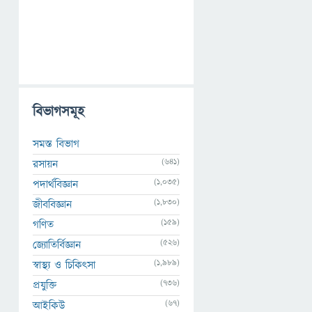
বিভাগসমূহ
সমস্ত বিভাগ
(641)
রসায়ন
(1,035)
পদার্থবিজ্ঞান
(1,830)
জীববিজ্ঞান
(159)
গণিত
(526)
জ্যোতির্বিজ্ঞান
(1,989)
স্বাস্থ্য ও চিকিৎসা
(736)
প্রযুক্তি
(67)
আইকিউ