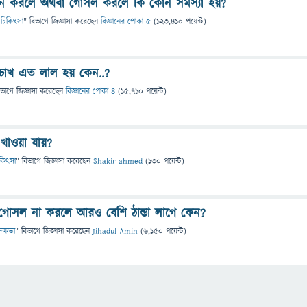
পান করলে অথবা গোসল করলে কি কোন সমস্যা হয়?
 ও চিকিৎসা
" বিভাগে
জিজ্ঞাসা
করেছেন
বিজ্ঞানের পোকা ৫
(
123,410
পয়েন্ট)
োখ এত লাল হয় কেন..?
িভাগে
জিজ্ঞাসা
করেছেন
বিজ্ঞানের পোকা ৪
(
15,710
পয়েন্ট)
খাওয়া যায়?
চিকিৎসা
" বিভাগে
জিজ্ঞাসা
করেছেন
Shakir ahmed
(
130
পয়েন্ট)
োসল না করলে আরও বেশি ঠান্ডা লাগে কেন?
দক্ষতা
" বিভাগে
জিজ্ঞাসা
করেছেন
Jihadul Amin
(
6,150
পয়েন্ট)