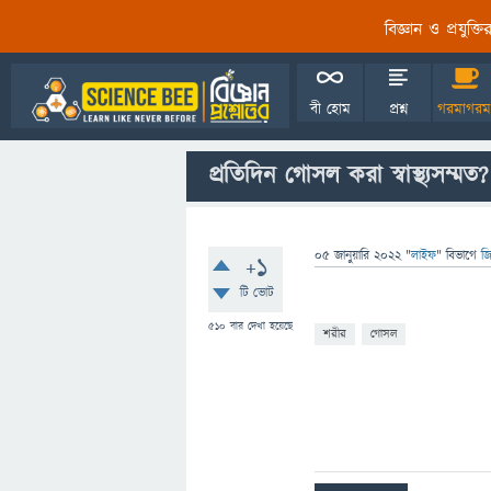
বিজ্ঞান ও প্রযুক্
বী হোম
প্রশ্ন
গরমাগরম
প্রতিদিন গোসল করা স্বাস্থ্যসম্মত?
05 জানুয়ারি 2022
"
লাইফ
" বিভাগে
জি
+1
টি ভোট
510
বার দেখা হয়েছে
শরীর
গোসল