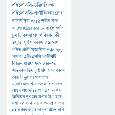
এইচএসসি-উদ্ভিদবিজ্ঞান
এইচএসসি-প্রাণীবিজ্ঞান
রোগ
রাসায়নিক
#ask
শরীর
রক্ত
আলো
#science
মোবাইল
ক্ষতি
চুল
চিকিৎসা
পদার্থবিজ্ঞান
কী
প্রযুক্তি
সূর্য
মহাকাশ
স্বাস্থ্য
মাথা
গণিত
প্রাণী
বৈজ্ঞানিক
#biology
পার্থক্য
এইচএসসি-আইসিটি
বিজ্ঞান
খাওয়া
গরম
#জানতে
শীতকাল
ডিম
বৃষ্টি
চাঁদ
কেন
কারণ
কাজ
বিদ্যুৎ
রং
সাপ
রাত
মনোবিজ্ঞান
শক্তি
উপকারিতা
লাল
আগুন
গাছ
মস্তিষ্ক
খাবার
সাদা
শব্দ
আবিষ্কার
দুধ
মাছ
উপায়
ঠাণ্ডা
হাত
মশা
স্বপ্ন
ব্যাথা
ভয়
তাপমাত্রা
বাতাস
গ্রহ
রসায়ন
কালো
গ্যাস
পা
উদ্ভিদ
পাখি