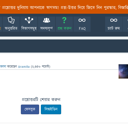
তির প্রশ্নোত্তর দুনিয়ায় আপনাকে স্বাগতম! প্রশ্ন-উত্তর দিয়ে জিতে নিন পুরস্কার, বিস্ত
!
অনুত্তরিত
বিভাগসমূহ
সদস্যবৃন্দ
প্রশ্ন করুন
FAQ
চ্যাট রুম
জ্ঞাসা
করেছেন
Aramita
(
2,350
পয়েন্ট)
প্রশ্নোত্তরটি শেয়ার করুন
ফেসবুক
লিঙ্কইডিন