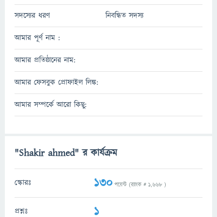
সদস্যের ধরণ
নিবন্ধিত সদস্য
আমার পূর্ণ নাম :
আমার প্রতিষ্ঠানের নাম:
আমার ফেসবুক প্রোফাইল লিঙ্ক:
আমার সম্পর্কে আরো কিছু:
"Shakir ahmed" র কার্যক্রম
130
স্কোরঃ
পয়েন্ট (র‌্যাংক #
1,668
)
1
প্রশ্নঃ