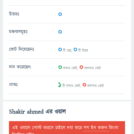
0
উত্তরঃ
0
মন্তব্যসমূহঃ
0
0
ভোট দিয়েছেনঃ
টি প্রশ্ন,
টি উত্তর
0
0
দান করেছেন:
সম্মত ভোট,
অসম্মত ভোট
1
0
প্রাপ্তঃ
টি সম্মত ভোট,
অসম্মত ভোট
Shakir ahmed এর ওয়াল
এই ওয়ালে পোস্ট করতে চাইলে দয়া করে
লগ ইন করুন
কিংবা