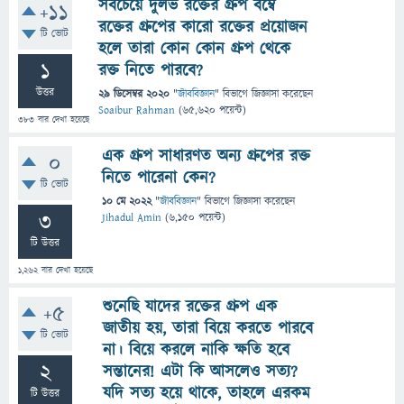
সবচেয়ে দুর্লভ রক্তের গ্রুপ বম্বে
+11
রক্তের গ্রুপের কারো রক্তের প্রয়োজন
টি ভোট
হলে তারা কোন কোন গ্রুপ থেকে
1
রক্ত নিতে পারবে?
উত্তর
29 ডিসেম্বর 2020
"
জীববিজ্ঞান
" বিভাগে
জিজ্ঞাসা
করেছেন
Soaibur Rahman
(
65,620
পয়েন্ট)
383
বার দেখা হয়েছে
এক গ্রুপ সাধারণত অন্য গ্রুপের রক্ত
0
নিতে পারেনা কেন?
টি ভোট
10 মে 2022
"
জীববিজ্ঞান
" বিভাগে
জিজ্ঞাসা
করেছেন
3
Jihadul Amin
(
6,150
পয়েন্ট)
টি উত্তর
1,262
বার দেখা হয়েছে
শুনেছি যাদের রক্তের গ্রুপ এক
+5
জাতীয় হয়, তারা বিয়ে করতে পারবে
টি ভোট
না। বিয়ে করলে নাকি ক্ষতি হবে
2
সন্তানের! এটা কি আসলেও সত্য?
যদি সত্য হয়ে থাকে, তাহলে এরকম
টি উত্তর