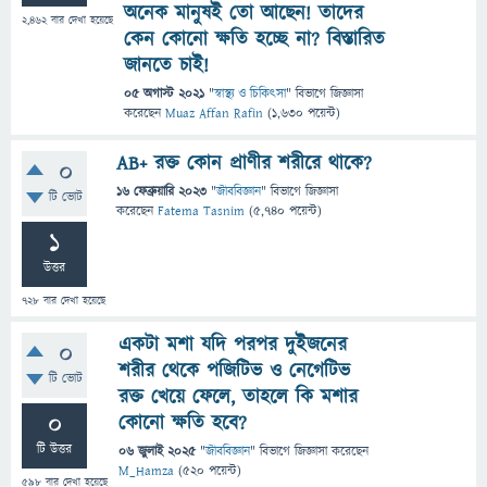
অনেক মানুষই তো আছেন! তাদের
2,462
বার দেখা হয়েছে
কেন কোনো ক্ষতি হচ্ছে না? বিস্তারিত
জানতে চাই!
05 অগাস্ট 2021
"
স্বাস্থ্য ও চিকিৎসা
" বিভাগে
জিজ্ঞাসা
করেছেন
Muaz Affan Rafin
(
1,630
পয়েন্ট)
AB+ রক্ত কোন প্রাণীর শরীরে থাকে?
0
16 ফেব্রুয়ারি 2023
"
জীববিজ্ঞান
" বিভাগে
জিজ্ঞাসা
টি ভোট
করেছেন
Fatema Tasnim
(
5,740
পয়েন্ট)
1
উত্তর
728
বার দেখা হয়েছে
একটা মশা যদি পরপর দুইজনের
0
শরীর থেকে পজিটিভ ও নেগেটিভ
টি ভোট
রক্ত খেয়ে ফেলে, তাহলে কি মশার
0
কোনো ক্ষতি হবে?
টি উত্তর
06 জুলাই 2025
"
জীববিজ্ঞান
" বিভাগে
জিজ্ঞাসা
করেছেন
M_Hamza
(
520
পয়েন্ট)
598
বার দেখা হয়েছে