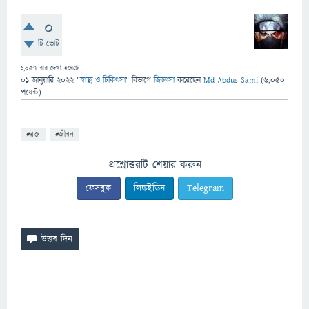
0
টি ভোট
1,057
বার দেখা হয়েছে
01 জানুয়ারি 2022
"
স্বাস্থ্য ও চিকিৎসা
" বিভাগে
জিজ্ঞাসা
করেছেন
Md Abdus Sami
(
6,050
পয়েন্ট)
#রক্ত
#জীবন
প্রশ্নোত্তরটি শেয়ার করুন
ফেসবুক
লিঙ্কইডিন
Telegram