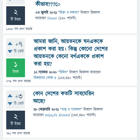
কীভাব???ে
2
03 জুলাই 2021
"
চিন্তা ও দক্ষতা
" বিভাগে
জিজ্ঞাসা
করেছেন
Shaon
(
160
পয়েন্ট)
টি উত্তর
1,429
বার দেখা হয়েছে
আমরা জানি, আয়তনকে ঘনএককে
+7
প্রকাশ করা হয়। কিন্তু কোনো দেশের
টি ভোট
আয়তনকে কেনো বর্গএককে প্রকাশ
1
করা হয়?
উত্তর
12 নভেম্বর 2020
"
বিবিধ
" বিভাগে
জিজ্ঞাসা
করেছেন
বিজ্ঞানের পোকা ৫
(
123,410
পয়েন্ট)
579
বার দেখা হয়েছে
কোন দেশের কতটি সাবমেরিন
+3
আছে?
টি ভোট
28 ফেব্রুয়ারি 2021
"
তত্ত্ব ও গবেষণা
" বিভাগে
জিজ্ঞাসা
2
করেছেন
Hojayfa Ahmed
(
135,490
পয়েন্ট)
টি উত্তর
791
বার দেখা হয়েছে