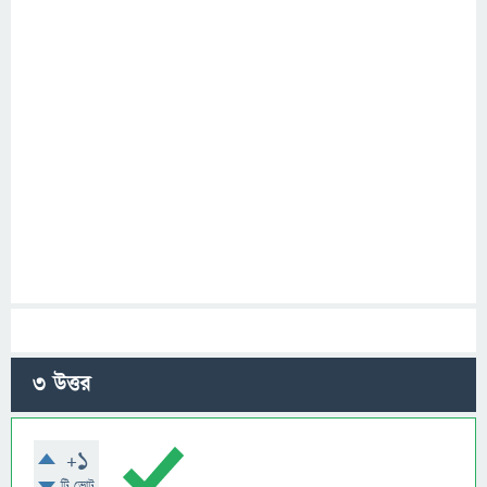
3
উত্তর
+1
টি ভোট