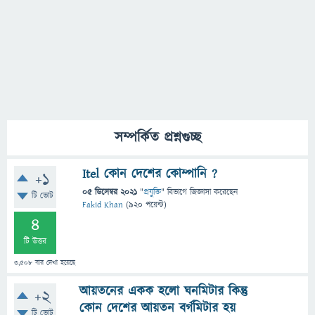
সম্পর্কিত প্রশ্নগুচ্ছ
Itel কোন দেশের কোম্পানি ?
+1
05 ডিসেম্বর 2021
"
প্রযুক্তি
" বিভাগে
জিজ্ঞাসা
করেছেন
টি ভোট
Fakid Khan
(
920
পয়েন্ট)
4
টি উত্তর
3,508
বার দেখা হয়েছে
আয়তনের একক হলো ঘনমিটার কিন্তু
+2
কোন দেশের আয়তন বর্গমিটার হয়
টি ভোট