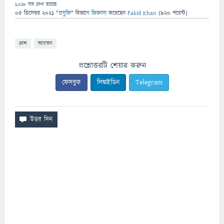
1,018
বার দেখা হয়েছে
05 ডিসেম্বর 2021
"
প্রযুক্তি
" বিভাগে
জিজ্ঞাসা
করেছেন
Fakid Khan
(
920
পয়েন্ট)
দেশ
আয়তন
প্রশ্নোত্তরটি শেয়ার করুন
ফেসবুক
লিঙ্কইডিন
Telegram