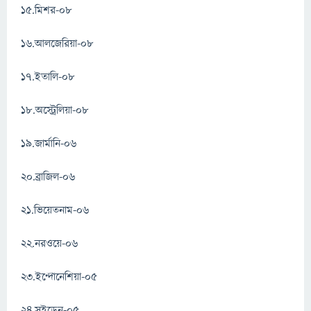
১৫.মিশর-০৮
১৬.আলজেরিয়া-০৮
১৭.ইতালি-০৮
১৮.অস্ট্রেলিয়া-০৮
১৯.জার্মানি-০৬
২০.ব্রাজিল-০৬
২১.ভিয়েতনাম-০৬
২২.নরওয়ে-০৬
২৩.ইন্দোনেশিয়া-০৫
২৪.সুইডেন-০৫