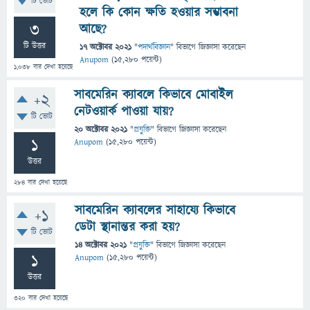
টি ভোট
হলে কি কোন ক্ষতি হওয়ার সম্ভাবনা
3
আছে?
টি উত্তর
17 অক্টোবর 2021
"
পদার্থবিজ্ঞান
" বিভাগে
জিজ্ঞাসা
করেছেন
Anupom
(
15,280
পয়েন্ট)
1,038
বার দেখা হয়েছে
সাবমেরিন ক্যাবলে কিভাবে মোবাইল
+2
নেটওয়ার্ক পাওয়া যায়?
টি ভোট
20 অক্টোবর 2021
"
প্রযুক্তি
" বিভাগে
জিজ্ঞাসা
করেছেন
1
Anupom
(
15,280
পয়েন্ট)
উত্তর
284
বার দেখা হয়েছে
সাবমেরিন ক্যাবলের সাহায্যে কিভাবে
+1
ডেটা স্থানান্তর করা হয়?
টি ভোট
14 অক্টোবর 2021
"
প্রযুক্তি
" বিভাগে
জিজ্ঞাসা
করেছেন
1
Anupom
(
15,280
পয়েন্ট)
উত্তর
320
বার দেখা হয়েছে