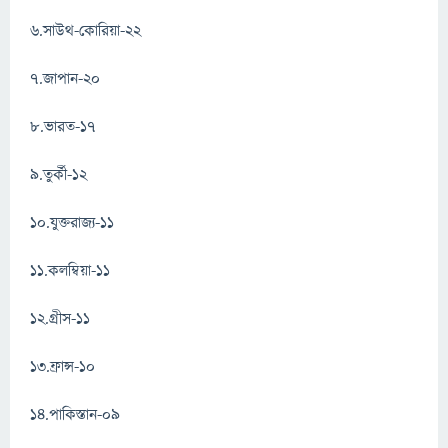
৬.সাউথ-কোরিয়া-২২
৭.জাপান-২০
৮.ভারত-১৭
৯.তুর্কী-১২
১০.যুক্তরাজ্য-১১
১১.কলম্বিয়া-১১
১২.গ্রীস-১১
১৩.ফ্রান্স-১০
১৪.পাকিস্তান-০৯