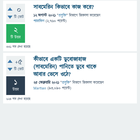
সাবমেরিন কিভাবে কাজ করে?
0
12 অগাস্ট 2021
"
প্রযুক্তি
" বিভাগে
জিজ্ঞাসা
করেছেন
টি ভোট
প্যারাফিন
(
2,760
পয়েন্ট)
2
টি উত্তর
331
বার দেখা হয়েছে
কীভাবে একটি ডুবোজাহাজ
+5
(সাবমেরিন) পানিতে ডুবে থাকে
টি ভোট
আবার ভেসে ওঠে?
1
25 ফেব্রুয়ারি 2021
"
প্রযুক্তি
" বিভাগে
জিজ্ঞাসা
করেছেন
Martian
(
93,090
পয়েন্ট)
উত্তর
624
বার দেখা হয়েছে