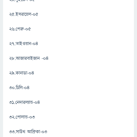
২৫.ইসরায়েল-০৫
২৬.পেরু-০৫
২৭.তাইওয়ান-০৪
২৮.আজারবাইজান -০৪
২৯.কানাডা-০৪
৩০.চিলি-০৪
৩১.নেদারল্যান্ড-০৪
৩২.পোলান্ড-০৩
৩৩.সাউথ আফ্রিকা-০৩