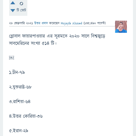
0
টি ভোট
28 ফেব্রুয়ারি 2021
উত্তর প্রদান
করেছেন
Hojayfa Ahmed
(
135,490
পয়েন্ট)
গ্লোবাল ফায়ারপাওয়ার এর সূত্রমতে ২০২০ সালে বিশ্বজুড়ে
সাবমেরিনের সংখ্যা ৫১৪ টি।
￼
১.চীন-৭৯
২.যুক্তরাষ্ট্র-৬৮
৩.রাশিয়া-৬৪
৪.উত্তর কোরিয়া-৩৬
৫.ইরান-২৯