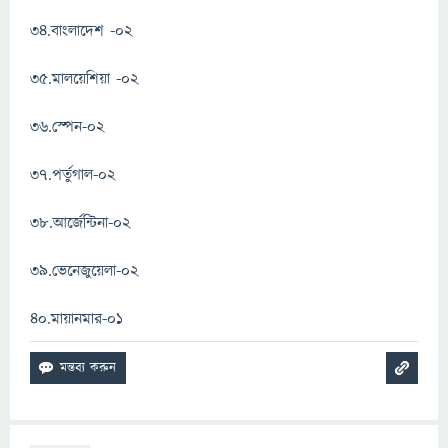
৩৪.বাংলাদেশ -০২
৩৫.মালয়েশিয়া -০২
৩৬.স্পেন-০২
৩৭.পর্তুগাল-০২
৩৮.আর্জেন্টিনা-০২
৩৯.ভেনেজুয়েলা-০২
৪০.মায়ানমার-০১