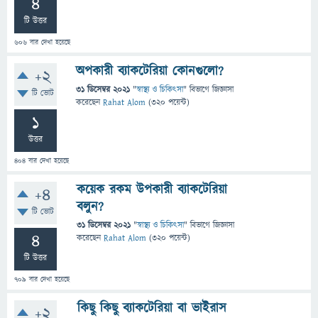
4
টি উত্তর
606
বার দেখা হয়েছে
অপকারী ব্যাকটেরিয়া কোনগুলো?
+2
31 ডিসেম্বর 2021
"
স্বাস্থ্য ও চিকিৎসা
" বিভাগে
জিজ্ঞাসা
টি ভোট
করেছেন
Rahat Alom
(
320
পয়েন্ট)
1
উত্তর
404
বার দেখা হয়েছে
কয়েক রকম উপকারী ব্যাকটেরিয়া
+4
বলুন?
টি ভোট
31 ডিসেম্বর 2021
"
স্বাস্থ্য ও চিকিৎসা
" বিভাগে
জিজ্ঞাসা
4
করেছেন
Rahat Alom
(
320
পয়েন্ট)
টি উত্তর
709
বার দেখা হয়েছে
কিছু কিছু ব্যাকটেরিয়া বা ভাইরাস
+2