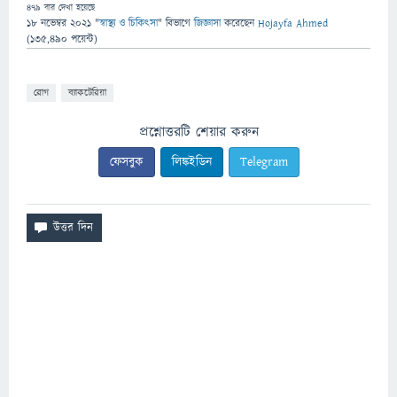
479
বার দেখা হয়েছে
18 নভেম্বর 2021
"
স্বাস্থ্য ও চিকিৎসা
" বিভাগে
জিজ্ঞাসা
করেছেন
Hojayfa Ahmed
(
135,490
পয়েন্ট)
রোগ
ব্যাকটেরিয়া
প্রশ্নোত্তরটি শেয়ার করুন
ফেসবুক
লিঙ্কইডিন
Telegram