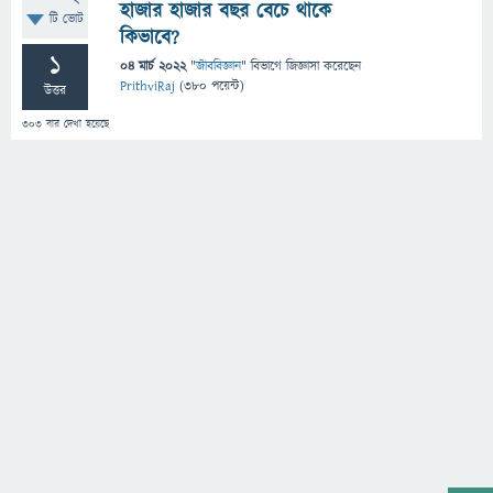
হাজার হাজার বছর বেচে থাকে
টি ভোট
কিভাবে?
1
04 মার্চ 2022
"
জীববিজ্ঞান
" বিভাগে
জিজ্ঞাসা
করেছেন
PrithviRaj
(
380
পয়েন্ট)
উত্তর
303
বার দেখা হয়েছে