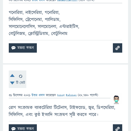
03 ডিসেম্বর 2021
উত্তর প্রদান
করেছেন
Researcherishti
(
750
পয়েন্ট)
গনোরিয়া, নাইসেরিয়া, গনোরিয়া,
সিফিলিস, ট্রেপোনেমা, প্যালিডাম,
সালমোনেলোসিস, সালমোনেলা, এন্টারাইটিস,
বোটুলিজম, ক্লোস্ট্রিডিয়াম, বোটুলিনাম
0
টি ভোট
31 ডিসেম্বর 2021
উত্তর প্রদান
করেছেন
Ismot Rahman
(
28,740
পয়েন্ট)
রোগ সংক্রামক ব্যাকটেরিয়া টিটেনাস, টাইফয়েড, জ্বর, ডিপথেরিয়া,
সিফিলিস, এবং কুষ্ঠ ইত্যাদি সংক্রমণ সৃষ্টি করতে পারে।