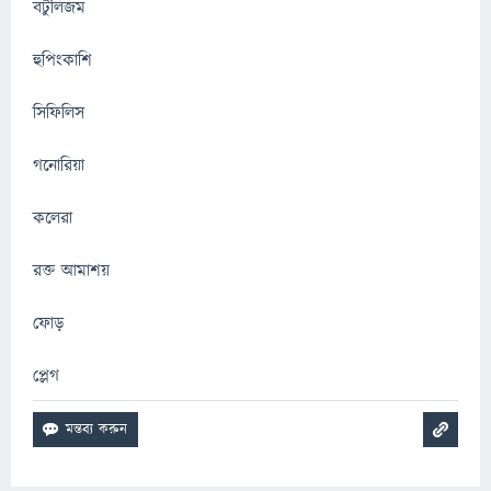
বটুলিজম
হুপিংকাশি
সিফিলিস
গনোরিয়া
কলেরা
রক্ত আমাশয়
ফোড়
প্লেগ