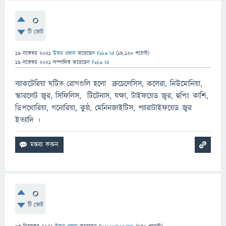
0
টি ভোট
19 নভেম্বর 2021
উত্তর প্রদান
করেছেন
Fake Id
(
14,120
পয়েন্ট)
19 নভেম্বর 2021
সম্পাদিত
করেছেন
Fake Id
ব্যাকটেরিয়া ঘটিত রোগগুলি হলো ব্রুচেলেসিস, কলেরা, নিউমোনিয়া,
স্কারলেট জ্বর, সিফিলিস, টিটেনাস, যক্ষা, টাইফয়েড জ্বর, হুপিং কাশি,
ডিপথোরিয়া, গনোরিয়া, কুষ্ঠ, মেনিনজাইটিস, প্যারাটাইফয়েড জ্বর
ইত্যাদি ।
0
টি ভোট