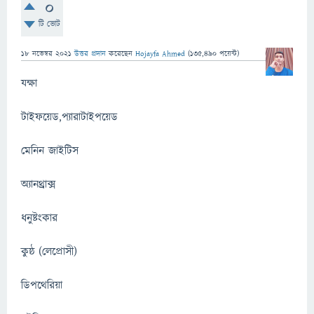
0
টি ভোট
18 নভেম্বর 2021
উত্তর প্রদান
করেছেন
Hojayfa Ahmed
(
135,490
পয়েন্ট)
যক্ষা
টাইফয়েড,প্যা­রাটাইপয়েড
মেনিন জাইটিস
অ্যানথ্রাক্স
ধনুষ্টংকার
কুষ্ঠ (লেপ্রোসী)
ডিপথেরিয়া