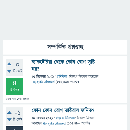
সম্পর্কিত প্রশ্নগুচ্ছ
ব্যাকটেরিয়া থেকে কোন রোগ সৃষ্টি
0
হয়?
টি ভোট
31 ডিসেম্বর 2021
"
প্রাণিবিদ্যা
" বিভাগে
জিজ্ঞাসা
করেছেন
4
Hojayfa Ahmed
(
135,490
পয়েন্ট)
টি উত্তর
553
বার দেখা হয়েছে
কোন কোন রোগ ভাইরাস জনিত?
+1
19 নভেম্বর 2021
"
স্বাস্থ্য ও চিকিৎসা
" বিভাগে
জিজ্ঞাসা
টি ভোট
করেছেন
Hojayfa Ahmed
(
135,490
পয়েন্ট)