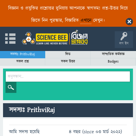
বিজ্ঞান ও প্রযুক্তির প্রশ্নোত্তর দুনিয়ায় আপনাকে স্বাগতম! প্রশ্ন-উত্তর দিয়ে
জিতে নিন পুরস্কার, বিস্তারিত
এখানে
দেখুন।
লগ ইন
সদস্যঃ PrithviRaj
ফিড
সাম্প্রতিক কর্মকান্ড
সকল প্রশ্ন
সকল উত্তর
Badges
সদস্যঃ PrithviRaj
আমি সদস্য হয়েছি
4 বছর (since 03 মার্চ 2022)