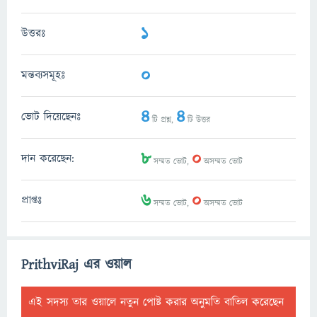
1
উত্তরঃ
0
মন্তব্যসমূহঃ
4
4
ভোট দিয়েছেনঃ
টি প্রশ্ন,
টি উত্তর
8
0
দান করেছেন:
সম্মত ভোট,
অসম্মত ভোট
6
0
প্রাপ্তঃ
সম্মত ভোট,
অসম্মত ভোট
PrithviRaj এর ওয়াল
এই সদস্য তার ওয়ালে নতুন পোষ্ট করার অনুমতি বাতিল করেছেন