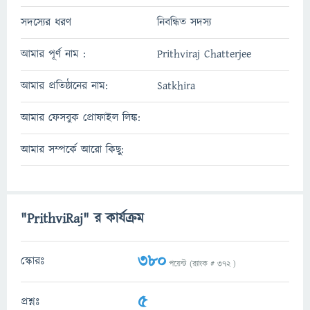
সদস্যের ধরণ
নিবন্ধিত সদস্য
আমার পূর্ণ নাম :
Prithviraj Chatterjee
আমার প্রতিষ্ঠানের নাম:
Satkhira
আমার ফেসবুক প্রোফাইল লিঙ্ক:
আমার সম্পর্কে আরো কিছু:
"PrithviRaj" র কার্যক্রম
380
স্কোরঃ
পয়েন্ট (র‌্যাংক #
372
)
5
প্রশ্নঃ