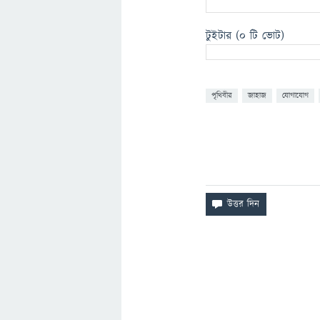
টুইটার
(0 টি ভোট)
পৃথিবীর
জাহাজ
যোগাযোগ