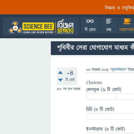
বিজ্ঞান ও প্রযুক্
বী হোম
প্রশ্ন
গরমাগরম
পৃথিবীর সেরা যোগাযোগ মাধ্যম কী
08 নভেম্বর 2021
"
সৃজনশীলতা
" বিভা
+4
টি ভোট
Choices:
ফেসবুক
(6 টি ভোট)
458
বার দেখা হয়েছে
চিঠি
(0 টি ভোট)
ইনস্টাগ্রাম
(0 টি ভোট)