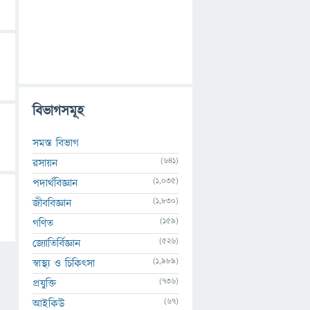
বিভাগসমূহ
সমস্ত বিভাগ
(641)
রসায়ন
(1,035)
পদার্থবিজ্ঞান
(1,830)
জীববিজ্ঞান
(159)
গণিত
(526)
জ্যোতির্বিজ্ঞান
(1,989)
স্বাস্থ্য ও চিকিৎসা
(736)
প্রযুক্তি
(67)
আইকিউ