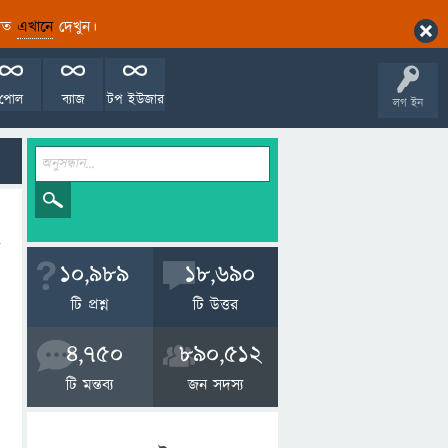
ারিত
এখানে
দেখুন।
পোল
ব্যাজ
টপ ইউজার
লগ ইন
10,989
18,690
টি প্রশ্ন
টি উত্তর
4,750
890,512
টি মন্তব্য
জন সদস্য