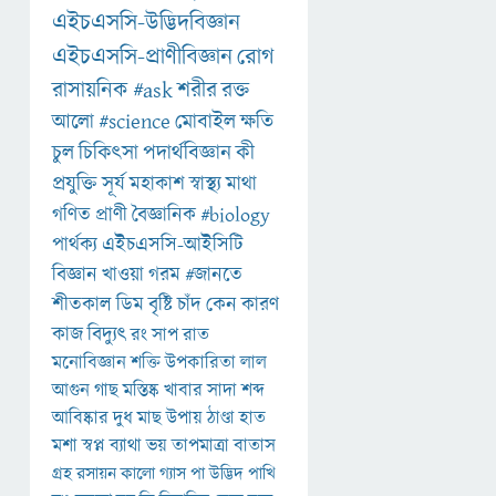
এইচএসসি-উদ্ভিদবিজ্ঞান
এইচএসসি-প্রাণীবিজ্ঞান
রোগ
রাসায়নিক
#ask
শরীর
রক্ত
আলো
#science
মোবাইল
ক্ষতি
চুল
চিকিৎসা
পদার্থবিজ্ঞান
কী
প্রযুক্তি
সূর্য
মহাকাশ
স্বাস্থ্য
মাথা
গণিত
প্রাণী
বৈজ্ঞানিক
#biology
পার্থক্য
এইচএসসি-আইসিটি
বিজ্ঞান
খাওয়া
গরম
#জানতে
শীতকাল
ডিম
বৃষ্টি
চাঁদ
কেন
কারণ
কাজ
বিদ্যুৎ
রং
সাপ
রাত
মনোবিজ্ঞান
শক্তি
উপকারিতা
লাল
আগুন
গাছ
মস্তিষ্ক
খাবার
সাদা
শব্দ
আবিষ্কার
দুধ
মাছ
উপায়
ঠাণ্ডা
হাত
মশা
স্বপ্ন
ব্যাথা
ভয়
তাপমাত্রা
বাতাস
গ্রহ
রসায়ন
কালো
গ্যাস
পা
উদ্ভিদ
পাখি