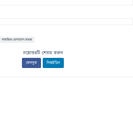
সামাজিক-যোগাযোগ-মাধ্যম
প্রশ্নোত্তরটি শেয়ার করুন
ফেসবুক
লিঙ্কইডিন