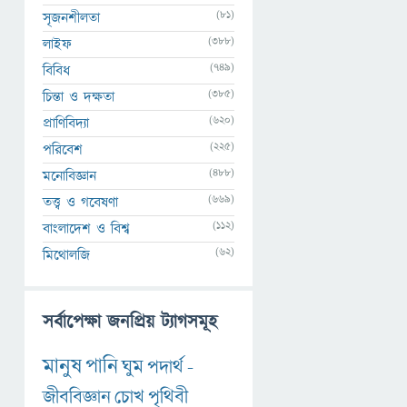
(81)
সৃজনশীলতা
(388)
লাইফ
(749)
বিবিধ
(385)
চিন্তা ও দক্ষতা
(620)
প্রাণিবিদ্যা
(225)
পরিবেশ
(488)
মনোবিজ্ঞান
(669)
তত্ত্ব ও গবেষণা
(112)
বাংলাদেশ ও বিশ্ব
(62)
মিথোলজি
সর্বাপেক্ষা জনপ্রিয় ট্যাগসমূহ
মানুষ
পানি
ঘুম
পদার্থ
-
জীববিজ্ঞান
চোখ
পৃথিবী