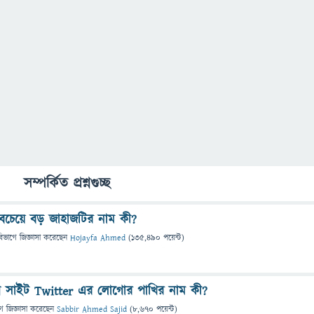
সম্পর্কিত প্রশ্নগুচ্ছ
 সবচেয়ে বড় জাহাজটির নাম কী?
বিভাগে
জিজ্ঞাসা
করেছেন
Hojayfa Ahmed
(
135,490
পয়েন্ট)
 সাইট Twitter এর লোগোর পাখির নাম কী?
গে
জিজ্ঞাসা
করেছেন
Sabbir Ahmed Sajid
(
8,670
পয়েন্ট)