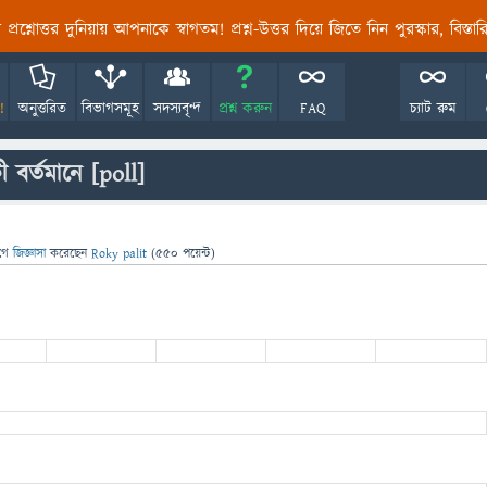
তির প্রশ্নোত্তর দুনিয়ায় আপনাকে স্বাগতম! প্রশ্ন-উত্তর দিয়ে জিতে নিন পুরস্কার, বিস্ত
!
অনুত্তরিত
বিভাগসমূহ
সদস্যবৃন্দ
প্রশ্ন করুন
FAQ
চ্যাট রুম
 বর্তমানে
[poll]
গে
জিজ্ঞাসা
করেছেন
Roky palit
(
550
পয়েন্ট)