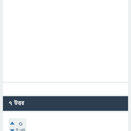
7
উত্তর
0
টি ভোট