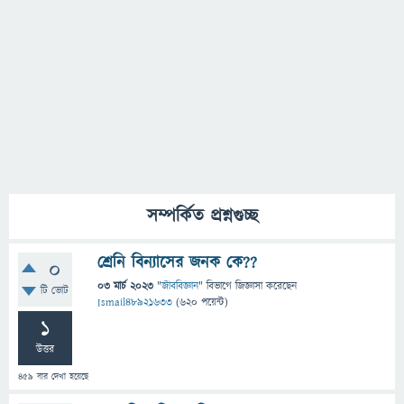
সম্পর্কিত প্রশ্নগুচ্ছ
শ্রেনি বিন্যাসের জনক কে??
0
03 মার্চ 2023
"
জীববিজ্ঞান
" বিভাগে
জিজ্ঞাসা
করেছেন
টি ভোট
Ismail48921633
(
620
পয়েন্ট)
1
উত্তর
459
বার দেখা হয়েছে