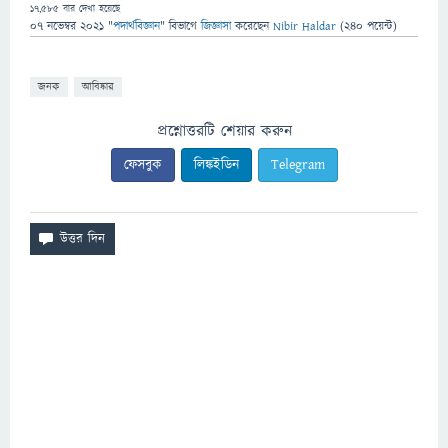
17,585
বার দেখা হয়েছে
07 নভেম্বর 2021
"
পদার্থবিজ্ঞান
" বিভাগে
জিজ্ঞাসা
করেছেন
Nibir Haldar
(
240
পয়েন্ট)
জনক
আবিষ্কার
প্রশ্নোত্তরটি শেয়ার করুন
ফেসবুক
লিঙ্কইডিন
Telegram