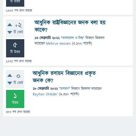
টি উত্তর
1,955
বার দেখা হয়েছে
আধুনিক রাষ্ট্রবিজ্ঞানের জনক বলা হয়
+2
কাকে?
টি ভোট
13 ফেব্রুয়ারি 2022
"
বাংলাদেশ ও বিশ্ব
" বিভাগে
জিজ্ঞাসা
5
করেছেন
Mehrve Hossen
(
5,100
পয়েন্ট)
টি উত্তর
1,525
বার দেখা হয়েছে
আধুনিক রসায়ন বিজ্ঞানের প্রকৃত
0
জনক কে?
টি ভোট
18 ফেব্রুয়ারি 2022
"
রসায়ন
" বিভাগে
জিজ্ঞাসা
করেছেন
1
Rayhan Shikder
(
9,310
পয়েন্ট)
উত্তর
453
বার দেখা হয়েছে