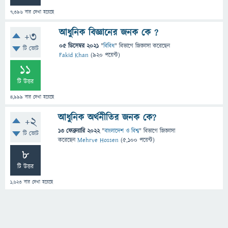
7,396
বার দেখা হয়েছে
আধুনিক বিজ্ঞানের জনক কে ?
+3
05 ডিসেম্বর 2021
"
বিবিধ
" বিভাগে
জিজ্ঞাসা
করেছেন
টি ভোট
Fakid Khan
(
920
পয়েন্ট)
11
টি উত্তর
4,999
বার দেখা হয়েছে
আধুনিক অর্থনীতির জনক কে?
+2
13 ফেব্রুয়ারি 2022
"
বাংলাদেশ ও বিশ্ব
" বিভাগে
জিজ্ঞাসা
টি ভোট
করেছেন
Mehrve Hossen
(
5,100
পয়েন্ট)
8
টি উত্তর
1,623
বার দেখা হয়েছে