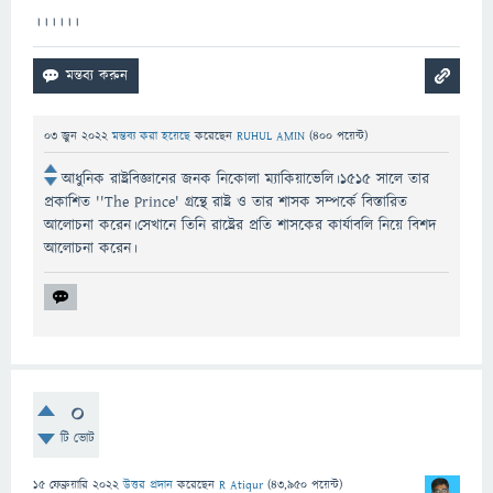
।।।।।।
03 জুন 2022
মন্তব্য করা হয়েছে
করেছেন
RUHUL AMIN
(
400
পয়েন্ট)
আধুনিক রাষ্ট্রবিজ্ঞানের জনক নিকোলা ম্যাকিয়াভেলি।১৫১৫ সালে তার
প্রকাশিত ''The Prince' গ্রন্থে রাষ্ট্র ও তার শাসক সম্পর্কে বিস্তারিত
আলোচনা করেন।সেখানে তিনি রাষ্ট্রের প্রতি শাসকের কার্যাবলি নিয়ে বিশদ
আলোচনা করেন।
0
টি ভোট
15 ফেব্রুয়ারি 2022
উত্তর প্রদান
করেছেন
R Atiqur
(
43,950
পয়েন্ট)