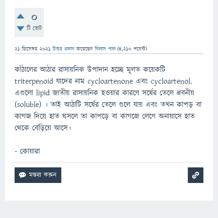
0
টি ভোট
21 ডিসেম্বর 2021
উত্তর প্রদান
করেছেন
বিলাস পাল
(
4,210
পয়েন্ট)
কাঁঠালের আঠার রাসায়নিক উপাদান হচ্ছে মূলত কয়েকটি
triterpenoid যাদের নাম cycloartenone এবং cycloartenol.
এগুলো lipid জাতীয় রাসায়নিক হওয়ার কারণে সর্ষের তেলে দ্রবনীয়
(soluble) । তাই আঠাটি সর্ষের তেলে গুলে যায় এবং তখন কাপড় বা
কাগজ দিয়ে হাত ঘসলে তা কাপড়ে বা কাগজে লেগে অনায়াসে হাত
থেকে বেড়িয়ে আসে।
- কোয়ারা