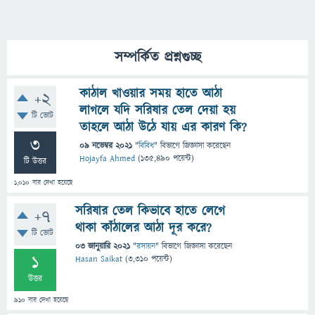
সম্পর্কিত প্রশ্নগুচ্ছ
কাঠাল খাওয়ার সময় হাতে আঠা
+2
লাগলে যদি সরিষার তেল দেয়া হয়
টি ভোট
তাহলে আঠা উঠে যায় এর কারণ কি?
3
09 নভেম্বর 2021
"
বিবিধ
" বিভাগে
জিজ্ঞাসা
করেছেন
Hojayfa Ahmed
(
135,490
পয়েন্ট)
টি উত্তর
1,010
বার দেখা হয়েছে
সরিষার তেল কিভাবে হাতে লেগে
+7
থাকা কাঁঠালের আঠা দূর করে?
টি ভোট
03 জানুয়ারি 2021
"
রসায়ন
" বিভাগে
জিজ্ঞাসা
করেছেন
1
Hasan Saikat
(
3,310
পয়েন্ট)
উত্তর
910
বার দেখা হয়েছে