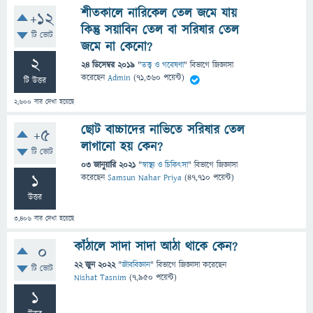
শীতকালে নারিকেল তেল জমে যায়
+12
কিন্তু সয়াবিন তেল বা সরিষার তেল
টি ভোট
জমে না কেনো?
2
24 ডিসেম্বর 2019
"
তত্ত্ব ও গবেষণা
" বিভাগে
জিজ্ঞাসা
করেছেন
Admin
(
71,360
পয়েন্ট)
টি উত্তর
2,600
বার দেখা হয়েছে
ছোট বাচ্চাদের নাভিতে সরিষার তেল
+5
লাগানো হয় কেন?
টি ভোট
03 জানুয়ারি 2021
"
স্বাস্থ্য ও চিকিৎসা
" বিভাগে
জিজ্ঞাসা
1
করেছেন
Samsun Nahar Priya
(
47,710
পয়েন্ট)
উত্তর
3,406
বার দেখা হয়েছে
কাঁঠালে সাদা সাদা আঠা থাকে কেন?
0
22 জুন 2022
"
জীববিজ্ঞান
" বিভাগে
জিজ্ঞাসা
করেছেন
টি ভোট
Nishat Tasnim
(
7,950
পয়েন্ট)
1