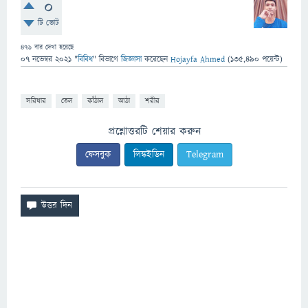
0
টি ভোট
476
বার দেখা হয়েছে
07 নভেম্বর 2021
"
বিবিধ
" বিভাগে
জিজ্ঞাসা
করেছেন
Hojayfa Ahmed
(
135,490
পয়েন্ট)
সরিষার
তেল
কাঁঠাল
আঠা
শরীর
প্রশ্নোত্তরটি শেয়ার করুন
ফেসবুক
লিঙ্কইডিন
Telegram