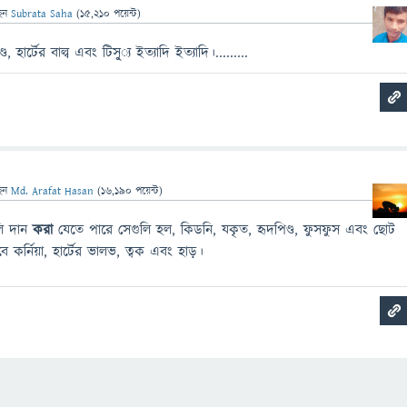
েন
Subrata Saha
(
15,210
পয়েন্ট)
 হার্টের বাল্ব এবং টিসু্্য ইত্যাদি ইত্যাদি।.........
েন
Md. Arafat Hasan
(
16,190
পয়েন্ট)
লি দান
করা
যেতে পারে সেগুলি হল, কিডনি, যকৃত, হৃদপিণ্ড, ফুসফুস এবং ছোট
বে কর্নিয়া, হার্টের ভালভ, ত্বক এবং হাড়।