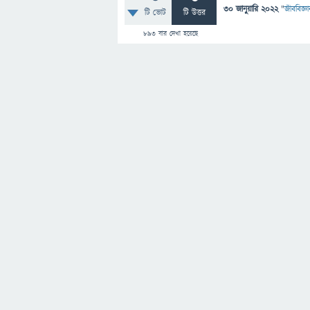
30 জানুয়ারি 2022
"
জীববিজ্ঞা
টি ভোট
টি উত্তর
893
বার দেখা হয়েছে