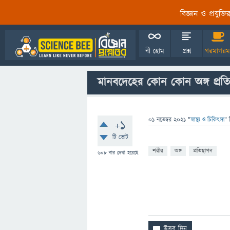
বিজ্ঞান ও প্রযুক্
বী হোম
প্রশ্ন
গরমাগরম
মানবদেহের কোন কোন অঙ্গ প্রতিস
01 নভেম্বর 2021
"
স্বাস্থ্য ও চিকিৎসা
" 
+1
টি ভোট
শরীর
অঙ্গ
প্রতিস্থাপন
608
বার দেখা হয়েছে