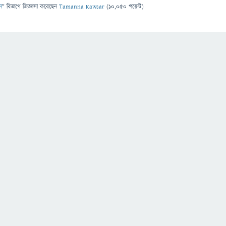
ন
" বিভাগে
জিজ্ঞাসা
করেছেন
Tamanna Kawsar
(
10,050
পয়েন্ট)