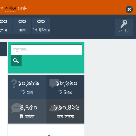
ারিত
এখানে
দেখুন।
পোল
ব্যাজ
টপ ইউজার
লগ ইন
10,989
18,690
টি প্রশ্ন
টি উত্তর
4,750
890,426
টি মন্তব্য
জন সদস্য