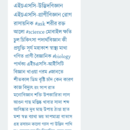
এইচএসসি-উদ্ভিদবিজ্ঞান
এইচএসসি-প্রাণীবিজ্ঞান
রোগ
রাসায়নিক
#ask
শরীর
রক্ত
আলো
#science
মোবাইল
ক্ষতি
চুল
চিকিৎসা
পদার্থবিজ্ঞান
কী
প্রযুক্তি
সূর্য
মহাকাশ
স্বাস্থ্য
মাথা
গণিত
প্রাণী
বৈজ্ঞানিক
#biology
পার্থক্য
এইচএসসি-আইসিটি
বিজ্ঞান
খাওয়া
গরম
#জানতে
শীতকাল
ডিম
বৃষ্টি
চাঁদ
কেন
কারণ
কাজ
বিদ্যুৎ
রং
সাপ
রাত
মনোবিজ্ঞান
শক্তি
উপকারিতা
লাল
আগুন
গাছ
মস্তিষ্ক
খাবার
সাদা
শব্দ
আবিষ্কার
দুধ
মাছ
উপায়
ঠাণ্ডা
হাত
মশা
স্বপ্ন
ব্যাথা
ভয়
তাপমাত্রা
বাতাস
গ্রহ
রসায়ন
কালো
গ্যাস
পা
উদ্ভিদ
পাখি