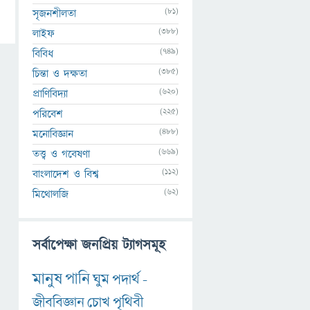
(81)
সৃজনশীলতা
(388)
লাইফ
(749)
বিবিধ
(385)
চিন্তা ও দক্ষতা
(620)
প্রাণিবিদ্যা
(225)
পরিবেশ
(488)
মনোবিজ্ঞান
(669)
তত্ত্ব ও গবেষণা
(112)
বাংলাদেশ ও বিশ্ব
(62)
মিথোলজি
সর্বাপেক্ষা জনপ্রিয় ট্যাগসমূহ
মানুষ
পানি
ঘুম
পদার্থ
-
জীববিজ্ঞান
চোখ
পৃথিবী