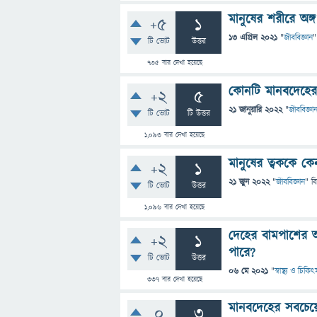
মানুষের শরীরে অঙ্গ
+5
1
13 এপ্রিল 2021
"
জীববিজ্ঞান
"
টি ভোট
উত্তর
735
বার দেখা হয়েছে
কোনটি মানবদেহের
+2
5
21 জানুয়ারি 2022
"
জীববিজ্ঞা
টি ভোট
টি উত্তর
1,093
বার দেখা হয়েছে
মানুষের ত্বককে কেন
+2
1
21 জুন 2022
"
জীববিজ্ঞান
" ব
টি ভোট
উত্তর
1,096
বার দেখা হয়েছে
দেহের বামপাশের অ
+2
1
পারে?
টি ভোট
উত্তর
06 মে 2021
"
স্বাস্থ্য ও চিকিৎ
337
বার দেখা হয়েছে
মানবদেহের সবচেয়ে
0
3