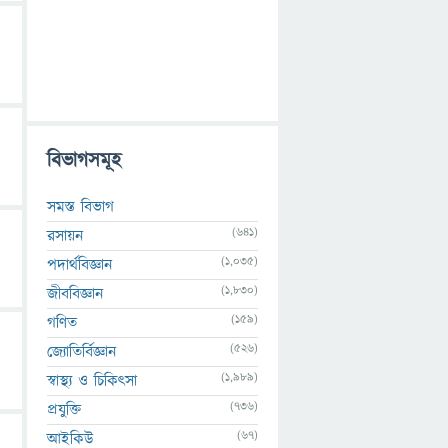
বিভাগসমূহ
সমস্ত বিভাগ
(641)
রসায়ন
(1,035)
পদার্থবিজ্ঞান
(1,830)
জীববিজ্ঞান
(159)
গণিত
(526)
জ্যোতির্বিজ্ঞান
(1,989)
স্বাস্থ্য ও চিকিৎসা
(736)
প্রযুক্তি
(67)
আইকিউ