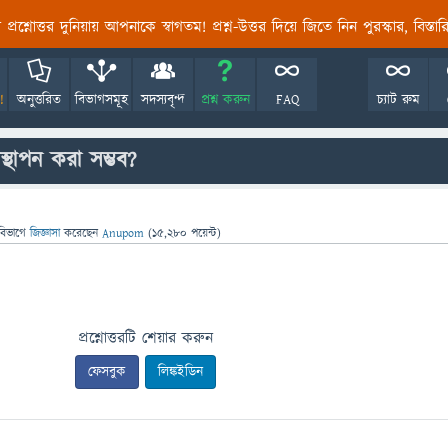
তির প্রশ্নোত্তর দুনিয়ায় আপনাকে স্বাগতম! প্রশ্ন-উত্তর দিয়ে জিতে নিন পুরস্কার, বিস্ত
!
অনুত্তরিত
বিভাগসমূহ
সদস্যবৃন্দ
প্রশ্ন করুন
FAQ
চ্যাট রুম
্থাপন করা সম্ভব?
বিভাগে
জিজ্ঞাসা
করেছেন
Anupom
(
15,280
পয়েন্ট)
প্রশ্নোত্তরটি শেয়ার করুন
ফেসবুক
লিঙ্কইডিন