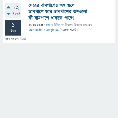
দেহের বামপাশের অঙ্গ গুলো
+2
ডানপাশে আর ডানপাশের অঙ্গগুলো
টি ভোট
কী বামপাশে থাকতে পারে?
1
06 মে 2021
"
স্বাস্থ্য ও চিকিৎসা
" বিভাগে
জিজ্ঞাসা
করেছেন
Mohiuddin Alamgir Ka
(
7,980
পয়েন্ট)
উত্তর
337
বার দেখা হয়েছে