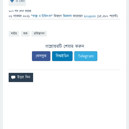
টি ভোট
607
বার দেখা হয়েছে
01 নভেম্বর 2021
"
স্বাস্থ্য ও চিকিৎসা
" বিভাগে
জিজ্ঞাসা
করেছেন
Anupom
(
15,280
পয়েন্ট)
শরীর
অঙ্গ
প্রতিস্থাপন
প্রশ্নোত্তরটি শেয়ার করুন
ফেসবুক
লিঙ্কইডিন
Telegram