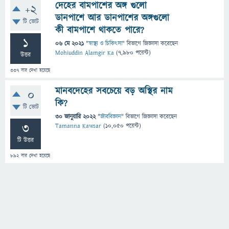
দেহের বামপাশের অঙ্গ গুলো
+2
ডানপাশে আর ডানপাশের অঙ্গগুলো
টি ভোট
কী বামপাশে থাকতে পারে?
1
06 মে 2021
"
স্বাস্থ্য ও চিকিৎসা
" বিভাগে
জিজ্ঞাসা
করেছেন
Mohiuddin Alamgir Ka
(
7,980
পয়েন্ট)
উত্তর
337
বার দেখা হয়েছে
মানবদেহের সবচেয়ে বড় অস্থির নাম
0
কি?
টি ভোট
30 জানুয়ারি 2022
"
জীববিজ্ঞান
" বিভাগে
জিজ্ঞাসা
করেছেন
3
Tamanna Kawsar
(
10,050
পয়েন্ট)
টি উত্তর
892
বার দেখা হয়েছে