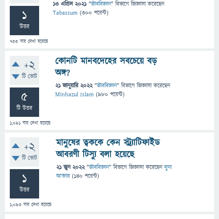
13 এপ্রিল 2021
"
জীববিজ্ঞান
" বিভাগে
জিজ্ঞাসা
করেছেন
1
Tabassum
(
300
পয়েন্ট)
উত্তর
733
বার দেখা হয়েছে
কোনটি মানবদেহের সবচেয়ে বড়
+2
অঙ্গ?
টি ভোট
21 জানুয়ারি 2022
"
জীববিজ্ঞান
" বিভাগে
জিজ্ঞাসা
করেছেন
5
Minhazul Islam
(
980
পয়েন্ট)
টি উত্তর
1,091
বার দেখা হয়েছে
মানুষের ত্বককে কেন স্ট্র্যাটিফাইড
+2
আবরণী টিস্যু বলা হয়েছে
টি ভোট
21 জুন 2022
"
জীববিজ্ঞান
" বিভাগে
জিজ্ঞাসা
করেছেন
লুনা
1
আক্তার
(
140
পয়েন্ট)
উত্তর
1,093
বার দেখা হয়েছে