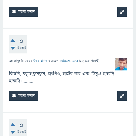
0
টি ভোট
30 জানুয়ারি 2022
উত্তর প্রদান
করেছেন
Subrata Saha
(
15,210
পয়েন্ট)
কিডনি, যকৃত,ফুসফুস, হৃৎপিণ্ড, হার্টের বাল্ব এবং টিসু্্য ইত্যাদি
ইত্যাদি।.........
0
টি ভোট