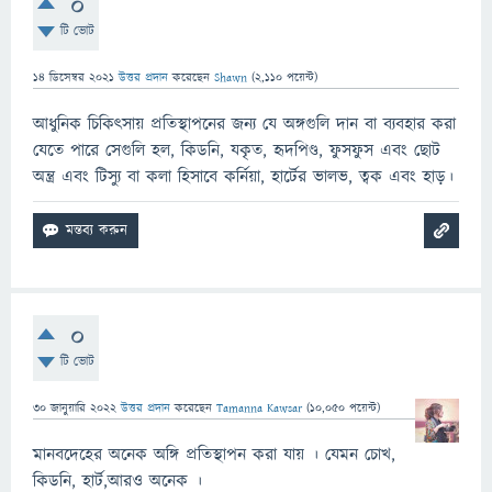
0
টি ভোট
14 ডিসেম্বর 2021
উত্তর প্রদান
করেছেন
Shawn
(
2,110
পয়েন্ট)
আধুনিক চিকিৎসায় প্রতিস্থাপনের জন্য যে অঙ্গগুলি দান বা ব্যবহার করা
যেতে পারে সেগুলি হল, কিডনি, যকৃত, হৃদপিণ্ড, ফুসফুস এবং ছোট
অন্ত্র এবং টিস্যু বা কলা হিসাবে কর্নিয়া, হার্টের ভালভ, ত্বক এবং হাড়।
0
টি ভোট
30 জানুয়ারি 2022
উত্তর প্রদান
করেছেন
Tamanna Kawsar
(
10,050
পয়েন্ট)
মানবদেহের অনেক অঙ্গি প্রতিস্থাপন করা যায় । যেমন চোখ,
কিডনি, হার্ট,আরও অনেক ।