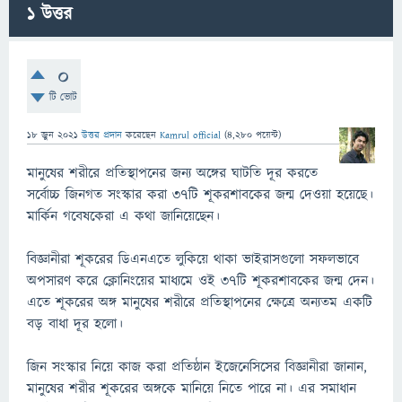
1
উত্তর
0
টি ভোট
18 জুন 2021
উত্তর প্রদান
করেছেন
Kamrul official
(
4,280
পয়েন্ট)
মানুষের শরীরে প্রতিস্থাপনের জন্য অঙ্গের ঘাটতি দূর করতে
সর্বোচ্চ জিনগত সংস্কার করা ৩৭টি শূকরশাবকের জন্ম দেওয়া হয়েছে।
মার্কিন গবেষকেরা এ কথা জানিয়েছেন।
বিজ্ঞানীরা শূকরের ডিএনএতে লুকিয়ে থাকা ভাইরাসগুলো সফলভাবে
অপসারণ করে ক্লোনিংয়ের মাধ্যমে ওই ৩৭টি শূকরশাবকের জন্ম দেন।
এতে শূকরের অঙ্গ মানুষের শরীরে প্রতিস্থাপনের ক্ষেত্রে অন্যতম একটি
বড় বাধা দূর হলো।
জিন সংস্কার নিয়ে কাজ করা প্রতিষ্ঠান ইজেনেসিসের বিজ্ঞানীরা জানান,
মানুষের শরীর শূকরের অঙ্গকে মানিয়ে নিতে পারে না। এর সমাধান