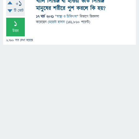
খালি সিরিঞ্জ বা হাওয়া ভর্তি সিরিঞ্জ
+1
মানুষের শরীরে পুশ করলে কি হয়?
টি ভোট
17 মার্চ 2021
"
স্বাস্থ্য ও চিকিৎসা
" বিভাগে
জিজ্ঞাসা
1
করেছেন
মেহেদী হাসান
(
141,860
পয়েন্ট)
উত্তর
6,798
বার দেখা হয়েছে