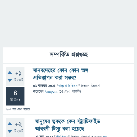
সম্পর্কিত প্রশ্নগুচ্ছ
মানবদেহের কোন কোন অঙ্গ
+1
প্রতিস্থাপন করা সম্ভব?
টি ভোট
01 নভেম্বর 2021
"
স্বাস্থ্য ও চিকিৎসা
" বিভাগে
জিজ্ঞাসা
4
করেছেন
Anupom
(
15,280
পয়েন্ট)
টি উত্তর
607
বার দেখা হয়েছে
মানুষের ত্বককে কেন স্ট্র্যাটিফাইড
+2
আবরণী টিস্যু বলা হয়েছে
টি ভোট