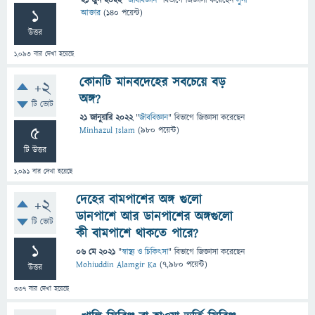
21 জুন 2022
"
জীববিজ্ঞান
" বিভাগে
জিজ্ঞাসা
করেছেন
লুনা
1
আক্তার
(
140
পয়েন্ট)
উত্তর
1,093
বার দেখা হয়েছে
কোনটি মানবদেহের সবচেয়ে বড়
+2
অঙ্গ?
টি ভোট
21 জানুয়ারি 2022
"
জীববিজ্ঞান
" বিভাগে
জিজ্ঞাসা
করেছেন
5
Minhazul Islam
(
980
পয়েন্ট)
টি উত্তর
1,091
বার দেখা হয়েছে
দেহের বামপাশের অঙ্গ গুলো
+2
ডানপাশে আর ডানপাশের অঙ্গগুলো
টি ভোট
কী বামপাশে থাকতে পারে?
1
06 মে 2021
"
স্বাস্থ্য ও চিকিৎসা
" বিভাগে
জিজ্ঞাসা
করেছেন
Mohiuddin Alamgir Ka
(
7,980
পয়েন্ট)
উত্তর
337
বার দেখা হয়েছে