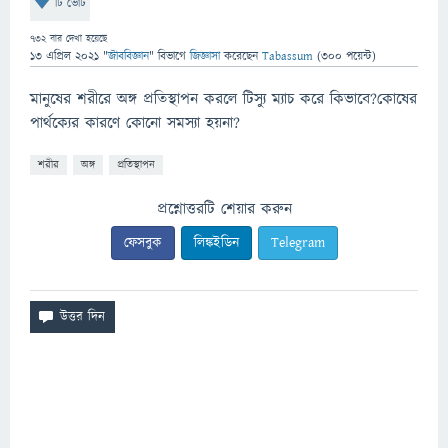
টি ভোট
732
বার দেখা হয়েছে
13 এপ্রিল 2021
"
জীববিজ্ঞান
" বিভাগে
জিজ্ঞাসা
করেছেন
Tabassum
(
300
পয়েন্ট)
মানুষের শরীরে অঙ্গ প্রতিস্থাপন করলে টিস্যু ম্যাচ করে কিভাবে?কোষের
পার্থক্যের কারণে কোনো সমস্যা হয়না?
শরীর
অঙ্গ
প্রতিস্থাপন
প্রশ্নোত্তরটি শেয়ার করুন
ফেসবুক
লিঙ্কইডিন
Telegram