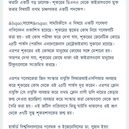
করাটা একটি বড় চ্যালেঞ্জ। শূকরের ডিএনএ থেকে ভাইরাসগুলো মুক্ত
করার বিষয়টি প্রথম চাঞ্চল্যকর একটি পদক্ষেপ।
&lsquo;সায়েন্স&rsquo; সাময়িকীতে এ বিষয়ে একটি গবেষণা
প্রতিবেদন প্রকাশিত হয়েছে। শূকরের ত্বকের কোষ নিয়ে গবেষণাটি
করা হয়। ওই কোষ পরীক্ষা করে দেখা যায়, শূকরের জেনেটিক কোডে
২৫টি পার্ভস (পরসিন এনদোজেনাস রেট্রোভাইরাস) লুকানো রয়েছে।
এরপর শূকরের ওই কোষকে মানুষের কোষের সঙ্গে মেশানো হয়।
তারপর দেখা যায়, শূকরের কোষে থাকা ওই ভাইরাসগুলো মানুষের
টিস্যুগুলোকে সংক্রমিত করছে।
এরপর গবেষকেরা জিন সংস্কার প্রযুক্তি সিআরআইএসপিআর ব্যবহার
করে শূকরের কোষ থেকে ওই ২৫টি পার্ভস দূর করেন। এরপর ক্লোন
প্রযুক্তি (যে প্রযুক্তি ব্যবহার করে প্রথম ক্লোন প্রাণী ডলি নামের ভেড়ার
জন্ম দেওয়া হয়েছিল) ব্যবহার করে সংস্কার করা কোষগুলো থেকে ভ্রূণ
তৈরি করা হয়। এই জটিল প্রক্রিয়াতে কিছু ঘাটতি থাকলেও ওই ভ্রূণ
থেকে ৩৭টি সুস্থ শূকরশাবকের জন্ম হয়।
হার্ভার্ড বিশ্ববিদ্যালয়ের গবেষক ও ইজেনেসিসের ডা. লুহান ইয়াং