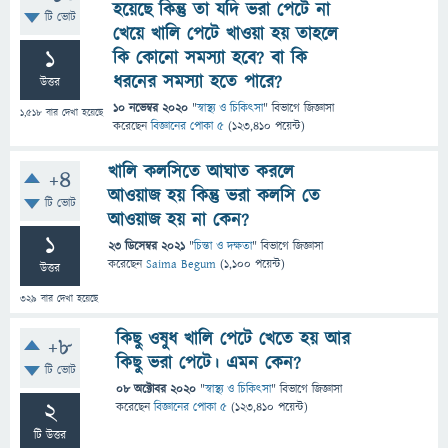
হয়েছে কিন্তু তা যদি ভরা পেটে না
টি ভোট
খেয়ে খালি পেটে খাওয়া হয় তাহলে
1
কি কোনো সমস্যা হবে? বা কি
ধরনের সমস্যা হতে পারে?
উত্তর
10 নভেম্বর 2020
"
স্বাস্থ্য ও চিকিৎসা
" বিভাগে
জিজ্ঞাসা
1,518
বার দেখা হয়েছে
করেছেন
বিজ্ঞানের পোকা ৫
(
123,410
পয়েন্ট)
খালি কলসিতে আঘাত করলে
+4
আওয়াজ হয় কিন্তু ভরা কলসি তে
টি ভোট
আওয়াজ হয় না কেন?
1
23 ডিসেম্বর 2021
"
চিন্তা ও দক্ষতা
" বিভাগে
জিজ্ঞাসা
করেছেন
Saima Begum
(
1,100
পয়েন্ট)
উত্তর
329
বার দেখা হয়েছে
কিছু ওষুধ খালি পেটে খেতে হয় আর
+8
কিছু ভরা পেটে। এমন কেন?
টি ভোট
08 অক্টোবর 2020
"
স্বাস্থ্য ও চিকিৎসা
" বিভাগে
জিজ্ঞাসা
2
করেছেন
বিজ্ঞানের পোকা ৫
(
123,410
পয়েন্ট)
টি উত্তর