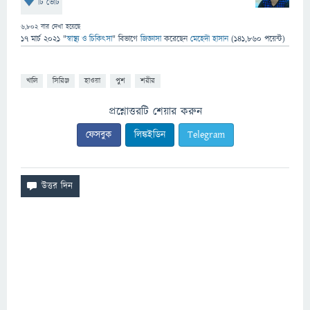
টি ভোট
6,802
বার দেখা হয়েছে
17 মার্চ 2021
"
স্বাস্থ্য ও চিকিৎসা
" বিভাগে
জিজ্ঞাসা
করেছেন
মেহেদী হাসান
(
141,860
পয়েন্ট)
খালি
সিরিঞ্জ
হাওয়া
পুশ
শরীর
প্রশ্নোত্তরটি শেয়ার করুন
ফেসবুক
লিঙ্কইডিন
Telegram