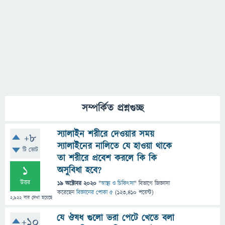
সম্পর্কিত প্রশ্নগুচ্ছ
স্যালাইন শরীরে দেওয়ার সময়
+8
স্যালাইনের নালিতে যে হাওয়া থাকে
টি ভোট
তা শরীরে প্রবেশ করলে কি কি
1
অসুবিধা হবে?
উত্তর
19 অক্টোবর 2020
"
স্বাস্থ্য ও চিকিৎসা
" বিভাগে
জিজ্ঞাসা
করেছেন
বিজ্ঞানের পোকা ৫
(
123,410
পয়েন্ট)
2,922
বার দেখা হয়েছে
যে ঔষধ গুলো ভরা পেটে খেতে বলা
+10