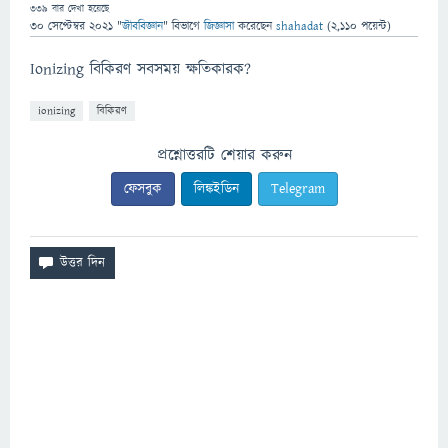
339
বার দেখা হয়েছে
30 সেপ্টেম্বর 2021
"
জীববিজ্ঞান
" বিভাগে
জিজ্ঞাসা
করেছেন
shahadat
(
2,110
পয়েন্ট)
Ionizing বিকিরণ সবসময় ক্ষতিকারক?
ionizing
বিকিরণ
প্রশ্নোত্তরটি শেয়ার করুন
ফেসবুক
লিঙ্কইডিন
Telegram