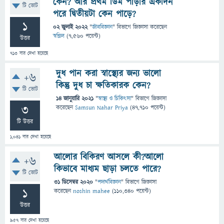
কেন? আর প্রথম ডিম পাড়ার একদিন
টি ভোট
পরে দ্বিতীয়টা কেন পাড়ে?
1
02 জুলাই 2022
"
জীববিজ্ঞান
" বিভাগে
জিজ্ঞাসা
করেছেন
স্বপ্নিল
(
7,560
পয়েন্ট)
উত্তর
713
বার দেখা হয়েছে
দুধ পান করা স্বাস্থ্যের জন্য ভালো
+6
কিন্তু দুধ চা ক্ষতিকারক কেন?
টি ভোট
14 জানুয়ারি 2021
"
স্বাস্থ্য ও চিকিৎসা
" বিভাগে
জিজ্ঞাসা
3
করেছেন
Samsun Nahar Priya
(
47,710
পয়েন্ট)
টি উত্তর
1,041
বার দেখা হয়েছে
আলোর বিকিরণ আসলে কী?আলো
+6
কিভাবে মাধ্যম ছাড়া চলতে পারে?
টি ভোট
31 ডিসেম্বর 2020
"
পদার্থবিজ্ঞান
" বিভাগে
জিজ্ঞাসা
1
করেছেন
noshin mahee
(
110,340
পয়েন্ট)
উত্তর
957
বার দেখা হয়েছে