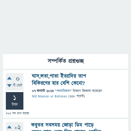
সম্পর্কিত প্রশ্নগুচ্ছ
ঘাস,লতা,পাতা ইত্যাদির তাপ
0
বিকিরণের হার বেশি কেনো?
টি ভোট
07 অগাস্ট 2023
"
পদার্থবিজ্ঞান
" বিভাগে
জিজ্ঞাসা
করেছেন
1
Md Mamun ur Rahman
(
610
পয়েন্ট)
উত্তর
363
বার দেখা হয়েছে
কবুতর সবসময় জোড়া ডিম পাড়ে
+2