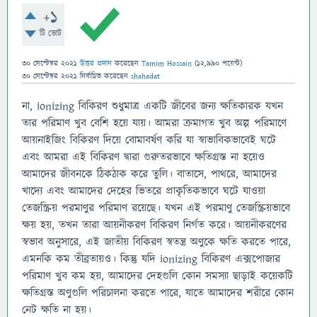
+1
টি ভোট
30 সেপ্টেম্বর 2021
উত্তর প্রদান
করেছেন
Tamim Hossain
(
12,990
পয়েন্ট)
30 সেপ্টেম্বর 2021
নির্বাচিত
করেছেন
shahadat
না, ionizing বিকিরণ শুধুমাত্র একটি জীবের জন্য ক্ষতিকারক যখন
তার পরিমাণ খুব বেশি হয়ে যায়। আমরা ক্রমাগত খুব অল্প পরিমাণে
আয়নাইজিং বিকিরণ দিয়ে বোমাবর্ষণ করি যা স্বাভাবিকভাবেই ঘটে
এবং আমরা এই বিকিরণ দ্বারা গুরুতরভাবে ক্ষতিগ্রস্ত না হয়েও
আমাদের জীবনকে ঠিকঠাক করে তুলি। বাতাসে, পাথরে, আমাদের
খাদ্যে এবং আমাদের দেহের ভিতরে প্রাকৃতিকভাবে ঘটে যাওয়া
তেজস্ক্রিয় পরমাণুর পরিমাণ রয়েছে। যখন এই পরমাণু তেজস্ক্রিয়ভাবে
ক্ষয় হয়, তখন তারা আয়নীকরণ বিকিরণ নির্গত করে। আয়নীকরণের
স্বভাব অনুসারে, এই জাতীয় বিকিরণ স্বতন্ত্র অণুকে ক্ষতি করতে পারে,
এমনকি কম তীব্রতায়ও। কিন্তু যদি ionizing বিকিরণ এক্সপোজার
পরিমাণ খুব কম হয়, আমাদের দেহগুলি কোন সমস্যা ছাড়াই কয়েকটি
ক্ষতিগ্রস্ত অণুগুলি পরিচালনা করতে পারে, যাতে আমাদের শরীরে কোন
নেট ক্ষতি না হয়।