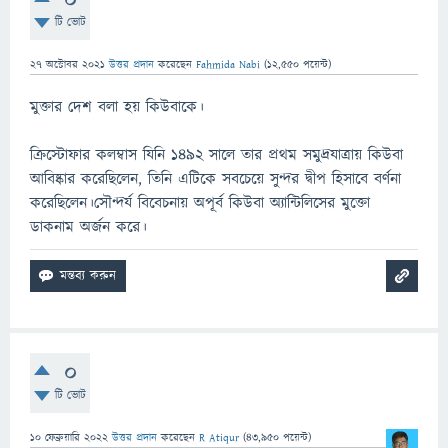
0
টি ভোট
27 অক্টোবর 2021
উত্তর প্রদান
করেছেন
Fahmida Nabi
(
12,550
পয়েন্ট)
মুক্তার দেশ বলা হয় কিউবাকে।
ক্রিস্টোফার কলম্বাস যিনি 1492 সালে তার প্রথম সমুদ্রযাত্রায় কিউবা
আবিষ্কার করেছিলেন, তিনি এটিকে সবচেয়ে সুন্দর দ্বীপ হিসাবে বর্ণনা
করেছিলেন।সৌন্দর্য বিবেচনায় অপূর্ব কিউবা অ্যান্টিলিসের মুক্তো
ডাকনাম অর্জন করে।
0
টি ভোট
10 ফেব্রুয়ারি 2022
উত্তর প্রদান
করেছেন
R Atiqur
(
43,950
পয়েন্ট)