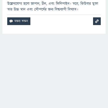
উল্লেখযোগ্য হলো জাপান, চীন, এবং ফিলিপাইন। তবে, কিউবার মুক্তা
তার উচ্চ মান এবং সৌন্দর্যের জন্য বিশ্বব্যাপী বিখ্যাত।