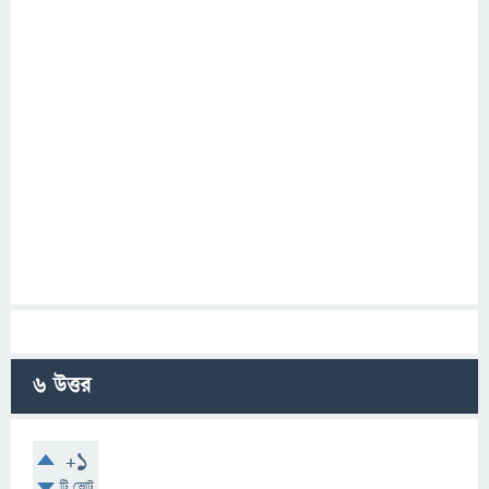
6
উত্তর
+1
টি ভোট