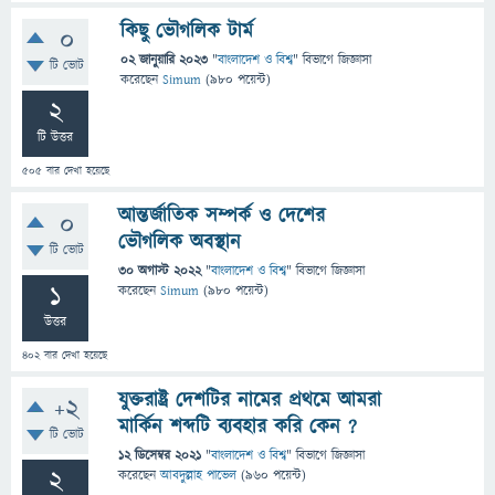
কিছু ভৌগলিক টার্ম
0
02 জানুয়ারি 2023
"
বাংলাদেশ ও বিশ্ব
" বিভাগে
জিজ্ঞাসা
টি ভোট
করেছেন
Simum
(
980
পয়েন্ট)
2
টি উত্তর
505
বার দেখা হয়েছে
আন্তর্জাতিক সম্পর্ক ও দেশের
0
ভৌগলিক অবস্থান
টি ভোট
30 অগাস্ট 2022
"
বাংলাদেশ ও বিশ্ব
" বিভাগে
জিজ্ঞাসা
1
করেছেন
Simum
(
980
পয়েন্ট)
উত্তর
402
বার দেখা হয়েছে
যুক্তরাষ্ট্র দেশটির নামের প্রথমে আমরা
+2
মার্কিন শব্দটি ব্যবহার করি কেন ?
টি ভোট
12 ডিসেম্বর 2021
"
বাংলাদেশ ও বিশ্ব
" বিভাগে
জিজ্ঞাসা
2
করেছেন
আবদুল্লাহ পাভেল
(
960
পয়েন্ট)