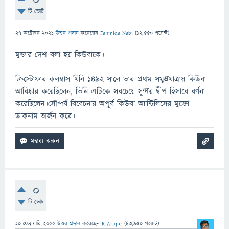
0
টি ভোট
27 অক্টোবর 2021
উত্তর প্রদান
করেছেন
Fahmida Nabi
(
12,550
পয়েন্ট)
মুক্তার দেশ বলা হয় কিউবাকে।
ক্রিস্টোফার কলম্বাস যিনি 1492 সালে তার প্রথম সমুদ্রযাত্রায় কিউবা
আবিষ্কার করেছিলেন, তিনি এটিকে সবচেয়ে সুন্দর দ্বীপ হিসাবে বর্ণনা
করেছিলেন।সৌন্দর্য বিবেচনায় অপূর্ব কিউবা অ্যান্টিলিসের মুক্তো
ডাকনাম অর্জন করে।
0
টি ভোট
10 ফেব্রুয়ারি 2022
উত্তর প্রদান
করেছেন
R Atiqur
(
43,950
পয়েন্ট)