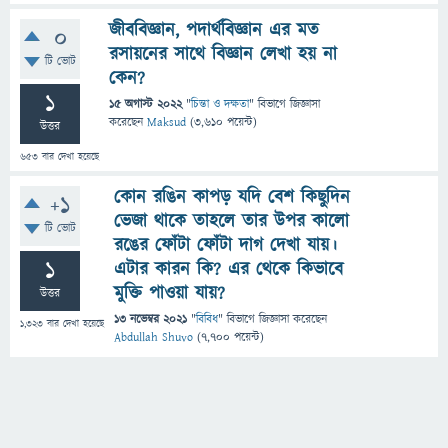
জীববিজ্ঞান, পদার্থবিজ্ঞান এর মত
0
রসায়নের সাথে বিজ্ঞান লেখা হয় না
টি ভোট
কেন?
1
15 অগাস্ট 2022
"
চিন্তা ও দক্ষতা
" বিভাগে
জিজ্ঞাসা
করেছেন
Maksud
(
3,610
পয়েন্ট)
উত্তর
653
বার দেখা হয়েছে
কোন রঙিন কাপড় যদি বেশ কিছুদিন
+1
ভেজা থাকে তাহলে তার উপর কালো
টি ভোট
রঙের ফোঁটা ফোঁটা দাগ দেখা যায়।
1
এটার কারন কি? এর থেকে কিভাবে
মুক্তি পাওয়া যায়?
উত্তর
13 নভেম্বর 2021
"
বিবিধ
" বিভাগে
জিজ্ঞাসা
করেছেন
1,323
বার দেখা হয়েছে
Abdullah Shuvo
(
7,700
পয়েন্ট)