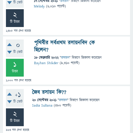
17 সেপ্টেম্বর 2021
"
রসায়ন
" বিভাগে
জিজ্ঞাসা
করেছেন
টি ভোট
Melody
(
6,010
পয়েন্ট)
2
টি উত্তর
1,485
বার দেখা হয়েছে
পৃথিবীর সর্বপ্রথম রসায়নবিদ কে
0
ছিলেন?
টি ভোট
18 ফেব্রুয়ারি 2022
"
রসায়ন
" বিভাগে
জিজ্ঞাসা
করেছেন
1
Rayhan Shikder
(
9,310
পয়েন্ট)
উত্তর
1,000
বার দেখা হয়েছে
জৈব রসায়ন কি??
+1
20 সেপ্টেম্বর 2021
"
রসায়ন
" বিভাগে
জিজ্ঞাসা
করেছেন
টি ভোট
Sadia Sultana
(
380
পয়েন্ট)
2
টি উত্তর
984
বার দেখা হয়েছে