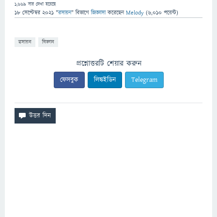
1,669
বার দেখা হয়েছে
18 সেপ্টেম্বর 2021
"
রসায়ন
" বিভাগে
জিজ্ঞাসা
করেছেন
Melody
(
6,010
পয়েন্ট)
রসায়ন
বিজ্ঞান
প্রশ্নোত্তরটি শেয়ার করুন
ফেসবুক
লিঙ্কইডিন
Telegram