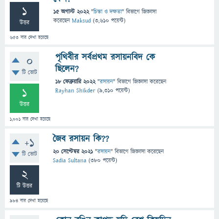
1
15 অগাস্ট 2022
"
চিন্তা ও দক্ষতা
" বিভাগে
জিজ্ঞাসা
করেছেন
Maksud
(
3,610
পয়েন্ট)
উত্তর
653
বার দেখা হয়েছে
পৃথিবীর সর্বপ্রথম রসায়নবিদ কে
0
ছিলেন?
টি ভোট
18 ফেব্রুয়ারি 2022
"
রসায়ন
" বিভাগে
জিজ্ঞাসা
করেছেন
1
Rayhan Shikder
(
9,310
পয়েন্ট)
উত্তর
1,001
বার দেখা হয়েছে
জৈব রসায়ন কি??
+1
20 সেপ্টেম্বর 2021
"
রসায়ন
" বিভাগে
জিজ্ঞাসা
করেছেন
টি ভোট
Sadia Sultana
(
380
পয়েন্ট)
2
টি উত্তর
984
বার দেখা হয়েছে