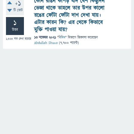
কোন রঙিন কাপড় যদি বেশ কিছুদিন
+1
ভেজা থাকে তাহলে তার উপর কালো
টি ভোট
রঙের ফোঁটা ফোঁটা দাগ দেখা যায়।
1
এটার কারন কি? এর থেকে কিভাবে
মুক্তি পাওয়া যায়?
উত্তর
13 নভেম্বর 2021
"
বিবিধ
" বিভাগে
জিজ্ঞাসা
করেছেন
1,323
বার দেখা হয়েছে
Abdullah Shuvo
(
7,700
পয়েন্ট)