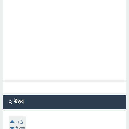
2
উত্তর
+1
টি ভোট