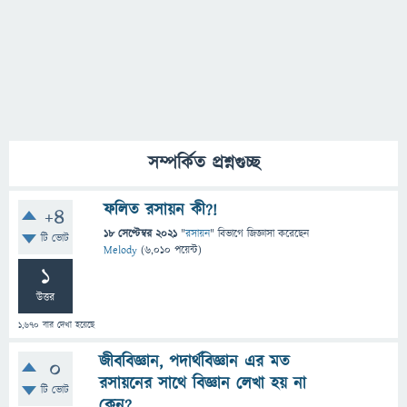
সম্পর্কিত প্রশ্নগুচ্ছ
ফলিত রসায়ন কী?!
+4
18 সেপ্টেম্বর 2021
"
রসায়ন
" বিভাগে
জিজ্ঞাসা
করেছেন
টি ভোট
Melody
(
6,010
পয়েন্ট)
1
উত্তর
1,670
বার দেখা হয়েছে
জীববিজ্ঞান, পদার্থবিজ্ঞান এর মত
0
রসায়নের সাথে বিজ্ঞান লেখা হয় না
টি ভোট
কেন?