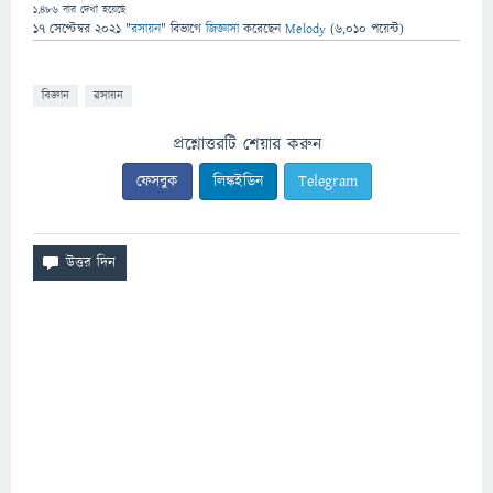
1,486
বার দেখা হয়েছে
17 সেপ্টেম্বর 2021
"
রসায়ন
" বিভাগে
জিজ্ঞাসা
করেছেন
Melody
(
6,010
পয়েন্ট)
বিজ্ঞান
রসায়ন
প্রশ্নোত্তরটি শেয়ার করুন
ফেসবুক
লিঙ্কইডিন
Telegram