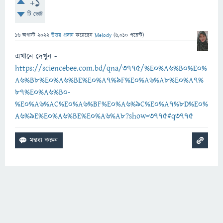
+1
টি ভোট
16 অগাস্ট 2022
উত্তর প্রদান
করেছেন
Melody
(
6,010
পয়েন্ট)
এখানে দেখুন -
https://sciencebee.com.bd/qna/3775/%E0%A6%B0%E0%
A6%B8%E0%A6%BE%E0%A7%9F%E0%A6%A8%E0%A7%
87%E0%A6%B0-
%E0%A6%AC%E0%A6%BF%E0%A6%9C%E0%A7%8D%E0%
A6%9E%E0%A6%BE%E0%A6%A8?show=3775#q3775