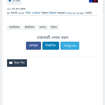
টি ভোট
652
বার দেখা হয়েছে
15 অগাস্ট 2022
"
চিন্তা ও দক্ষতা
" বিভাগে
জিজ্ঞাসা
করেছেন
Maksud
(
3,610
পয়েন্ট)
পদার্থবিজ্ঞান
জীববিজ্ঞান
রসায়ন
বিজ্ঞান
প্রশ্নোত্তরটি শেয়ার করুন
ফেসবুক
লিঙ্কইডিন
Telegram