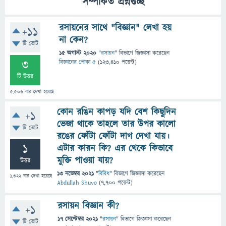
সম্পর্কিত প্রশ্নগুচ্ছ
রসায়নের সাথে "বিজ্ঞান" লেখা হয়
+11
না কেন?
টি ভোট
15 অগাস্ট 2020
"
রসায়ন
" বিভাগে
জিজ্ঞাসা
করেছেন
3
বিজ্ঞানের পোকা ৫
(
123,410
পয়েন্ট)
টি উত্তর
5,506
বার দেখা হয়েছে
কোন রঙিন কাপড় যদি বেশ কিছুদিন
+1
ভেজা থাকে তাহলে তার উপর কালো
টি ভোট
রঙের ফোঁটা ফোঁটা দাগ দেখা যায়।
1
এটার কারন কি? এর থেকে কিভাবে
মুক্তি পাওয়া যায়?
উত্তর
13 নভেম্বর 2021
"
বিবিধ
" বিভাগে
জিজ্ঞাসা
করেছেন
1,322
বার দেখা হয়েছে
Abdullah Shuvo
(
7,700
পয়েন্ট)
রসায়ন বিজ্ঞান কী?
+1
17 সেপ্টেম্বর 2021
"
রসায়ন
" বিভাগে
জিজ্ঞাসা
করেছেন
টি ভোট