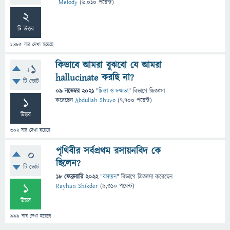
Melody
(
6,010
পয়েন্ট)
2
টি উত্তর
1,485
বার দেখা হয়েছে
কিভাবে আমরা বুঝবো যে আমরা
+1
hallucinate করছি না?
টি ভোট
09 নভেম্বর 2021
"
চিন্তা ও দক্ষতা
" বিভাগে
জিজ্ঞাসা
1
করেছেন
Abdullah Shuvo
(
7,700
পয়েন্ট)
উত্তর
302
বার দেখা হয়েছে
পৃথিবীর সর্বপ্রথম রসায়নবিদ কে
0
ছিলেন?
টি ভোট
18 ফেব্রুয়ারি 2022
"
রসায়ন
" বিভাগে
জিজ্ঞাসা
করেছেন
1
Rayhan Shikder
(
9,310
পয়েন্ট)
উত্তর
999
বার দেখা হয়েছে