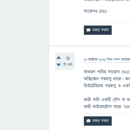
সংকেতঃ D2O
0
12 অক্টোবর 2021
উত্তর প্রদান
করেছ
টি ভোট
সাধারণ পানির সংকেত H2O 
অক্সিজেন পরমাণু থাকে। অন
ডিউটেরিয়াম পরমাণু ও একট
ভারী পানি একটি যৌগ যা অক
ভারী আইসোটোপ যাকে '2H' ব