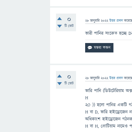
0
28 জানুয়ারি 2022
উত্তর প্রদান
করেছ
টি ভোট
ভারী পানির সংকেত হচ্ছে
0
28 জানুয়ারি 2022
উত্তর প্রদান
করেছ
টি ভোট
ভারি পানি (ডিউটেরিয়াম অক
H
2O )) হলো পানির একটি গঠ
H বা D, ভারি হাইড্রোজেন 
অধিকাংশ হাইড্রোজেন গঠনক
H বা H, প্রোটিয়াম নামেও