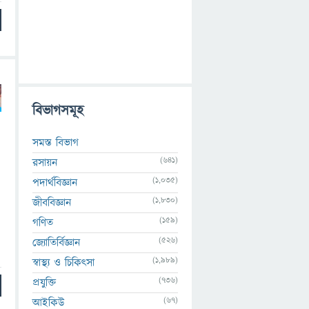
বিভাগসমূহ
সমস্ত বিভাগ
(641)
রসায়ন
(1,035)
পদার্থবিজ্ঞান
(1,830)
জীববিজ্ঞান
(159)
গণিত
(526)
জ্যোতির্বিজ্ঞান
(1,989)
স্বাস্থ্য ও চিকিৎসা
(736)
প্রযুক্তি
(67)
আইকিউ