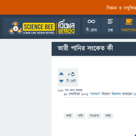
বিজ্ঞান ও প্রযুক্
বী হোম
প্রশ্ন
গরমাগরম
ভারী পানির সংকেত কী
+3
টি ভোট
1,110
বার দেখা হয়েছে
18 সেপ্টেম্বর 2021
"
রসায়ন
" বিভাগে
জিজ্ঞাসা
করেছেন
M
ভারী
পানি
সংকেত
ভারি