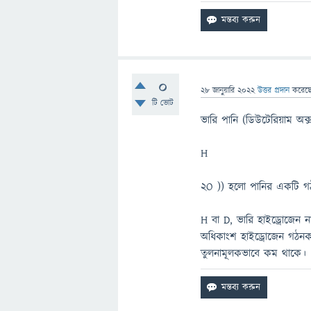
0
28 জানুয়ারি 2022
উত্তর প্রদান
করেছ
টি ভোট
ভারি পানি (ডিউটেরিয়াম অক
H
2O )) হলো পানির একটি গঠ
H বা D, ভারি হাইড্রোজেন 
অধিকাংশ হাইড্রোজেন গঠনকা
তুলনামূলকভাবে কম থাকে।