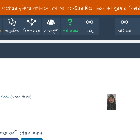
তির প্রশ্নোত্তর দুনিয়ায় আপনাকে স্বাগতম! প্রশ্ন-উত্তর দিয়ে জিতে নিন পুরস্কার, বিস্ত
!
অনুত্তরিত
বিভাগসমূহ
সদস্যবৃন্দ
প্রশ্ন করুন
FAQ
চ্যাট রুম
elody
(
6,010
পয়েন্ট)
প্রশ্নোত্তরটি শেয়ার করুন