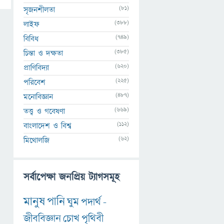
(81)
সৃজনশীলতা
(388)
লাইফ
(749)
বিবিধ
(385)
চিন্তা ও দক্ষতা
(620)
প্রাণিবিদ্যা
(225)
পরিবেশ
(487)
মনোবিজ্ঞান
(669)
তত্ত্ব ও গবেষণা
(112)
বাংলাদেশ ও বিশ্ব
(62)
মিথোলজি
সর্বাপেক্ষা জনপ্রিয় ট্যাগসমূহ
মানুষ
পানি
ঘুম
পদার্থ
-
জীববিজ্ঞান
চোখ
পৃথিবী