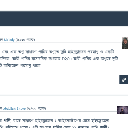
ছেন
Melody
(
6,010
পয়েন্ট)
এবং এক অণু সাধারণ পানির অণুতে দুটি হাইড্রোজেন পরমাণু ও একটি
্যদিকে, ভারী পানির রাসায়নিক সংকেত D2O। ভারী পানির এক অণুতে দুটি
ি অক্সিজেন পরমাণু থাকে।
েন
Abdullah Shuvo
(
7,700
পয়েন্ট)
ের
পানি
, যাতে সাধারণ হাইড্রোজেন ১ আইসোটোপের চেয়ে হাইড্রোজেন
শি পরিমাণে থাকে। এটি সাধারণ
পানির
চেয়ে ১১ শতাংশ বেশি
ভারী
।