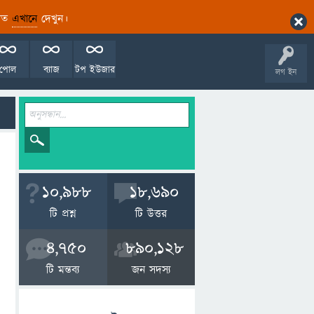
ারিত
এখানে
দেখুন।
পোল
ব্যাজ
টপ ইউজার
লগ ইন
10,988
18,690
টি প্রশ্ন
টি উত্তর
4,750
890,128
টি মন্তব্য
জন সদস্য