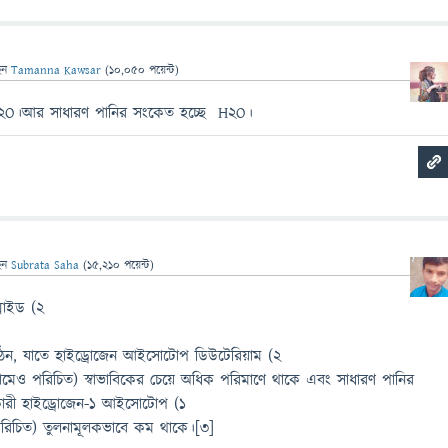
েন
Tamanna Kawsar
(
10,050
পয়েন্ট)
 D2O।আর সাধারণ পানির সংকেত হচ্ছে H2O।
েন
Subrata Saha
(
15,210
পয়েন্ট)
্সাইড (2
ন, যাতে হাইড্রোজেন আইসোটোপ ডিউটেরিয়াম (2
নামেও পরিচিত) স্বাভাবিকের চেয়ে অধিক পরিমাণে থাকে এবং সাধারণ পানির
ারী হাইড্রোজেন-১ আইসোটোপ (1
 পরিচিত) তুলনামূলকভাবে কম থাকে।[৩]