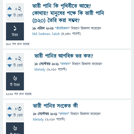
ভারী পানি কি পৃথিবীতে আছে?
+2
কোথায়? মানুষের পক্ষে কি ভারী পানি
টি ভোট
(D2O) তৈরি করা সম্ভব?
1
19 এপ্রিল 2023
"
জীববিজ্ঞান
" বিভাগে
জিজ্ঞাসা
করেছেন
Md Sadman Sakib
(
4,640
পয়েন্ট)
উত্তর
485
বার দেখা হয়েছে
ভারী পানির আণবিক ভর কত?
+2
18 সেপ্টেম্বর 2021
"
রসায়ন
" বিভাগে
জিজ্ঞাসা
করেছেন
টি ভোট
Melody
(
6,010
পয়েন্ট)
6
টি উত্তর
4,543
বার দেখা হয়েছে
ভারী পানির সংকেত কী
+3
18 সেপ্টেম্বর 2021
"
রসায়ন
" বিভাগে
জিজ্ঞাসা
করেছেন
টি ভোট
Melody
(
6,010
পয়েন্ট)
6