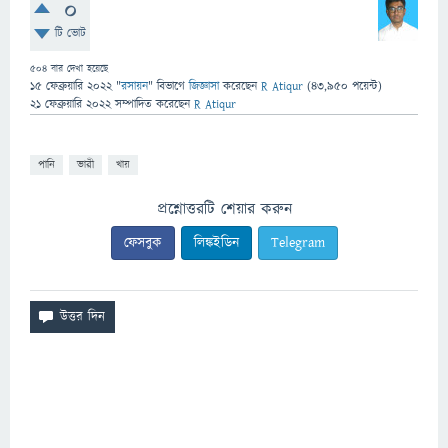
0
টি ভোট
504
বার দেখা হয়েছে
15 ফেব্রুয়ারি 2022
"
রসায়ন
" বিভাগে
জিজ্ঞাসা
করেছেন
R Atiqur
(
43,950
পয়েন্ট)
21 ফেব্রুয়ারি 2022
সম্পাদিত
করেছেন
R Atiqur
পানি
ভারী
খায়
প্রশ্নোত্তরটি শেয়ার করুন
ফেসবুক
লিঙ্কইডিন
Telegram