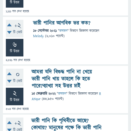
টি উত্তর
1,111
বার দেখা হয়েছে
ভারী পানির আণবিক ভর কত?
+2
18 সেপ্টেম্বর 2021
"
রসায়ন
" বিভাগে
জিজ্ঞাসা
করেছেন
টি ভোট
Melody
(
6,010
পয়েন্ট)
6
টি উত্তর
4,541
বার দেখা হয়েছে
আমরা যদি বিশুদ্ধ পানি না খেয়ে
0
ভারী পানি খায় তাহলে কি হতে
টি ভোট
পারে?ব্যাখ্যা সহ উত্তর চাই
2
15 ফেব্রুয়ারি 2022
"
রসায়ন
" বিভাগে
জিজ্ঞাসা
করেছেন
R
Atiqur
(
43,950
পয়েন্ট)
টি উত্তর
504
বার দেখা হয়েছে
ভারী পানি কি পৃথিবীতে আছে?
+2
কোথায়? মানুষের পক্ষে কি ভারী পানি
টি ভোট