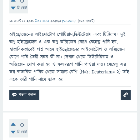
0
টি ভোট
18 সেপ্টেম্বর 2021
উত্তর প্রদান
করেছেন
PadaSazid
(
180
পয়েন্ট)
হাইড্রোজেনের আইসোটোপ প্রোটিয়াম,ডিউটেয়াম এবং টিট্রিয়াম। দুই
অণু হাইড্রোজেন ও এক অণু অক্সিজেন যোগে যেহেতু পানি হয়,
স্বাভাবিকভাবেই প্রশ্ন আসে হাইড্রোজেনের আইসোটোপ ও অক্সিজেন
যোগে পানি তৈরী সম্ভব কী না। সেখান থেকে ডিউটেরিয়াম ও
অক্সিজেন যোগ করা হয় ও ফলস্বরূপ পানি পাওয়া যায়। যেহেতু এর
ভর স্বাভাবিক পানির থেকে সামান্য বেশি (H=1; Deuteriam= 2) তাই
একে ভারী পানি নামে ডাকা হয়।
0
টি ভোট