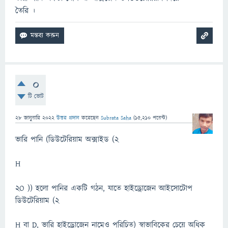
তৈরি ।
0
টি ভোট
28 জানুয়ারি 2022
উত্তর প্রদান
করেছেন
Subrata Saha
(
15,210
পয়েন্ট)
ভারি পানি (ডিউটেরিয়াম অক্সাইড (2
H
2O )) হলো পানির একটি গঠন, যাতে হাইড্রোজেন আইসোটোপ
ডিউটেরিয়াম (2
H বা D, ভারি হাইড্রোজেন নামেও পরিচিত) স্বাভাবিকের চেয়ে অধিক