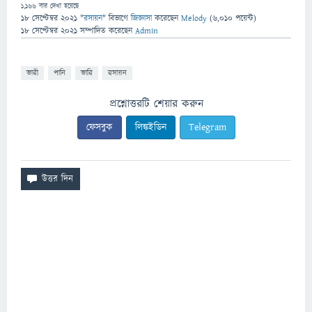
1,166
বার দেখা হয়েছে
18 সেপ্টেম্বর 2021
"
রসায়ন
" বিভাগে
জিজ্ঞাসা
করেছেন
Melody
(
6,010
পয়েন্ট)
18 সেপ্টেম্বর 2021
সম্পাদিত
করেছেন
Admin
ভারী
পানি
ভারি
রসায়ন
প্রশ্নোত্তরটি শেয়ার করুন
ফেসবুক
লিঙ্কইডিন
Telegram