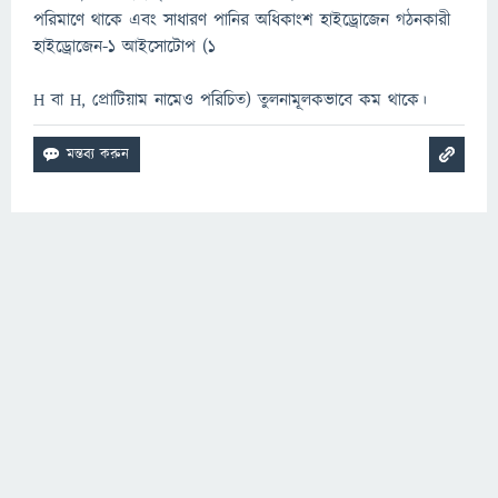
পরিমাণে থাকে এবং সাধারণ পানির অধিকাংশ হাইড্রোজেন গঠনকারী
হাইড্রোজেন-১ আইসোটোপ (1
H বা H, প্রোটিয়াম নামেও পরিচিত) তুলনামূলকভাবে কম থাকে।