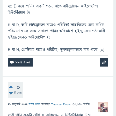
2O )) হলো পানির একটি গঠন, যাতে হাইড্রোজেন আইসোটোপ
ডিউটেরিয়াম (2
H বা D, ভারি হাইড্রোজেন নামেও পরিচিত) স্বাভাবিকের চেয়ে অধিক
পরিমাণে থাকে এবং সাধারণ পানির অধিকাংশ হাইড্রোজেন গঠনকারী
হাইড্রোজেন-১ আইসোটোপ (1
H বা H, প্রোটিয়াম নামেও পরিচিত) তুলনামূলকভাবে কম থাকে।[৩]
0
টি ভোট
28 জানুয়ারি 2022
উত্তর প্রদান
করেছেন
Tamanna Kawsar
(
10,050
পয়েন্ট)
ভারী পানি একটা যৌগ যা অক্সিজেন ও ডিউটোরিয়াম দিয়ে