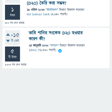
(D2O) তৈরি করা সম্ভব?
1
19 এপ্রিল 2023
"
জীববিজ্ঞান
" বিভাগে
জিজ্ঞাসা
করেছেন
Md Sadman Sakib
(
4,640
পয়েন্ট)
উত্তর
482
বার দেখা হয়েছে
ভারি পানির সংকেত D2O হওয়ার
+15
কারণ কী?
টি ভোট
25 জানুয়ারি 2020
"
রসায়ন
" বিভাগে
জিজ্ঞাসা
করেছেন
5
Admin
(
71,360
পয়েন্ট)
টি উত্তর
4,304
বার দেখা হয়েছে