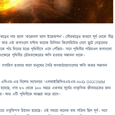
 সৌরঝড়ের নাম হলো ‘করোনাল ম্যাস ইজেকশন’। সৌরঝড়ের কারণে সূর্য থেকে তীব্র
। আর এই কণাগুলো ঘণ্টায় কয়েক মিলিয়ন কিলোমিটার বেগে ছুটে বেড়ানোর
থেকে পাঁচ দিনের মধ্যে পৃথিবীতে এসে পৌঁছায়। তবে পৃথিবীর পরিমণ্ডল কণাগুলো
ষেত্রে পৃথিবীর চৌম্বকক্ষেত্রের ক্ষতি হওয়ার সম্ভাবনা থাকে।
ঙ্গ প্রবাহিত হওয়ার ফলে মানুষের তৈরি অবকাঠামোগুলোর ক্ষতি করার সম্ভাবনা
র এসিএম-এর বিশেষ সম্মেলনে ‘এসআইজিসিওএমএম-২০২১ (SIGCOMM
হয়েছে, প্রায় ৮০ থেকে ১০০ বছরে একবার সূর্যের প্রাকৃতিক জীবনচক্রের জন্য
ায়। আর এটি পৃথিবীকে আচ্ছন্ন করে রাখে।
ময়ে প্রযুক্তিগত উন্নয়ন হয়েছে। এই সময়ে অনেক কম সক্রিয় ছিল সূর্য। তবে