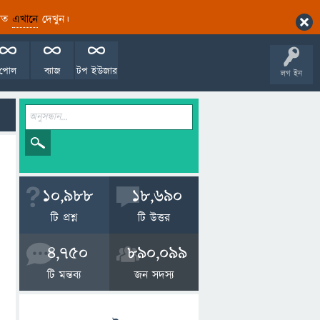
ারিত
এখানে
দেখুন।
পোল
ব্যাজ
টপ ইউজার
লগ ইন
10,988
18,690
টি প্রশ্ন
টি উত্তর
4,750
890,099
টি মন্তব্য
জন সদস্য