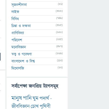
(81)
সৃজনশীলতা
(388)
লাইফ
(749)
বিবিধ
ে
(385)
চিন্তা ও দক্ষতা
(620)
প্রাণিবিদ্যা
ি
(225)
পরিবেশ
(487)
মনোবিজ্ঞান
(669)
তত্ত্ব ও গবেষণা
(112)
বাংলাদেশ ও বিশ্ব
(62)
মিথোলজি
সর্বাপেক্ষা জনপ্রিয় ট্যাগসমূহ
ি
মানুষ
পানি
ঘুম
পদার্থ
-
জীববিজ্ঞান
চোখ
পৃথিবী