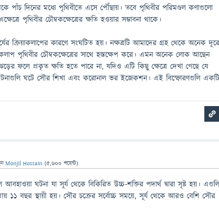
থেকে পাঁচ দিনের মধ্যে পৃথিবীতে এসে পৌঁছায়। তবে পৃথিবীর পরিমণ্ডল কণাগুলো
ষেত্রে পৃথিবীর চৌম্বকক্ষেত্রের ক্ষতি হওয়ার সম্ভাবনা থাকে।
যের ক্রিয়াকলাপের কারণে সংঘটিত হয়। নক্ষত্রটি আমাদের গ্রহ থেকে অনেক দূর
্যকলাপ পৃথিবীর চৌম্বকক্ষেত্রের সাথে হস্তক্ষেপ করে। এমন অনেক লোক আছেন
ড়ের ফলে প্রকৃত ক্ষতি হতে পারে না, যদিও এটি কিছু ক্ষেত্রে দেখা গেছে যে
 ঘটনাগুলি ঘটে সৌর শিখা এবং করোনাল ভর ইজেকশন। এই বিস্ফোরণগুলি একট
েন
Monjil Hossain
(
5,600
পয়েন্ট)
াওয়া ঘটনা যা সূর্য থেকে বিকিরিত উচ্চ-শক্তির পদার্থ দ্বারা সৃষ্ট হয়। এগুল
রায় ১১ বছর স্থায়ী হয়। সৌর চক্রের সর্বোচ্চ সময়ে, সূর্য থেকে আরও বেশি সৌর