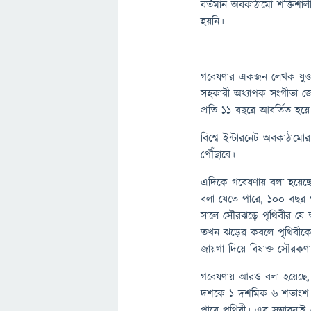
বর্তমান অবকাঠামো শক্তিশ
হয়নি।
গবেষণার একজন লেখক যুক্তরাষ
সহকারী অধ্যাপক সংগীতা জ্য
প্রতি ১১ বছরে আবর্তিত হয়
বিশ্বে ইন্টারনেট অবকাঠামো
পৌঁছাবে।
এদিকে গবেষণায় বলা হয়েছ
বলা যেতে পারে, ১০০ বছর 
সালে সৌরঝড়ে পৃথিবীর যে ক্
তখন ঝড়ের কবলে পৃথিবীকে ঘ
জায়গা দিয়ে বিষাক্ত সৌরকণ
গবেষণায় আরও বলা হয়েছে,
দশকে ১ দশমিক ৬ শতাংশ
পারে পৃথিবী। এর সম্ভাবন