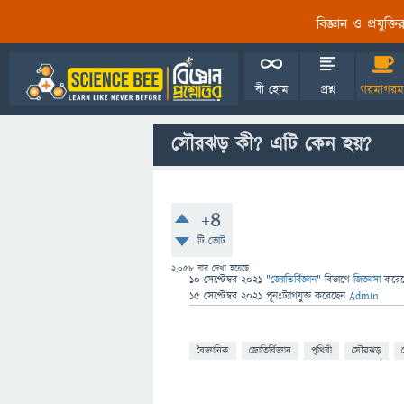
বিজ্ঞান ও প্রযুক্
বী হোম
প্রশ্ন
গরমাগরম
সৌরঝড় কী? এটি কেন হয়?
+4
টি ভোট
2,058
বার দেখা হয়েছে
10 সেপ্টেম্বর 2021
"
জ্যোতির্বিজ্ঞান
" বিভাগে
জিজ্ঞাসা
করে
15 সেপ্টেম্বর 2021
পূনঃট্যাগযুক্ত
করেছেন
Admin
বৈজ্ঞানিক
জোতির্বিজ্ঞান
পৃথিবী
সৌরঝড়