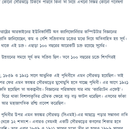
ালী কোনো সৌরঝড়ে টিকতে পারবে কিনা তা নিয়ে এখনো বিস্তর কোনো গবেষণা
্ট্রের আরভাইনের ইউনিভার্সিটি অব ক্যালিফোর্নিয়ার কম্পিউটার বিজ্ঞানের
োতি জানিয়েছেন, কম ও বেশি সক্রিয়তার চক্রের মধ্যে দিয়ে অতিবাহিত হয় সূর্য।
ে থাকে এই চক্র। এছাড়া ১০০ বছরের আরেকটি চক্র রয়েছে সূর্যের।
র উন্নয়নের সময়ে সূর্য কম সক্রিয় ছিল। তবে ১০০ বছরের চক্রে শিগগিরই
ে, ১৮৫৯ ও ১৯২১ সালে আধুনিক এই পৃথিবীতে এমন সৌরঝড় হয়েছিল। তাই
পর ফের এমন ভয়ঙ্কর সৌরঝড়ের মুখোমুখি হতে যাচ্ছে পৃথিবী। এর আগে ১৯২১
ষতি হয়েছিল তা অকল্পনীয়। বিজ্ঞানের পরিভাষায় যার নাম ‘ক্যারিংটন এফেক্ট’।
িরে থাকা বিশালাকৃতির চৌম্বক ক্ষেত্রে বড় বড় ফাটল ধরেছিল। এসবের ফাঁকা
া আর মহাজাগতিক রশ্মি প্রবেশ করেছিল।
 পৃথিবীর উপর এমন ভয়ঙ্কর সৌরঝড় (সিএমই)-এর আছড়ে পড়ার সম্ভাবনা প্রতি
 থেকে ১২ শতাংশ। এবারও তেমনই একটি সৌরঝড়ের কবলের শিকার হতে
াই বেশি। তবে এবার ১৮৫৯ ও ১৯২১ সালের মতো তীব্র না হলেও ১৯৮৯ সালের