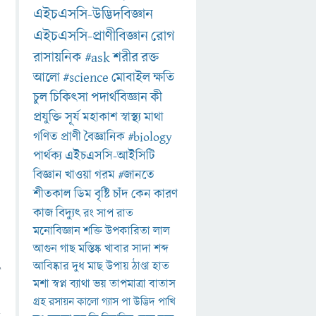
এইচএসসি-উদ্ভিদবিজ্ঞান
এইচএসসি-প্রাণীবিজ্ঞান
রোগ
রাসায়নিক
#ask
শরীর
রক্ত
আলো
#science
মোবাইল
ক্ষতি
চুল
চিকিৎসা
পদার্থবিজ্ঞান
কী
প্রযুক্তি
সূর্য
মহাকাশ
স্বাস্থ্য
মাথা
গণিত
প্রাণী
বৈজ্ঞানিক
#biology
পার্থক্য
এইচএসসি-আইসিটি
বিজ্ঞান
খাওয়া
গরম
#জানতে
শীতকাল
ডিম
বৃষ্টি
চাঁদ
কেন
কারণ
কাজ
বিদ্যুৎ
রং
সাপ
রাত
মনোবিজ্ঞান
শক্তি
উপকারিতা
লাল
আগুন
গাছ
মস্তিষ্ক
খাবার
সাদা
শব্দ
ৎ
আবিষ্কার
দুধ
মাছ
উপায়
ঠাণ্ডা
হাত
মশা
স্বপ্ন
ব্যাথা
ভয়
তাপমাত্রা
বাতাস
গ্রহ
রসায়ন
কালো
গ্যাস
পা
উদ্ভিদ
পাখি