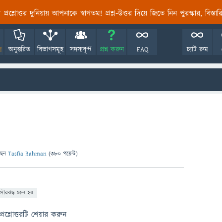
তির প্রশ্নোত্তর দুনিয়ায় আপনাকে স্বাগতম! প্রশ্ন-উত্তর দিয়ে জিতে নিন পুরস্কার, বিস্ত
!
অনুত্তরিত
বিভাগসমূহ
সদস্যবৃন্দ
প্রশ্ন করুন
FAQ
চ্যাট রুম
ছেন
Tasfia Rahman
(
380
পয়েন্ট)
সৌরঝড়-কেন-হয়
প্রশ্নোত্তরটি শেয়ার করুন