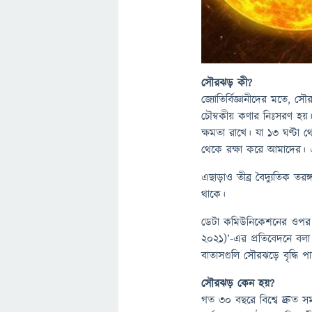
সৌরঝড় কী?
জ্যোতির্বিজ্ঞানীদের মতে,
চৌম্বকীয় কণার নিঃসরণ হয়
ক্ষমতা রাখে। যা ১৩ ঘণ্টা 
থেকে রক্ষা করে আমাদের। এক্
এছাড়াও তীব্র বৈদ্যুতিক তর
থাকে।
ডেটা কমিউনিকেশনের ওপ
2021)’-এর প্রতিবেদনে বলা 
বাতাসগুলি সৌরঝড়ে বৃদ্ধি প
সৌরঝড় কেন হয়?
গত ৩০ বছরে বিশ্বে দ্রুত স