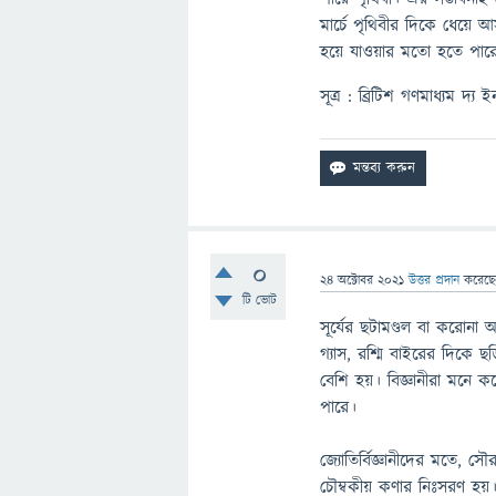
মার্চে পৃথিবীর দিকে ধেয়ে 
হয়ে যাওয়ার মতো হতে পার
সূত্র : ব্রিটিশ গণমাধ্যম দ্য
0
24 অক্টোবর 2021
উত্তর প্রদান
করেছ
টি ভোট
সূর্যের ছটামণ্ডল বা করােন
গ্যাস, রশ্মি বাইরের দিকে 
বেশি হয়। বিজ্ঞানীরা মনে করে
পারে।
জ্যোতির্বিজ্ঞানীদের মতে,
চৌম্বকীয় কণার নিঃসরণ হয়