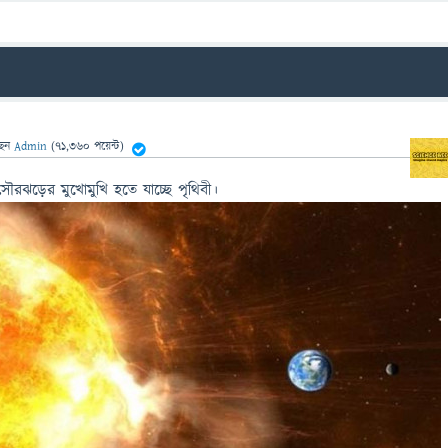
ছেন
Admin
(
71,360
পয়েন্ট)
সৌরঝড়ের মুখোমুখি হতে যাচ্ছে পৃথিবী।