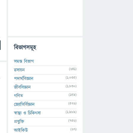
বিভাগসমূহ
সমস্ত বিভাগ
(641)
রসায়ন
(1,035)
পদার্থবিজ্ঞান
(1,830)
জীববিজ্ঞান
(159)
গণিত
(526)
জ্যোতির্বিজ্ঞান
(1,989)
স্বাস্থ্য ও চিকিৎসা
(736)
প্রযুক্তি
(67)
আইকিউ