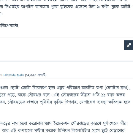
আসা সিএমইর ঝাপটায় কানাডার পুরো কুইবেক প্রদেশে টানা ৯ ঘণ্টা ‘ব্ল্যাক আউট’
ে।
 ইনডিপেনডন্ট
েন
Fahmida Nabi
(
12,550
পয়েন্ট)
া অঞ্চলে ছােটো ছােটো বিস্ফোরণ হলে প্রচুর পরিমাণে আয়নিত কণা (ফোটোন কণা),
ছড়িয়ে পড়ে, যাকে সৌরঝড় বলে। এই সৌরঝড়ের তীব্রতা প্রতি 11 বছর অন্তর
ন, সৌরঝড়ের প্রভাবে পৃথিবীর কৃত্রিম উপগ্রহ, যােগাযােগ ব্যবস্থা ক্ষতিগ্রস্ত হতে
 সৌরঝড়ের নাম হলো করোনাল ম্যাস ইজেকশন সৌরঝড়ের কারণে সূর্য থেকে তীব্র
। আর এই কণাগুলো ঘণ্টায় কয়েক মিলিয়ন কিলোমিটার বেগে ছুটে বেড়ানোর