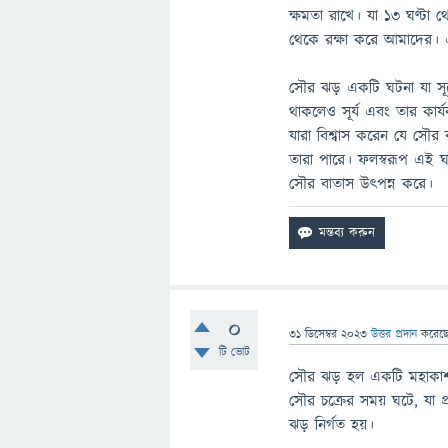
ক্ষমতা রাখে। যা ১৩ ঘণ্টা 
থেকে রক্ষা করে আমাদের। এক্
সৌর ঝড় একটি ঘটনা যা সূর্
থাকলেও সূর্য এবং তার কার
যারা বিশ্বাস করেন যে সৌর ঝ
তারা পারে। ফলস্বরূপ এই
সৌর বাতাস উৎপন্ন করে।
0
31 ডিসেম্বর 2023
উত্তর প্রদান
করেছ
টি ভোট
সৌর ঝড় হল একটি মহাকাশ আবহ
সৌর চক্রের সময় ঘটে, যা প্
ঝড় নির্গত হয়।