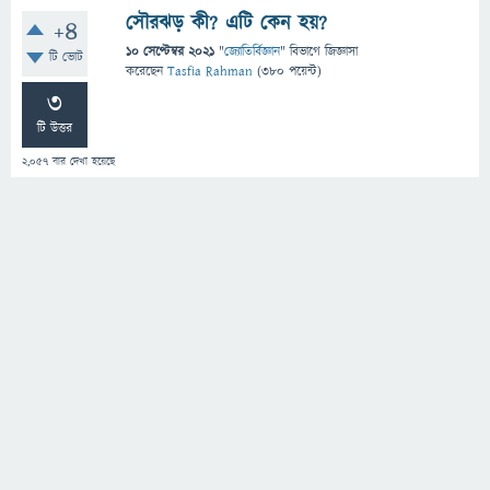
সৌরঝড় কী? এটি কেন হয়?
+4
10 সেপ্টেম্বর 2021
"
জ্যোতির্বিজ্ঞান
" বিভাগে
জিজ্ঞাসা
টি ভোট
করেছেন
Tasfia Rahman
(
380
পয়েন্ট)
3
টি উত্তর
2,057
বার দেখা হয়েছে