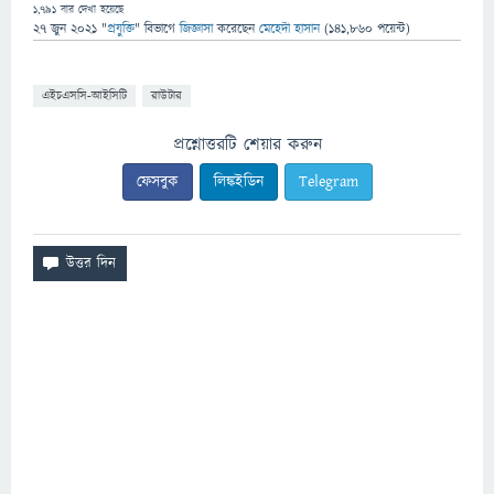
1,791
বার দেখা হয়েছে
27 জুন 2021
"
প্রযুক্তি
" বিভাগে
জিজ্ঞাসা
করেছেন
মেহেদী হাসান
(
141,860
পয়েন্ট)
এইচএসসি-আইসিটি
রাউটার
প্রশ্নোত্তরটি শেয়ার করুন
ফেসবুক
লিঙ্কইডিন
Telegram