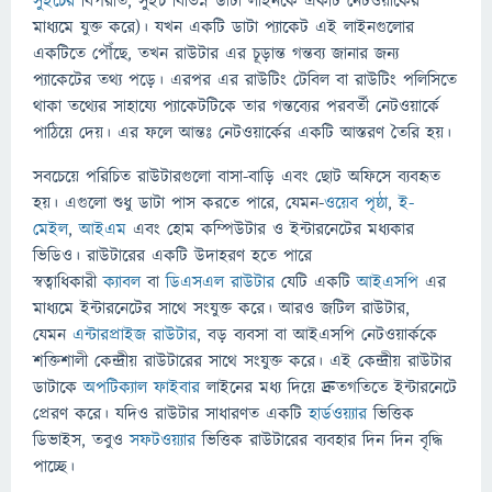
সুইচের
বিপরীত, সুইচ বিভিন্ন ডাটা লাইনকে একটি নেটওয়ার্কের
মাধ্যমে যুক্ত করে)। যখন একটি ডাটা প্যাকেট এই লাইনগুলোর
একটিতে পৌঁছে, তখন রাউটার এর চূড়ান্ত গন্তব্য জানার জন্য
প্যাকেটের তথ্য পড়ে। এরপর এর রাউটিং টেবিল বা রাউটিং পলিসিতে
থাকা তথ্যের সাহায্যে প্যাকেটটিকে তার গন্তব্যের পরবর্তী নেটওয়ার্কে
পাঠিয়ে দেয়। এর ফলে আন্তঃ নেটওয়ার্কের একটি আস্তরণ তৈরি হয়।
সবচেয়ে পরিচিত রাউটারগুলো বাসা-বাড়ি এবং ছোট অফিসে ব্যবহৃত
হয়। এগুলো শুধু ডাটা পাস করতে পারে, যেমন-
ওয়েব পৃষ্ঠা
,
ই-
মেইল
,
আইএম
এবং হোম কম্পিউটার ও ইন্টারনেটের মধ্যকার
ভিডিও। রাউটারের একটি উদাহরণ হতে পারে
স্বত্বাধিকারী
ক্যাবল
বা
ডিএসএল রাউটার
যেটি একটি
আইএসপি
এর
মাধ্যমে ইন্টারনেটের সাথে সংযুক্ত করে। আরও জটিল রাউটার,
যেমন
এন্টারপ্রাইজ রাউটার
, বড় ব্যবসা বা আইএসপি নেটওয়ার্ককে
শক্তিশালী কেন্দ্রীয় রাউটারের সাথে সংযুক্ত করে। এই কেন্দ্রীয় রাউটার
ডাটাকে
অপটিক্যাল ফাইবার
লাইনের মধ্য দিয়ে দ্রুতগতিতে ইন্টারনেটে
প্রেরণ করে। যদিও রাউটার সাধারণত একটি
হার্ডওয়্যার
ভিত্তিক
ডিভাইস, তবুও
সফটওয়্যার
ভিত্তিক রাউটারের ব্যবহার দিন দিন বৃদ্ধি
পাচ্ছে।