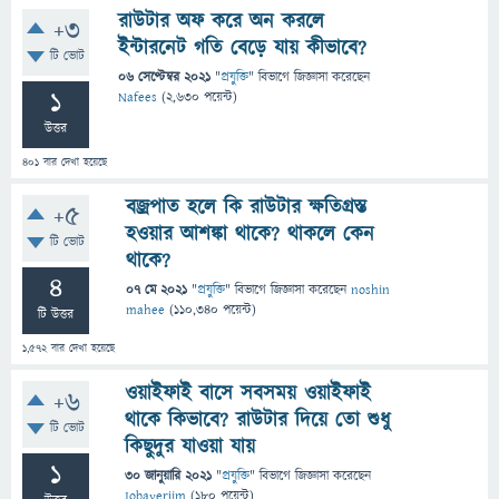
রাউটার অফ করে অন করলে
+3
ইন্টারনেট গতি বেড়ে যায় কীভাবে?
টি ভোট
06 সেপ্টেম্বর 2021
"
প্রযুক্তি
" বিভাগে
জিজ্ঞাসা
করেছেন
1
Nafees
(
2,630
পয়েন্ট)
উত্তর
401
বার দেখা হয়েছে
বজ্রপাত হলে কি রাউটার ক্ষতিগ্রস্ত
+5
হওয়ার আশঙ্কা থাকে? থাকলে কেন
টি ভোট
থাকে?
4
07 মে 2021
"
প্রযুক্তি
" বিভাগে
জিজ্ঞাসা
করেছেন
noshin
mahee
(
110,340
পয়েন্ট)
টি উত্তর
1,572
বার দেখা হয়েছে
ওয়াইফাই বাসে সবসময় ওয়াইফাই
+6
থাকে কিভাবে? রাউটার দিয়ে তো শুধু
টি ভোট
কিছুদুর যাওয়া যায়
1
30 জানুয়ারি 2021
"
প্রযুক্তি
" বিভাগে
জিজ্ঞাসা
করেছেন
Jobayerjim
(
180
পয়েন্ট)