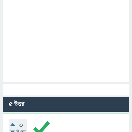
5
উত্তর
0
টি ভোট