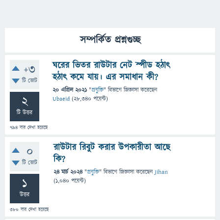
সম্পর্কিত প্রশ্নগুচ্ছ
ঘরের ভিতর রাউটার নেট স্পীড হঠাৎ
+3
হঠাৎ কমে যায়। এর সমাধান কী?
টি ভোট
20 এপ্রিল 2021
"
প্রযুক্তি
" বিভাগে
জিজ্ঞাসা
করেছেন
2
Ubaeid
(
28,340
পয়েন্ট)
টি উত্তর
794
বার দেখা হয়েছে
রাউটার রিবুট করার উপকারীতা আছে
0
কি?
টি ভোট
24 মার্চ 2024
"
প্রযুক্তি
" বিভাগে
জিজ্ঞাসা
করেছেন
Jihan
1
(
1,040
পয়েন্ট)
উত্তর
380
বার দেখা হয়েছে