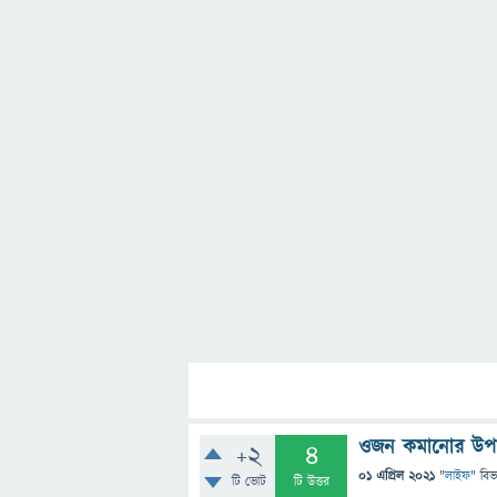
ওজন কমানোর উপা
+2
4
01 এপ্রিল 2021
"
লাইফ
" বিভ
টি ভোট
টি উত্তর