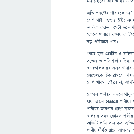
মন চাইবে। আর আমরাও তা–ই
অতি পছন্দের খাবারকে ‘না’
বেশি খাই। ওভার ইটিং সমস্
তালিকা করুন। সেটা হতে পার
কোনো খাবার। বাসায় বা ফ্র
স্বল্প পরিমাণে খান।
খেতে হবে প্রোটিন ও ফাইবা
সতেজ ও শক্তিশালী। ডিম, ফ
খাদ্যতালিকায়। এসব খাবার
লেভেলকে ঠিক রাখবে। খাদ্
বেশি খাবার চাইবে না, আপন
কোমল পানীয়র বদলে থাকুক প
যায়, এমন হাজারো পানীয়। 
পানীয়র জায়গায় গ্রহণ করুন 
খাওয়ার সময় কোমল পানীয়
ব্যক্তিটি পানি পান করা ব্য
পানীয় দীর্ঘমেয়াদে আপনার