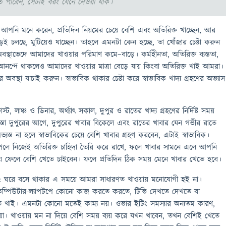
তে পারেন, সেটাই বরং যেনে নেওয়া যাক।
ি আপনি মনে করেন, প্রতিদিন নিয়মের চেয়ে বেশি এবং অতিরিক্ত খাচ্ছেন, আর
চলছে, মুটিয়েও যাচ্ছেন। তাহলে এমনটা কেন হচ্ছে, তা খোঁজার চেষ্টা করুন
স্থাভেদে আমাদের খাওয়ার পরিমাণ কমে–বাড়ে। কর্মহীনতা, অতিরিক্ত ব্যস্ততা,
নন্দে থাকলেও আমাদের খাওয়ার মাত্রা বেড়ে যায় কিংবা অতিরিক্ত খাই আমরা।
 অবস্থা যাচাই করুন। স্বাভাবিক থাকার চেষ্টা করে স্বাভাবিক খাদ্য গ্রহণের অভ্যাস
, লাঞ্চ ও ডিনার, অর্থ্যাৎ সকাল, দুপুর ও রাতের খাদ্য গ্রহণের নির্দিষ্ট সময়
্তা দুপুরের আগে, দুপুরের খাবার বিকেলে এবং রাতের খাবার যেন গভীর রাতে
যস্ত না হলে স্বাভাবিকের চেয়ে বেশি খাবার গ্রহণ করবেন, এটাই স্বাভাবিক।
লে নিজেই অতিরিক্ত চাহিদা তৈরি করে রাখে, ফলে খাবার সামনে এলে আপনি
রিয়ে ফেলে বেশি খেতে চাইবেন। ফলে প্রতিদিন ঠিক সময় মেনে খাবার খেতে হবে।
: ঘরে বসে থাকার এ সময়ে আমরা সাধারণত খাওয়ায় মনোযোগী হই না।
কম্পিউটার-ল্যাপটপে কোনো কাজ করতে করতে, টিভি দেখতে দেখতে বা
 খাই। এমনটা কোনো মতেই কাম্য নয়। ওভার ইটিং সমস্যার অন্যতম কারণ,
ওয়া। খাওয়ায় মন না দিয়ে বেশি সময় ব্যয় করে যখন খাবেন, তখন বেশিই খেতে