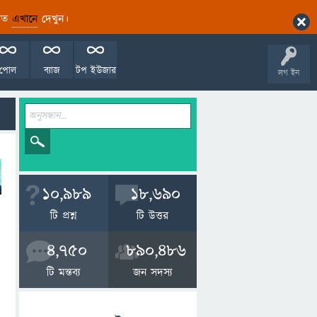
ারিত
এখানে
দেখুন।
পোল
ব্যাজ
টপ ইউজার
লগ ইন
10,989
18,690
টি প্রশ্ন
টি উত্তর
4,750
890,486
টি মন্তব্য
জন সদস্য