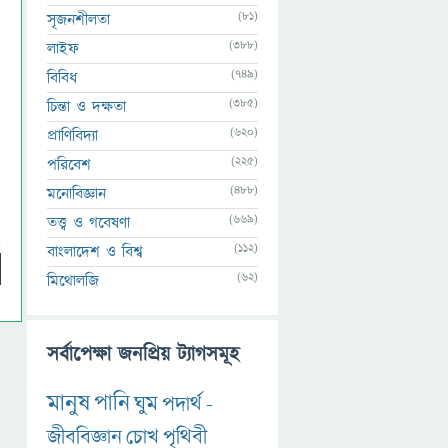
(81)
সৃজনশীলতা
(388)
লাইফ
(749)
বিবিধ
(385)
চিন্তা ও দক্ষতা
(620)
প্রাণিবিদ্যা
(225)
পরিবেশ
(488)
মনোবিজ্ঞান
(669)
তত্ত্ব ও গবেষণা
(112)
বাংলাদেশ ও বিশ্ব
(62)
মিথোলজি
সর্বাপেক্ষা জনপ্রিয় ট্যাগসমূহ
মানুষ
পানি
ঘুম
পদার্থ
-
জীববিজ্ঞান
চোখ
পৃথিবী