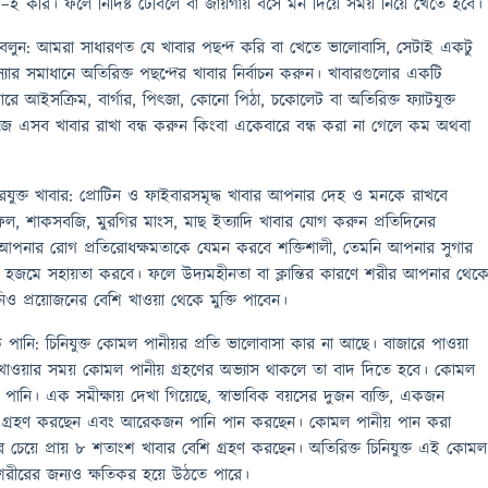
 করি। ফলে নির্দিষ্ট টেবিলে বা জায়গায় বসে মন দিয়ে সময় নিয়ে খেতে হবে।
 বলুন: আমরা সাধারণত যে খাবার পছন্দ করি বা খেতে ভালোবাসি, সেটাই একটু
যার সমাধানে অতিরিক্ত পছন্দের খাবার নির্বাচন করুন। খাবারগুলোর একটি
ে আইসক্রিম, বার্গার, পিৎজা, কোনো পিঠা, চকোলেট বা অতিরিক্ত ফ্যাটযুক্ত
িজে এসব খাবার রাখা বন্ধ করুন কিংবা একেবারে বন্ধ করা না গেলে কম অথবা
রযুক্ত খাবার: প্রোটিন ও ফাইবারসমৃদ্ধ খাবার আপনার দেহ ও মনকে রাখবে
ল, শাকসবজি, মুরগির মাংস, মাছ ইত্যাদি খাবার যোগ করুন প্রতিদিনের
 আপনার রোগ প্রতিরোধক্ষমতাকে যেমন করবে শক্তিশালী, তেমনি আপনার সুগার
য হজমে সহায়তা করবে। ফলে উদ্যমহীনতা বা ক্লান্তির কারণে শরীর আপনার থেক
িও প্রয়োজনের বেশি খাওয়া থেকে মুক্তি পাবেন।
ানি: চিনিযুক্ত কোমল পানীয়র প্রতি ভালোবাসা কার না আছে। বাজারে পাওয়া
খাওয়ার সময় কোমল পানীয় গ্রহণের অভ্যাস থাকলে তা বাদ দিতে হবে। কোমল
পানি। এক সমীক্ষায় দেখা গিয়েছে, স্বাভাবিক বয়সের দুজন ব্যক্তি, একজন
 গ্রহণ করছেন এবং আরেকজন পানি পান করছেন। কোমল পানীয় পান করা
ক্তির চেয়ে প্রায় ৮ শতাংশ খাবার বেশি গ্রহণ করছেন। অতিরিক্ত চিনিযুক্ত এই কোমল
 শরীরের জন্যও ক্ষতিকর হয়ে উঠতে পারে।