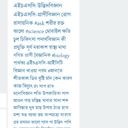
এইচএসসি-উদ্ভিদবিজ্ঞান
এইচএসসি-প্রাণীবিজ্ঞান
রোগ
রাসায়নিক
#ask
শরীর
রক্ত
আলো
#science
মোবাইল
ক্ষতি
চুল
চিকিৎসা
পদার্থবিজ্ঞান
কী
প্রযুক্তি
সূর্য
মহাকাশ
স্বাস্থ্য
মাথা
গণিত
প্রাণী
বৈজ্ঞানিক
#biology
পার্থক্য
এইচএসসি-আইসিটি
বিজ্ঞান
খাওয়া
গরম
#জানতে
শীতকাল
ডিম
বৃষ্টি
চাঁদ
কেন
কারণ
কাজ
বিদ্যুৎ
রং
সাপ
রাত
মনোবিজ্ঞান
শক্তি
উপকারিতা
লাল
আগুন
গাছ
মস্তিষ্ক
খাবার
সাদা
শব্দ
আবিষ্কার
দুধ
মাছ
উপায়
ঠাণ্ডা
হাত
মশা
স্বপ্ন
ব্যাথা
ভয়
তাপমাত্রা
বাতাস
গ্রহ
রসায়ন
কালো
গ্যাস
পা
উদ্ভিদ
পাখি