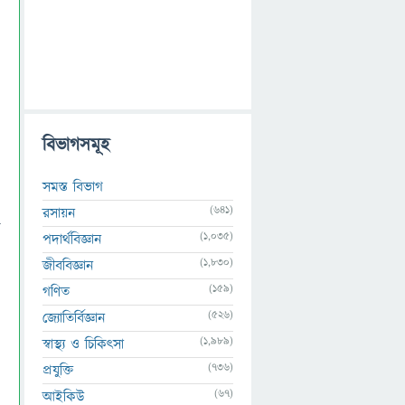
বিভাগসমূহ
সমস্ত বিভাগ
(641)
রসায়ন
ে
(1,035)
পদার্থবিজ্ঞান
(1,830)
জীববিজ্ঞান
(159)
গণিত
(526)
জ্যোতির্বিজ্ঞান
(1,989)
স্বাস্থ্য ও চিকিৎসা
(736)
প্রযুক্তি
(67)
আইকিউ