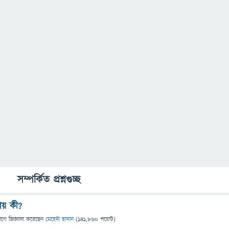
সম্পর্কিত প্রশ্নগুচ্ছ
য় কী?
াগে
জিজ্ঞাসা
করেছেন
মেহেদী হাসান
(
141,860
পয়েন্ট)