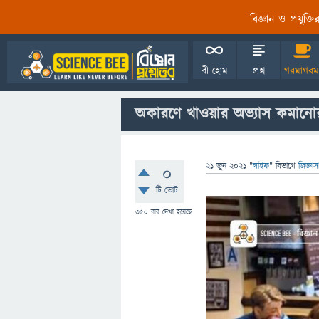
বিজ্ঞান ও প্রযুক্
বী হোম
প্রশ্ন
গরমাগরম
অকারণে খাওয়ার অভ্যাস কমানো
21 জুন 2021
"
লাইফ
" বিভাগে
জিজ্ঞা
0
টি ভোট
350
বার দেখা হয়েছে