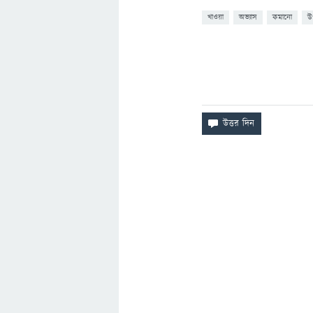
খাওয়া
অভ্যাস
কমানো
উ