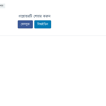
পায়
প্রশ্নোত্তরটি শেয়ার করুন
ফেসবুক
লিঙ্কইডিন