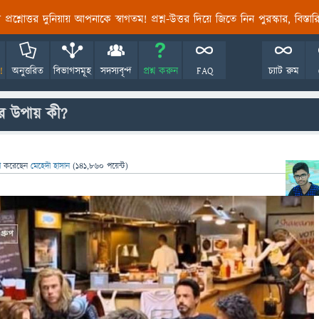
তির প্রশ্নোত্তর দুনিয়ায় আপনাকে স্বাগতম! প্রশ্ন-উত্তর দিয়ে জিতে নিন পুরস্কার, বিস্ত
!
অনুত্তরিত
বিভাগসমূহ
সদস্যবৃন্দ
প্রশ্ন করুন
FAQ
চ্যাট রুম
র উপায় কী?
সা
করেছেন
মেহেদী হাসান
(
141,860
পয়েন্ট)