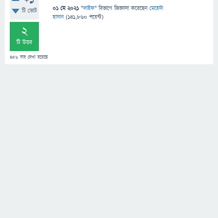
+1
01 মে 2021
"
লাইফ
" বিভাগে
জিজ্ঞাসা
করেছেন
মেহেদী
টি ভোট
হাসান
(
141,860
পয়েন্ট)
2
টি উত্তর
456
বার দেখা হয়েছে