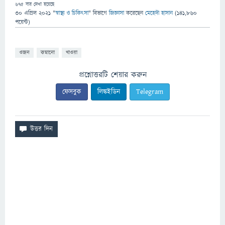
675
বার দেখা হয়েছে
30 এপ্রিল 2021
"
স্বাস্থ্য ও চিকিৎসা
" বিভাগে
জিজ্ঞাসা
করেছেন
মেহেদী হাসান
(
141,860
পয়েন্ট)
ওজন
কমানো
খাওয়া
প্রশ্নোত্তরটি শেয়ার করুন
ফেসবুক
লিঙ্কইডিন
Telegram