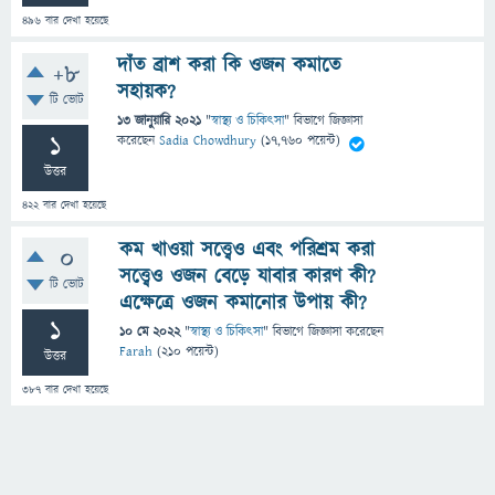
496
বার দেখা হয়েছে
দাঁত ব্রাশ করা কি ওজন কমাতে
+8
সহায়ক?
টি ভোট
13 জানুয়ারি 2021
"
স্বাস্থ্য ও চিকিৎসা
" বিভাগে
জিজ্ঞাসা
1
করেছেন
Sadia Chowdhury
(
17,760
পয়েন্ট)
উত্তর
422
বার দেখা হয়েছে
কম খাওয়া সত্ত্বেও এবং পরিশ্রম করা
0
সত্ত্বেও ওজন বেড়ে যাবার কারণ কী?
টি ভোট
এক্ষেত্রে ওজন কমানোর উপায় কী?
1
10 মে 2022
"
স্বাস্থ্য ও চিকিৎসা
" বিভাগে
জিজ্ঞাসা
করেছেন
Farah
(
210
পয়েন্ট)
উত্তর
387
বার দেখা হয়েছে