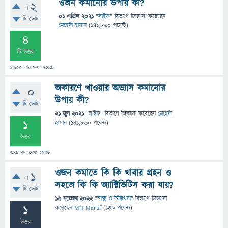
ওজন কমানোর উপায় কী?
+2
01 এপ্রিল 2021
"
লাইফ
" বিভাগে
জিজ্ঞাসা
করেছেন
টি ভোট
মেহেদী হাসান
(
141,860
পয়েন্ট)
4
টি উত্তর
1,955
বার দেখা হয়েছে
অকারণে খাওয়ার অভ্যাস কমানোর
0
উপায় কী?
টি ভোট
21 জুন 2021
"
লাইফ
" বিভাগে
জিজ্ঞাসা
করেছেন
মেহেদী
1
হাসান
(
141,860
পয়েন্ট)
উত্তর
349
বার দেখা হয়েছে
ওজন কমাতে কি কি খাবার গ্রহন ও
+1
সহজে কি কি অ্যাক্টিভিটিস করা যায়?
টি ভোট
16 নভেম্বর 2022
"
স্বাস্থ্য ও চিকিৎসা
" বিভাগে
জিজ্ঞাসা
1
করেছেন
MH Maruf
(
130
পয়েন্ট)
উত্তর