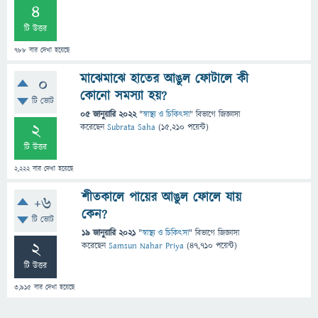
4
টি উত্তর
788
বার দেখা হয়েছে
মাঝেমাঝে হাতের আঙুল ফোটালে কী
0
কোনো সমস্যা হয়?
টি ভোট
05 জানুয়ারি 2022
"
স্বাস্থ্য ও চিকিৎসা
" বিভাগে
জিজ্ঞাসা
2
করেছেন
Subrata Saha
(
15,210
পয়েন্ট)
টি উত্তর
2,222
বার দেখা হয়েছে
শীতকালে পায়ের আঙুল ফোলে যায়
+6
কেন?
টি ভোট
19 জানুয়ারি 2021
"
স্বাস্থ্য ও চিকিৎসা
" বিভাগে
জিজ্ঞাসা
2
করেছেন
Samsun Nahar Priya
(
47,710
পয়েন্ট)
টি উত্তর
3,915
বার দেখা হয়েছে