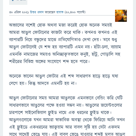
30 এপ্রিল 2021
উত্তর প্রদান
করেছেন
হায়াত
(
20,400
পয়েন্ট)
অভ্যাসের বশেই হোক অথবা মজা করেই হোক অনেক সময়ই
আমরা আঙুল ফোটানোর কাজটা করে থাকি। কখনও কখনও এই
ব্যাপারটি নিয়ে বন্ধুদের মাঝে প্রতিযোগিতাও দেখা দেয়। তবে শুধু
আঙুল ফোটালেই যে শব্দ হয় ব্যাপারটি এমন নয়। হাঁটা-চলা, ব্যায়াম
এমনকি নামাজের সময়ও অনিচ্ছাকৃতভাবে কনুই, হাঁটু, গোড়ালি সহ
শরীরের বিভিন্ন অঙ্গের সংযোগে শব্দ হতে পারে।
অনেকে ভাবেন আঙুল ফোটার এই শব্দ সাধারণত হাড়ে হাড়ে ঘষা
লেগে হয়। কিন্তু আদতে এমনটি হয় না।
আঙুল ফোটানোর সময় আমরা আঙুলকে এমনভাবে বেন্ডিং করি যেটি
সাধারণভাবে আঙুলের পক্ষে হওয়া সম্ভব নয়। আঙুলের জয়েন্টগুলোর
চারপাশে সাইনোভিয়াল ফ্লুইড নামে এক ধরনের ফ্লুইড থাকে।
আঙুলগুলোকে যখন আমরা স্বাভাবিক অবস্থা থেকে ফিরিয়ে আনি তখন
এই ফ্লুইডে একধরনের ভ্যাকুয়াম আর বাবল সৃষ্টি হয় যেটা একদম
সাথে সাথেই ভেঙে যায়। এই বাবল ভেঙে যাওয়ার শব্দই মূলত আঙুল