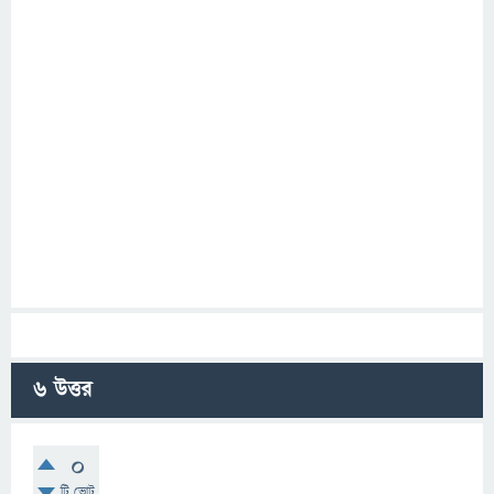
6
উত্তর
0
টি ভোট