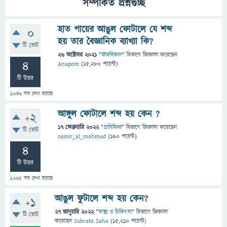
সম্পর্কিত প্রশ্নগুচ্ছ
হাত পায়ের আঙুল ফোটালে যে শব্দ
0
হয় তার বৈজ্ঞানিক ব্যাখ্যা কি?
টি ভোট
26 অক্টোবর 2021
"
জীববিজ্ঞান
" বিভাগে
জিজ্ঞাসা
করেছেন
4
Anupom
(
15,280
পয়েন্ট)
টি উত্তর
1,046
বার দেখা হয়েছে
আঙ্গুল ফোটালে শব্দ হয় কেন ?
+2
17 ফেব্রুয়ারি 2022
"
প্রাণিবিদ্যা
" বিভাগে
জিজ্ঞাসা
করেছেন
টি ভোট
samir_al_mahmud
(
190
পয়েন্ট)
4
টি উত্তর
1,265
বার দেখা হয়েছে
আঙুল ফুটালে শব্দ হয় কেন?
+1
27 জানুয়ারি 2022
"
স্বাস্থ্য ও চিকিৎসা
" বিভাগে
জিজ্ঞাসা
টি ভোট
করেছেন
Subrata Saha
(
15,210
পয়েন্ট)