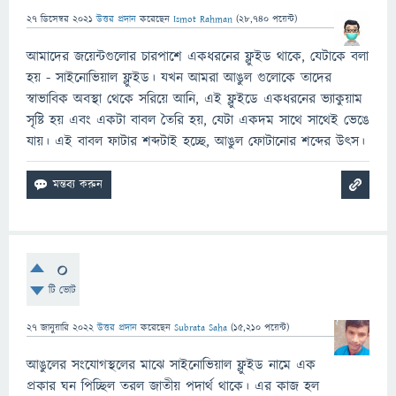
27 ডিসেম্বর 2021
উত্তর প্রদান
করেছেন
Ismot Rahman
(
28,740
পয়েন্ট)
আমাদের জয়েন্টগুলোর চারপাশে একধরনের ফ্লুইড থাকে, যেটাকে বলা
হয় - সাইনোভিয়াল ফ্লুইড। যখন আমরা আঙুল গুলোকে তাদের
স্বাভাবিক অবস্থা থেকে সরিয়ে আনি, এই ফ্লুইডে একধরনের ভ্যাকুয়াম
সৃষ্টি হয় এবং একটা বাবল তৈরি হয়, যেটা একদম সাথে সাথেই ভেঙে
যায়। এই বাবল ফাটার শব্দটাই হচ্ছে, আঙুল ফোটানোর শব্দের উৎস।
0
টি ভোট
27 জানুয়ারি 2022
উত্তর প্রদান
করেছেন
Subrata Saha
(
15,210
পয়েন্ট)
আঙুলের সংযোগস্থলের মাঝে সাইনোভিয়াল ফ্লুইড নামে এক
প্রকার ঘন পিচ্ছিল তরল জাতীয় পদার্থ থাকে। এর কাজ হল