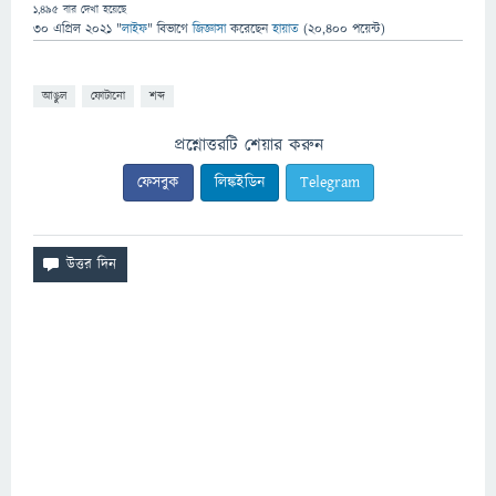
1,495
বার দেখা হয়েছে
30 এপ্রিল 2021
"
লাইফ
" বিভাগে
জিজ্ঞাসা
করেছেন
হায়াত
(
20,400
পয়েন্ট)
আঙুল
ফোটানো
শব্দ
প্রশ্নোত্তরটি শেয়ার করুন
ফেসবুক
লিঙ্কইডিন
Telegram