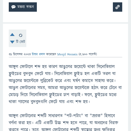
0
টি ভোট
31 ডিসেম্বর 2023
উত্তর প্রদান
করেছেন
Monjil Hossain
(
5,600
পয়েন্ট)
আঙ্গুল ফোটালে শব্দ হয় কারণ আঙুলের জয়েন্টে থাকা সিনোভিয়াল
ফ্লুইডের বুদবুদ ফেটে যায়। সিনোভিয়াল ফ্লুইড হল একটি তরল যা
আঙুলের জয়েন্টকে লুব্রিকেট করে এবং ঘর্ষণ কমাতে সাহায্য করে।
আঙুল ফোটানোর সময়, আমরা আঙুলের জয়েন্টকে হঠাৎ করে টেনে বা
মোচড় দিয়ে সিনোভিয়াল ফ্লুইডের চাপ বাড়াই। ফলে, ফ্লুইডের মধ্যে
থাকা গ্যাসের বুদবুদগুলি ফেটে যায় এবং শব্দ হয়।
আঙ্গুল ফোটানোর শব্দটি সাধারণত "পট-পটাং" বা "ক্র্যাক" হিসাবে
বর্ণনা করা হয়। এটি একটি উচ্চ শব্দ হতে পারে, যা অন্যদের বিরক্ত
করতে পারে। তবে, আঙ্গুল ফোটানোর শব্দটি স্বাস্থ্যের জন্য ক্ষতিকর