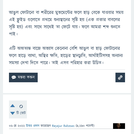
আঙুল ফোটানো বা শরীরের মুভমেন্টের ফলে হাড় বেকে যাওয়ার সময়
এই ফ্লুইড গুলোতে প্রথমে শুন্যস্থানের সৃষ্টি হয় (এক প্রকার বাবলের
সৃষ্টি হয়) এবং সাথে সাথেই তা ফেটে যায়। ফলে আমরা শব্দ শুনতে
পাই।
এটি অঅত্যন্ত বাজে অভ্যাস কেনোনা বেশি আঙুল বা হাড় ফোটানোর
ফলে হাড়ে ব্যাথা, অস্থির ক্ষতি, হাড়ের স্থানচ্যুতি, আর্থাইটিসসহ অন্যান্য
সমস্যা দেখা দিতে পারে। তাই এসব পরিহার করা উচিত।
0
টি ভোট
06 মে 2022
উত্তর প্রদান
করেছেন
Reyajur Rahman
(
9,290
পয়েন্ট)