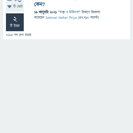
+6
কেন?
টি ভোট
19 জানুয়ারি 2021
"
স্বাস্থ্য ও চিকিৎসা
" বিভাগে
জিজ্ঞাসা
2
করেছেন
Samsun Nahar Priya
(
47,710
পয়েন্ট)
টি উত্তর
3,915
বার দেখা হয়েছে