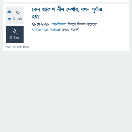
কেন আকাশ নীল দেখায়, যখন সূর্যাস্ত
0
হয়?
টি ভোট
26 মে 2023
"
পদার্থবিজ্ঞান
" বিভাগে
জিজ্ঞাসা
করেছেন
2
Mubashwir Mahadi
(
500
পয়েন্ট)
টি উত্তর
485
বার দেখা হয়েছে