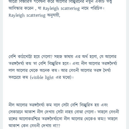
আরো বিস্তারিত গবেষনা করে আলোর বিচ্ছুরনের নতুন একটি তত্ত্ব
আবিস্কার করেন , যা Rayleigh scattering নামে পরিচিত।
Rayleigh scattering অনুযায়ী,
বেশি কাঠখোট্টা হয়ে গেলো? সহজ ভাষায় এর অর্থ হলো, যে আলোর
তরঙ্গদৈর্ঘ্য কম তা বেশি বিচ্ছুরিত হবে। এবং নীল আলোর তরঙ্গদৈর্ঘ্য
লাল আলোর থেকে অনেক কম। আর বেগুনী আলোর তরঙ্গ দৈর্ঘ্য
সবচেয়ে কম (visible light এর মধ্যে)।
নীল আলোর তরঙ্গদৈর্ঘ্য কম বলে সেটা বেশি বিচ্ছুরিত হয় এবং
সেকারনে আকাশ নীল দেখায় সেটা নাহয় বোঝা গেলো। তাহলে বেগুনী
রঙ্গের আলোকরশ্মির তরঙ্গদৈর্ঘ্যতো নীল আলোর থেকেও কম!! তাহলে
আকাশ কেন বেগুনী দেখায় না??