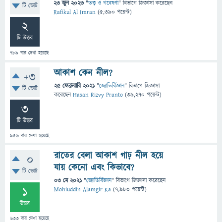
23 জুন 2023
"
তত্ত্ব ও গবেষণা
" বিভাগে
জিজ্ঞাসা
করেছেন
টি ভোট
Rafikul Al Imran
(
5,390
পয়েন্ট)
2
টি উত্তর
789
বার দেখা হয়েছে
আকাশ কেন নীল?
+3
25 ফেব্রুয়ারি 2021
"
জ্যোতির্বিজ্ঞান
" বিভাগে
জিজ্ঞাসা
টি ভোট
করেছেন
Hasan Rizvy Pranto
(
39,270
পয়েন্ট)
3
টি উত্তর
956
বার দেখা হয়েছে
রাতের বেলা আকাশ গাঢ় নীল হয়ে
0
যায় কেনো এবং কিভাবে?
টি ভোট
03 মে 2021
"
জ্যোতির্বিজ্ঞান
" বিভাগে
জিজ্ঞাসা
করেছেন
1
Mohiuddin Alamgir Ka
(
7,980
পয়েন্ট)
উত্তর
633
বার দেখা হয়েছে