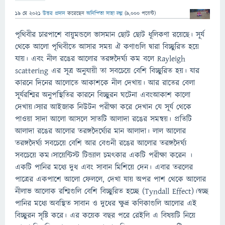
19 মে 2021
উত্তর প্রদান
করেছেন
অনিন্দিতা সাহা লগ্ন
(
9,000
পয়েন্ট)
পৃথিবীর চারপাশে বায়ুমন্ডলে ভাসমান ছোট ছোট ধূলিকণা রয়েছে। সূর্য
থেকে আলো পৃথিবীতে আসার সময় ঐ কণাগুলি দ্বারা বিচ্ছুরিত হয়ে
যায়। এবং নীল রঙের আলোর তরঙ্গদৈর্ঘ্য কম বলে Rayleigh
scattering এর সূত্র অনুযায়ী তা সবচেয়ে বেশি বিচ্ছুরিত হয়। যার
কারনে দিনের আলোতে আকাশকে নীল দেখায়। আর রাতের বেলা
সূর্যরশ্মির অনুপস্থিতির কারনে বিচ্ছুরন ঘটেনা এবংআকাশ কালো
দেখায়।স্যার আইজাক নিউটন পরীক্ষা করে দেখান যে সূর্য থেকে
পাওয়া সাদা আলো আসলে সাতটি আলাদা রঙের সমন্বয়। প্রতিটি
আলাদা রঙের আলোর তরঙ্গদৈর্ঘ্যের মান আলাদা। লাল আলোর
তরঙ্গদৈর্ঘ্য সবচেয়ে বেশি আর বেগুনী রঙের আলোর তরঙ্গদৈর্ঘ্য
সবচেয়ে কম।সায়েন্টিস্ট টিন্ড্যাল চমৎকার একটি পরীক্ষা করেন ।
একটি পানির মধ্যে দুধ এবং সাবান মিশিয়ে দেন। এবার তরলের
পাত্রের একপাশে আলো ফেললে, দেখা যায় অপর পাশ থেকে আলোর
নীলাভ আলোক রশ্মিগুলি বেশি বিচ্ছুরিত হচ্ছে (Tyndall Effect)।স্বচ্ছ
পানির মধ্যে অবস্থিত সাবান ও দুধের ক্ষুদ্র কণিকাগুলি আলোর এই
বিচ্ছুরন সৃষ্টি করে। এর কয়েক বছর পরে রেইলি এ বিষয়টি নিয়ে