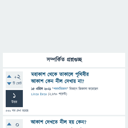
সম্পর্কিত প্রশ্নগুচ্ছ
মহাকাশ থেকে তাকালে পৃথিবীর
+2
আকাশ কেন নীল দেখায় না?
টি ভোট
15 এপ্রিল 2021
"
পদার্থবিজ্ঞান
" বিভাগে
জিজ্ঞাসা
করেছেন
1
Linza Reza
(
2,670
পয়েন্ট)
উত্তর
536
বার দেখা হয়েছে
আকাশ দেখতে নীল হয় কেন?
0