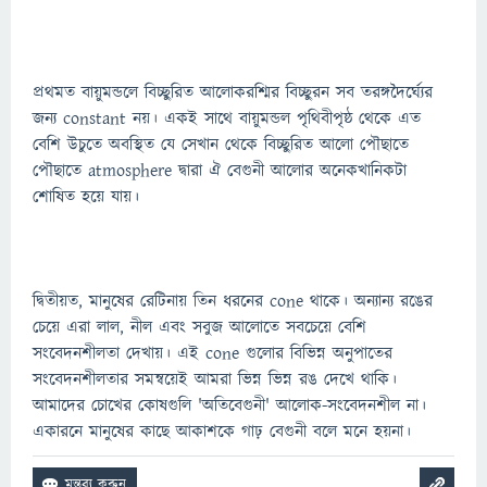
প্রথমত বায়ুমন্ডলে বিচ্ছুরিত আলোকরশ্মির বিচ্ছুরন সব তরঙ্গদৈর্ঘ্যের
জন্য constant নয়। একই সাথে বায়ুমন্ডল পৃথিবীপৃষ্ঠ থেকে এত
বেশি উচুতে অবস্থিত যে সেখান থেকে বিচ্ছুরিত আলো পৌছাতে
পৌছাতে atmosphere দ্বারা ঐ বেগুনী আলোর অনেকখানিকটা
শোষিত হয়ে যায়।
দ্বিতীয়ত, মানুষের রেটিনায় তিন ধরনের cone থাকে। অন্যান্য রঙের
চেয়ে এরা লাল, নীল এবং সবুজ আলোতে সবচেয়ে বেশি
সংবেদনশীলতা দেখায়। এই cone গুলোর বিভিন্ন অনুপাতের
সংবেদনশীলতার সমন্বয়েই আমরা ভিন্ন ভিন্ন রঙ দেখে থাকি।
আমাদের চোখের কোষগুলি 'অতিবেগুনী' আলোক-সংবেদনশীল না।
একারনে মানুষের কাছে আকাশকে গাঢ় বেগুনী বলে মনে হয়না।