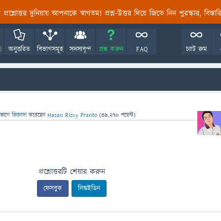
তির প্রশ্নোত্তর দুনিয়ায় আপনাকে স্বাগতম! প্রশ্ন-উত্তর দিয়ে জিতে নিন পুরস্কার, বিস্ত
!
অনুত্তরিত
বিভাগসমূহ
সদস্যবৃন্দ
প্রশ্ন করুন
FAQ
চ্যাট রুম
িভাগে
জিজ্ঞাসা
করেছেন
Hasan Rizvy Pranto
(
39,270
পয়েন্ট)
প্রশ্নোত্তরটি শেয়ার করুন
ফেসবুক
লিঙ্কইডিন