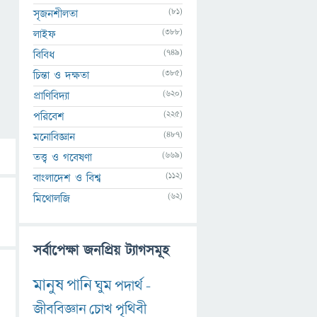
(81)
সৃজনশীলতা
(388)
লাইফ
(749)
বিবিধ
(385)
চিন্তা ও দক্ষতা
(620)
প্রাণিবিদ্যা
(225)
পরিবেশ
(487)
মনোবিজ্ঞান
(669)
তত্ত্ব ও গবেষণা
(112)
বাংলাদেশ ও বিশ্ব
(62)
মিথোলজি
সর্বাপেক্ষা জনপ্রিয় ট্যাগসমূহ
মানুষ
পানি
ঘুম
পদার্থ
-
জীববিজ্ঞান
চোখ
পৃথিবী