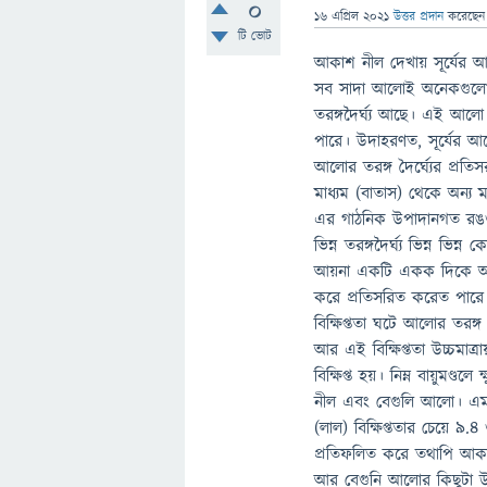
0
16 এপ্রিল 2021
উত্তর প্রদান
করেছে
টি ভোট
আকাশ নীল দেখায় সূর্যের আলো
সব সাদা আলোই অনেকগুলো ভ
তরঙ্গদৈর্ঘ্য আছে। এই আলো
পারে। উদাহরণত, সূর্যের আল
আলোর তরঙ্গ দৈর্ঘ্যের প্
মাধ্যম (বাতাস) থেকে অন্য 
এর গাঠনিক উপাদানগত রঙগু
ভিন্ন তরঙ্গদৈর্ঘ্য ভিন্ন ভ
আয়না একটি একক দিকে আলোর 
করে প্রতিসরিত করেত পার
বিক্ষিপ্ততা ঘটে আলোর তরঙ্
আর এই বিক্ষিপ্ততা উচ্চমাত্র
বিক্ষিপ্ত হয়। নিম্ন বায়ুমণ্ডল
নীল এবং বেগুলি আলো। এমন
(লাল) বিক্ষিপ্ততার চেয়ে ৯.৪
প্রতিফলিত করে তথাপি আক
আর বেগুনি আলোর কিছুটা উচ্চ