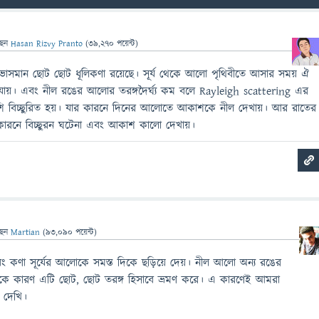
ছেন
Hasan Rizvy Pranto
(
39,270
পয়েন্ট)
লে ভাসমান ছোট ছোট ধূলিকণা রয়েছে। সূর্য থেকে আলো পৃথিবীতে আসার সময় ঐ
হয়ে যায়। এবং নীল রঙের আলোর তরঙ্গদৈর্ঘ্য কম বলে Rayleigh scattering এর
 বেশি বিচ্ছুরিত হয়। যার কারনে দিনের আলোতে আকাশকে নীল দেখায়। আর রাতের
তির কারনে বিচ্ছুরন ঘটেনা এবং আকাশ কালো দেখায়।
ছেন
Martian
(
93,090
পয়েন্ট)
 এবং কণা সূর্যের আলোকে সমস্ত দিকে ছড়িয়ে দেয়। নীল আলো অন্য রঙের
ে থাকে কারণ এটি ছোট, ছোট তরঙ্গ হিসাবে ভ্রমণ করে। এ কারণেই আমরা
 দেখি।