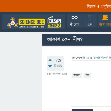
বিজ্ঞান ও প্রযুক্
বী হোম
প্রশ্ন
গরমাগরম
আকাশ কেন নীল?
25 ফেব্রুয়ারি 2021
"
জ্যোতির্বিজ্ঞান
" ব
+3
টি ভোট
956
বার দেখা হয়েছে
আকাশ
নীল