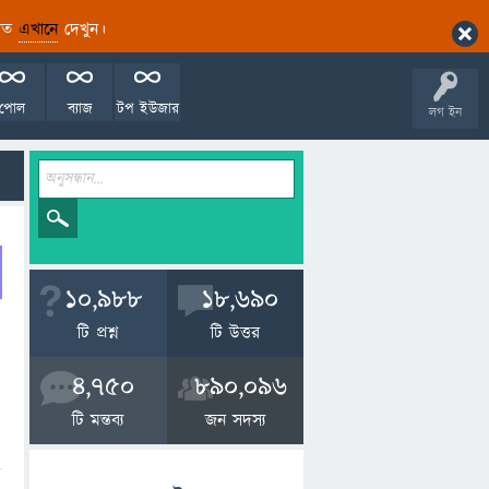
ারিত
এখানে
দেখুন।
পোল
ব্যাজ
টপ ইউজার
লগ ইন
10,988
18,690
টি প্রশ্ন
টি উত্তর
4,750
890,096
টি মন্তব্য
জন সদস্য