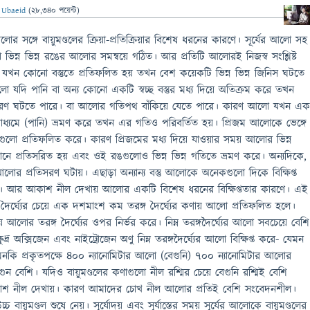
ন
Ubaeid
(
28,340
পয়েন্ট)
র সঙ্গে বায়ুমণ্ডলের ক্রিয়া-প্রতিক্রিয়ার বিশেষ ধরনের কারণে। সূর্যের আলো সহ
িন্ন ভিন্ন রঙের আলোর সমন্বয়ে গঠিত। আর প্রতিটি আলোরই নিজস্ব সংশ্লিষ্ট
 যখন কোনো বস্তুতে প্রতিফলিত হয় তখন বেশ কয়েকটি ভিন্ন ভিন্ন জিনিস ঘটতে
ো যদি পানি বা অন্য কোনো একটি স্বচ্ছ বস্তুর মধ্য দিয়ে অতিক্রম করে তখন
রতিসরণ ঘটতে পারে। বা আলোর গতিপথ বাঁকিয়ে যেতে পারে। কারণ আলো যখন এ
মাধ্যমে (পানি) ভ্রমণ করে তখন এর গতিও পরিবর্তিত হয়। প্রিজম আলোকে ভেঙ্গে
লো প্রতিফলিত করে। কারণ প্রিজমের মধ্য দিয়ে যাওয়ার সময় আলোর ভিন্ন
িন্ন কোনে প্রতিসরিত হয় এবং ওই রঙগুলোও ভিন্ন ভিন্ন গতিতে ভ্রমণ করে। অন্যদিকে,
প্রতিসরণ ঘটায়। এছাড়া অন্যান্য বস্তু আলোকে অনেকগুলো দিকে বিক্ষিপ্ত
ে। আর আকাশ নীল দেখায় আলোর একটি বিশেষ ধরনের বিক্ষিপ্ততার কারণে। এই
গ দৈর্ঘ্যের চেয়ে এক দশমাংশ কম তরঙ্গ দৈর্ঘ্যের কণায় আলো প্রতিফলিত হলে।
ায় আলোর তরঙ্গ দৈর্ঘ্যের ওপর নির্ভর করে। নিম্ন তরঙ্গদৈর্ঘ্যের আলো সবচেয়ে বেশি
ে ক্ষুদ্র অক্সিজেন এবং নাইট্রোজেন অণু নিম্ন তরঙ্গদৈর্ঘ্যের আলো বিক্ষিপ্ত করে- যেমন
কি প্রকৃতপক্ষে ৪০০ ন্যানোমিটার আলো (বেগুনি) ৭০০ ন্যানোমিটার আলোর
 গুন বেশি। যদিও বায়ুমণ্ডলের কণাগুলো নীল রশ্মির চেয়ে বেগুনি রশ্মিই বেশি
াশ নীল দেখায়। কারণ আমাদের চোখ নীল আলোর প্রতিই বেশি সংবেদনশীল।
 বায়ুমণ্ডল শুষে নেয়। সূর্যোদয় এবং সূর্যাস্তের সময় সূর্যের আলোকে বায়ুমণ্ডলের