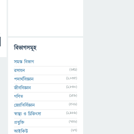
বিভাগসমূহ
সমস্ত বিভাগ
(641)
রসায়ন
(1,035)
পদার্থবিজ্ঞান
(1,830)
জীববিজ্ঞান
(159)
গণিত
(526)
জ্যোতির্বিজ্ঞান
(1,989)
স্বাস্থ্য ও চিকিৎসা
(736)
প্রযুক্তি
(67)
আইকিউ