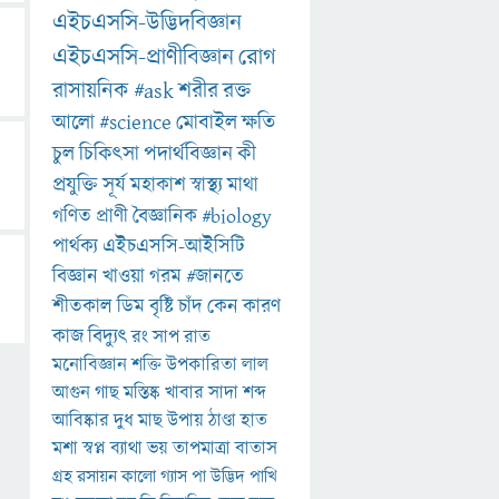
এইচএসসি-উদ্ভিদবিজ্ঞান
এইচএসসি-প্রাণীবিজ্ঞান
রোগ
রাসায়নিক
#ask
শরীর
রক্ত
আলো
#science
মোবাইল
ক্ষতি
চুল
চিকিৎসা
পদার্থবিজ্ঞান
কী
প্রযুক্তি
সূর্য
মহাকাশ
স্বাস্থ্য
মাথা
গণিত
প্রাণী
বৈজ্ঞানিক
#biology
পার্থক্য
এইচএসসি-আইসিটি
বিজ্ঞান
খাওয়া
গরম
#জানতে
শীতকাল
ডিম
বৃষ্টি
চাঁদ
কেন
কারণ
কাজ
বিদ্যুৎ
রং
সাপ
রাত
মনোবিজ্ঞান
শক্তি
উপকারিতা
লাল
আগুন
গাছ
মস্তিষ্ক
খাবার
সাদা
শব্দ
আবিষ্কার
দুধ
মাছ
উপায়
ঠাণ্ডা
হাত
মশা
স্বপ্ন
ব্যাথা
ভয়
তাপমাত্রা
বাতাস
গ্রহ
রসায়ন
কালো
গ্যাস
পা
উদ্ভিদ
পাখি