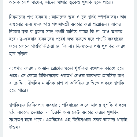
অনেক বেশি ঘামেন, তাঁদের মাথার ত্বকেও খুশকি হতে পারে।
নিম্নমানের পণ্য ব্যবহার : আমাদের ত্বক ও চুল খুবই স্পর্শকাতর। তাই
এগুলোর জন্য মানসম্পন্ন পণ্যসামগ্রী ব্যবহার করা প্রয়োজন। আবার
নিজের ত্বক বা চুলের সঙ্গে পণ্যটি মানিয়ে যাচ্ছে কি না, তাও ভাবতে
হবে। দু-একবার ব্যবহারের পরেই লক্ষ করতে হবে পণ্যটি ব্যবহারের
ফলে কোনো পার্শ্বপ্রতিক্রিয়া হয় কি না। নিম্নমানের পণ্য খুশকির কারণ
হয়ে দাঁড়ায়।
বংশগত কারণ : অন্যান্য রোগের মতো খুশকিও বংশগত কারণে হতে
পারে। সে ক্ষেত্রে চিকিৎসকের পরামর্শ নেওয়া আবশ্যক।মানসিক চাপ
বা ক্লান্তি : দীর্ঘদিন মানসিক চাপ বা অতিরিক্ত ক্লান্তিতে থাকলে খুশকি
হতে পারে।
খুশকিযুক্ত জিনিসপত্র ব্যবহার : পরিবারের কারো মাথায় খুশকি থাকলে
তাঁর ব্যবহৃত তোয়ালে বা চিরুনি অন্য কেউ ব্যবহার করলে খুশকির
সংক্রমণ হতে পারে। এমনিতেও এই জিনিসগুলো সবার আলাদা থাকাই
উত্তম।