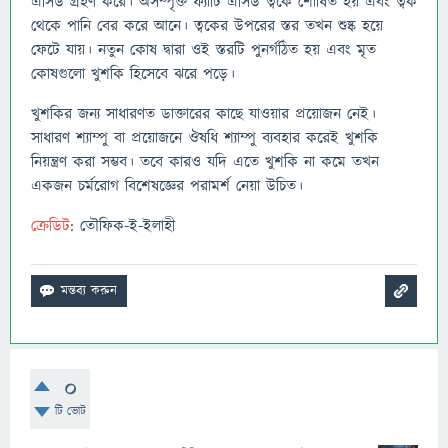
এসিড গ্রহণ করে। অসম্পৃক্ত ফ্যাটি এসিড ত্বকে শোষিত হয় এবং ত্বক
থেকে পানি বের করে আনে। ত্বকের উপরের স্তর তখন শুষ্ক হয়ে
ফেটে যায়। নতুন কোষ দ্বারা ওই স্তরটি পুনর্গঠিত হয় এবং মৃত
কোষগুলো খুশকি হিসেবে ঝরে পড়ে।
খুশকির জন্য সাধারণত ডাক্তারের কাছে যাওয়ার প্রয়োজন নেই।
সাধারণ শ্যাম্পু বা প্রয়োজনে ঔষধি শ্যাম্পু ব্যবহার করেই খুশকি
নিয়ন্ত্রণ করা সম্ভব। তবে কারও যদি এতে খুশকি না কমে তখন
একজন চর্মরোগ বিশেষজ্ঞের পরামর্শ নেয়া উচিত।
ক্রেডিট
: তৌফিক-ই-ইলাহী
0
টি ভোট