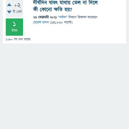
দীর্ঘদিন যাবৎ মাথায় তেল না দিলে
+2
কী কোনো ক্ষতি হয়?
টি ভোট
26 ফেব্রুয়ারি 2021
"
লাইফ
" বিভাগে
জিজ্ঞাসা
করেছেন
1
মেহেদী হাসান
(
141,860
পয়েন্ট)
উত্তর
1,690
বার দেখা হয়েছে