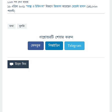
1,647
বার দেখা হয়েছে
16 এপ্রিল 2021
"
স্বাস্থ্য ও চিকিৎসা
" বিভাগে
জিজ্ঞাসা
করেছেন
মেহেদী হাসান
(
141,860
পয়েন্ট)
মাথা
খুশকি
প্রশ্নোত্তরটি শেয়ার করুন
ফেসবুক
লিঙ্কইডিন
Telegram