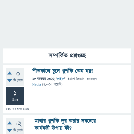
সম্পর্কিত প্রশ্নগুচ্ছ
শীতকালে চুলে খুশকি কেন হয়?
0
15 নভেম্বর 2022
"
লাইফ
" বিভাগে
জিজ্ঞাসা
করেছেন
টি ভোট
Nadia
(
4,030
পয়েন্ট)
1
উত্তর
828
বার দেখা হয়েছে
মাথার খুশকি দূর করার সবচেয়ে
+2
কার্যকরী উপায় কী?
টি ভোট