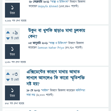
28 ফেব্রুয়ারি 2021
"
স্বাস্থ্য ও চিকিৎসা
" বিভাগে
জিজ্ঞাসা
1
করেছেন
Hojayfa Ahmed
(
135,490
পয়েন্ট)
উত্তর
3,239
বার দেখা হয়েছে
উকুন বা খুশকি ছাড়াও মাথা চুলকায়
+9
কেন?
টি ভোট
05 জানুয়ারি 2021
"
স্বাস্থ্য ও চিকিৎসা
" বিভাগে
জিজ্ঞাসা
1
করেছেন
Samsun Nahar Priya
(
47,710
পয়েন্ট)
উত্তর
1,840
বার দেখা হয়েছে
এক্সিডেন্টের কারণে মাথায় আঘাত
+3
লাগলে আসলেও কি কারো স্মৃতিশক্তি
টি ভোট
নষ্ট হয়?
1
18 মে 2021
"
লাইফ
" বিভাগে
জিজ্ঞাসা
করেছেন
অনিন্দিতা
সাহা লগ্ন
(
9,000
পয়েন্ট)
উত্তর
475
বার দেখা হয়েছে