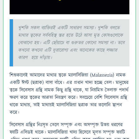
খুশকি সকল ব্যাক্তিরই একটি সাধারণ সমস্যা। খুশকি বলতে
মাথার ত্বকের সর্ববহিস্থ স্তর হতে উঠে আসা মৃত কোষগুলোকে
বোঝানো হয়। এটি ছোঁয়াচে বা গুরুতর কোনো সমস্যা না। তবে
কখনো কখনো এটি দুরারোগ্য এবং অনেকের কাছে লজ্জার
কারণ হয়ে দাঁড়ায়।
শিশুকালেই আমাদের মাথার ত্বকে ম্যালাসিজিয়া (Malassezia) নামক
একটি ঈস্ট (ছত্রাক) বাসা বাঁধে। এর প্রধান খাদ্য হচ্ছে তেল। মানুষের
ত্বকে সিবেসাস গ্রন্থি নামক কিছু গ্রন্থি থাকে, যা নিয়মিত তৈলাক্ত পদার্থ
ক্ষরণ করে ত্বকের আদ্রতা নিয়ন্ত্রণ করে। সবচেয়ে বেশি সিবেসাস গ্রন্থি
থাকে মাথায়, তাই মাথায়ই ম্যালাসিজিয়া ছত্রাক তার কলোনি স্থাপন
করে।
সিবেসাস গ্রন্থির নিঃসৃত তেলে সম্পৃক্ত এবং অসম্পৃক্ত উভয় ধরণের
ফ্যাটি এসিডই থাকে। ম্যালাসিজিয়া খাদ্য হিসেবে মূলত সম্পৃক্ত ফ্যাটি