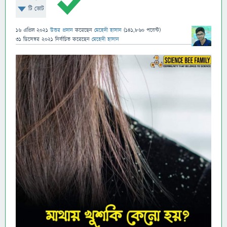
টি ভোট
16 এপ্রিল 2021
উত্তর প্রদান
করেছেন
মেহেদী হাসান
(
141,860
পয়েন্ট)
31 ডিসেম্বর 2021
নির্বাচিত
করেছেন
মেহেদী হাসান