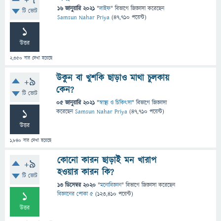
+7
16 জানুয়ারি 2021
"
লাইফ
" বিভাগে
জিজ্ঞাসা
করেছেন
টি ভোট
Samsun Nahar Priya
(
47,710
পয়েন্ট)
1
উত্তর
2,350
বার দেখা হয়েছে
উকুন বা খুশকি ছাড়াও মাথা চুলকায়
+9
কেন?
টি ভোট
05 জানুয়ারি 2021
"
স্বাস্থ্য ও চিকিৎসা
" বিভাগে
জিজ্ঞাসা
1
করেছেন
Samsun Nahar Priya
(
47,710
পয়েন্ট)
উত্তর
1,840
বার দেখা হয়েছে
কোনো কারন ছাড়াই মন খারাপ
+9
হওয়ার কারন কি?
টি ভোট
13 ডিসেম্বর 2020
"
মনোবিজ্ঞান
" বিভাগে
জিজ্ঞাসা
করেছেন
1
বিজ্ঞানের পোকা ৫
(
123,410
পয়েন্ট)
উত্তর