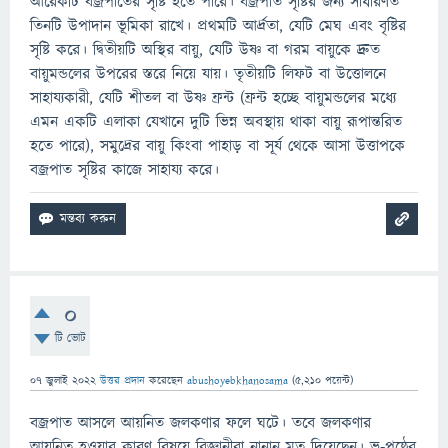
আরেকটি বজ্রপাতের সৃষ্টি হতে পারে। বজ্রপাত সৃষ্টির জন্য সাধারণত
তিনটি উপাদান ভূমিকা রাখে। প্রথমটি আর্দ্রতা, যেটি মেঘ এবং বৃষ্টির
সৃষ্টি করে। দ্বিতীয়টি অস্থির বায়ু, যেটি উষ্ণ বা গরম বায়ুকে দ্রুত
বায়ুমন্ডলের উপরের স্তরে নিয়ে যায়। তৃতীয়টি লিফট বা উত্তোলনে
সাহায্যকারী, যেটি শীতল বা উষ্ণ ফ্রন্ট (ফ্রন্ট হচ্ছে বায়ুমন্ডলের মধ্যে
এমন একটি এলাকা যেখানে দুটি ভিন্ন অবস্থায় থাকা বায়ু রূপান্তরিত
হতে পারে), সমুদ্রের বায়ু কিংবা পাহাড় বা সূর্য থেকে আসা উত্তাপকে
বজ্রপাত সৃষ্টির কাজে সাহায্য করে।
0
টি ভোট
07 জুলাই 2022
উত্তর প্রদান
করেছেন
abushoyebkhanosama
(
5,210
পয়েন্ট)
বজ্রপাত আসলে আয়নিত জলকণার ফলে ঘটে। তবে জলকণার
আয়নিত হওয়ার কারণ বিষয়ে বিজ্ঞানীরা নানান মত দিয়েছেন। ভূ-পৃষ্ঠের