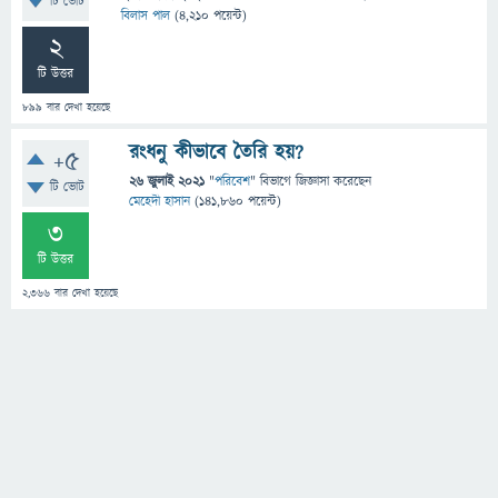
টি ভোট
বিলাস পাল
(
4,210
পয়েন্ট)
2
টি উত্তর
899
বার দেখা হয়েছে
রংধনু কীভাবে তৈরি হয়?
+5
26 জুলাই 2021
"
পরিবেশ
" বিভাগে
জিজ্ঞাসা
করেছেন
টি ভোট
মেহেদী হাসান
(
141,860
পয়েন্ট)
3
টি উত্তর
2,366
বার দেখা হয়েছে