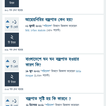
উত্তর
401
বার দেখা হয়েছে
আগ্নেয়গিরির বজ্রপাত কেন হয়?
+1
01 জুলাই 2022
"
পরিবেশ
" বিভাগে
জিজ্ঞাসা
করেছেন
টি ভোট
Md. Irfan Hakim
(
250
পয়েন্ট)
2
টি উত্তর
429
বার দেখা হয়েছে
বাংলাদেশে ঘন ঘন বজ্রপাত হওয়ার
0
কারণ কি?
টি ভোট
19 জুন 2022
"
পরিবেশ
" বিভাগে
জিজ্ঞাসা
করেছেন
Mila
2
Hoque
(
1,260
পয়েন্ট)
টি উত্তর
504
বার দেখা হয়েছে
বজ্রপাত সৃষ্টি হয় কি কারনে ?
+1
21 ডিসেম্বর 2021
"
পরিবেশ
" বিভাগে
জিজ্ঞাসা
করেছেন