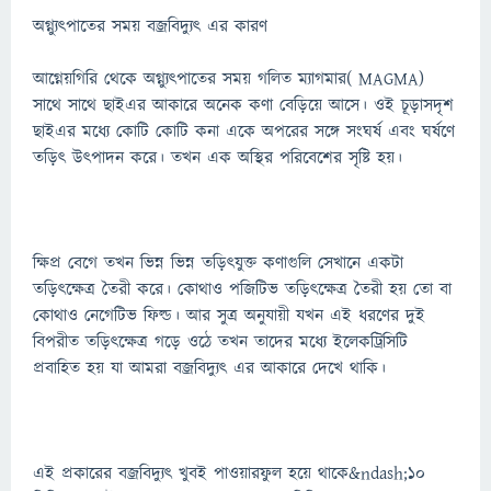
অগ্ন্যুৎপাতের সময় বজ্রবিদ্যুৎ এর কারণ
আগ্নেয়গিরি থেকে অগ্ন্যুৎপাতের সময় গলিত ম্যাগমার( MAGMA)
সাথে সাথে ছাইএর আকারে অনেক কণা বেড়িয়ে আসে। ওই চূড়াসদৃশ
ছাইএর মধ্যে কোটি কোটি কনা একে অপরের সঙ্গে সংঘর্ষ এবং ঘর্ষণে
তড়িৎ উৎপাদন করে। তখন এক অস্থির পরিবেশের সৃষ্টি হয়।
ক্ষিপ্র বেগে তখন ভিন্ন ভিন্ন তড়িৎযুক্ত কণাগুলি সেখানে একটা
তড়িৎক্ষেত্র তৈরী করে। কোথাও পজিটিভ তড়িৎক্ষেত্র তৈরী হয় তো বা
কোথাও নেগেটিভ ফিল্ড। আর সুত্র অনুযায়ী যখন এই ধরণের দুই
বিপরীত তড়িৎক্ষেত্র গড়ে ওঠে তখন তাদের মধ্যে ইলেকট্রিসিটি
প্রবাহিত হয় যা আমরা বজ্রবিদ্যুৎ এর আকারে দেখে থাকি।
এই প্রকারের বজ্রবিদ্যুৎ খুবই পাওয়ারফুল হয়ে থাকে&ndash;১০