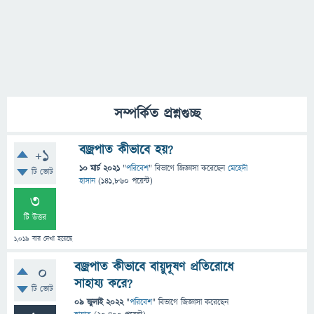
সম্পর্কিত প্রশ্নগুচ্ছ
বজ্রপাত কীভাবে হয়?
+1
10 মার্চ 2021
"
পরিবেশ
" বিভাগে
জিজ্ঞাসা
করেছেন
মেহেদী
টি ভোট
হাসান
(
141,860
পয়েন্ট)
3
টি উত্তর
1,019
বার দেখা হয়েছে
বজ্রপাত কীভাবে বায়ুদূষণ প্রতিরোধে
0
সাহায্য করে?
টি ভোট
09 জুলাই 2022
"
পরিবেশ
" বিভাগে
জিজ্ঞাসা
করেছেন