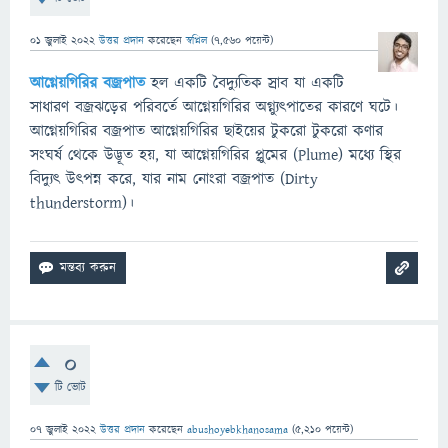
01 জুলাই 2022
উত্তর প্রদান
করেছেন
স্বপ্নিল
(
7,560
পয়েন্ট)
আগ্নেয়গিরির
বজ্রপাত
হল একটি বৈদ্যুতিক স্রাব যা একটি
সাধারণ বজ্রঝড়ের পরিবর্তে আগ্নেয়গিরির অগ্ন্যুৎপাতের কারণে ঘটে।
আগ্নেয়গিরির বজ্রপাত আগ্নেয়গিরির ছাইয়ের টুকরো টুকরো কণার
সংঘর্ষ থেকে উদ্ভূত হয়, যা আগ্নেয়গিরির প্লুমের (Plume) মধ্যে স্থির
বিদ্যুৎ উৎপন্ন করে, যার নাম নোংরা বজ্রপাত (Dirty
thunderstorm)।
0
টি ভোট
07 জুলাই 2022
উত্তর প্রদান
করেছেন
abushoyebkhanosama
(
5,210
পয়েন্ট)