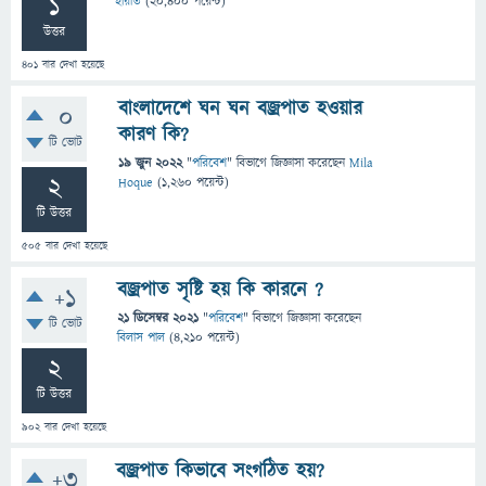
1
হায়াত
(
20,400
পয়েন্ট)
উত্তর
401
বার দেখা হয়েছে
বাংলাদেশে ঘন ঘন বজ্রপাত হওয়ার
0
কারণ কি?
টি ভোট
19 জুন 2022
"
পরিবেশ
" বিভাগে
জিজ্ঞাসা
করেছেন
Mila
2
Hoque
(
1,260
পয়েন্ট)
টি উত্তর
505
বার দেখা হয়েছে
বজ্রপাত সৃষ্টি হয় কি কারনে ?
+1
21 ডিসেম্বর 2021
"
পরিবেশ
" বিভাগে
জিজ্ঞাসা
করেছেন
টি ভোট
বিলাস পাল
(
4,210
পয়েন্ট)
2
টি উত্তর
902
বার দেখা হয়েছে
বজ্রপাত কিভাবে সংগঠিত হয়?
+3