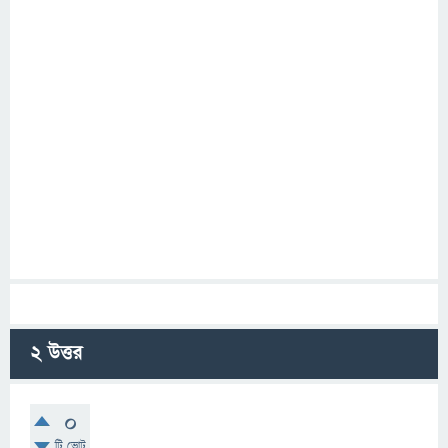
2
উত্তর
0
টি ভোট