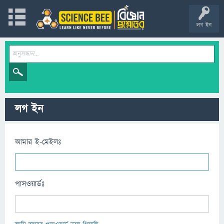
লগ ইন
লগ ইন
আমার ই-মেইলঃ
পাসওয়ার্ডঃ