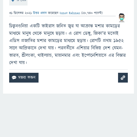
টি ভোট
31 ডিসেম্বর 2021
উত্তর প্রদান
করেছেন
Ismot Rahman
(
28,740
পয়েন্ট)
চিকুনগুনিয়া একটি ভাইরাস জনিত জ্বর যা আক্রান্ত মশার কামড়ের
মাধ্যমে মানুষ থেকে মানুষে ছড়ায়। এ রোগ ডেঙ্গু, জিকা'র মতোই
এডিস প্রজাতির মশার কামড়ের মাধ্যমে ছড়ায়। রোগটি প্রথম ১৯৫২
সালে আফ্রিকাতে দেখা যায়। পরবর্তীতে এশিয়ার বিভিন্ন দেশ যেমন-
ভারত, শ্রীলংকা, থাইল্যান্ড, মায়ানমার এবং ইন্দোনেশিয়াতে এর বিস্তার
দেখা যায়।