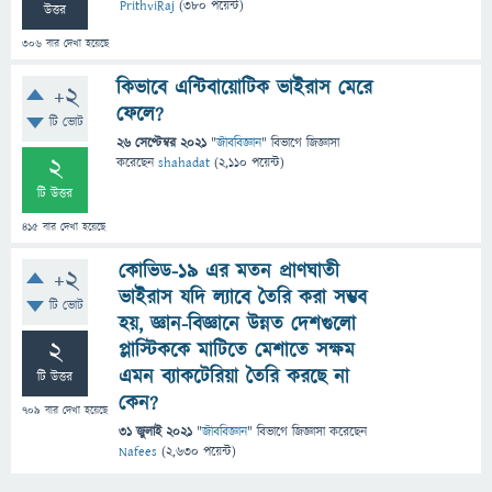
PrithviRaj
(
380
পয়েন্ট)
উত্তর
306
বার দেখা হয়েছে
কিভাবে এন্টিবায়োটিক ভাইরাস মেরে
+2
ফেলে?
টি ভোট
26 সেপ্টেম্বর 2021
"
জীববিজ্ঞান
" বিভাগে
জিজ্ঞাসা
2
করেছেন
shahadat
(
2,110
পয়েন্ট)
টি উত্তর
415
বার দেখা হয়েছে
কোভিড-১৯ এর মতন প্রাণঘাতী
+2
ভাইরাস যদি ল্যাবে তৈরি করা সম্ভব
টি ভোট
হয়, জ্ঞান-বিজ্ঞানে উন্নত দেশগুলো
2
প্লাস্টিককে মাটিতে মেশাতে সক্ষম
এমন ব্যাকটেরিয়া তৈরি করছে না
টি উত্তর
কেন?
709
বার দেখা হয়েছে
31 জুলাই 2021
"
জীববিজ্ঞান
" বিভাগে
জিজ্ঞাসা
করেছেন
Nafees
(
2,630
পয়েন্ট)