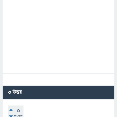
3
উত্তর
0
টি ভোট