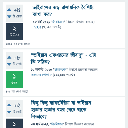
ভাইরাসের জড় রাসায়নিক বৈশিষ্ট্য
+4
ব্যাখা কর?
টি ভোট
05 মার্চ 2021
"
জীববিজ্ঞান
" বিভাগে
জিজ্ঞাসা
করেছেন
2
EVAN
(
7,450
পয়েন্ট)
টি উত্তর
1,460
বার দেখা হয়েছে
“ভাইরাস একধরনের জীবাণু” - এটা
+8
কি সঠিক?
টি ভোট
10 অগাস্ট 2020
"
জীববিজ্ঞান
" বিভাগে
জিজ্ঞাসা
করেছেন
1
বিজ্ঞানের পোকা ৫
(
123,410
পয়েন্ট)
উত্তর
439
বার দেখা হয়েছে
কিছু কিছু ব্যাকটেরিয়া বা ভাইরাস
+2
হাজার হাজার বছর বেচে থাকে
টি ভোট
কিভাবে?
1
04 মার্চ 2022
"
জীববিজ্ঞান
" বিভাগে
জিজ্ঞাসা
করেছেন