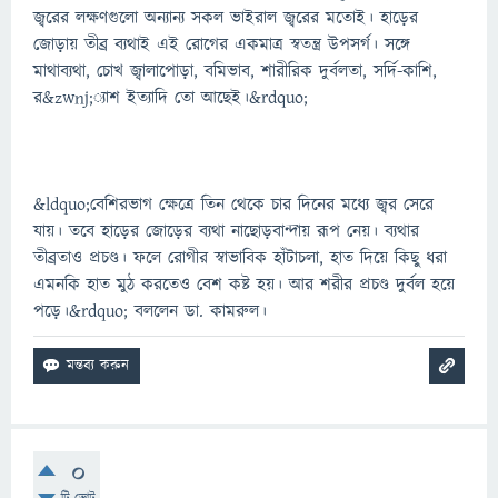
জ্বরের লক্ষণগুলো অন্যান্য সকল ভাইরাল জ্বরের মতোই। হাড়ের
জোড়ায় তীব্র ব্যথাই এই রোগের একমাত্র স্বতন্ত্র উপসর্গ। সঙ্গে
মাথাব্যথা, চোখ জ্বালাপোড়া, বমিভাব, শারীরিক দুর্বলতা, সর্দি-কাশি,
র&zwnj;্যাশ ইত্যাদি তো আছেই।&rdquo;
&ldquo;বেশিরভাগ ক্ষেত্রে তিন থেকে চার দিনের মধ্যে জ্বর সেরে
যায়। তবে হাড়ের জোড়ের ব্যথা নাছোড়বান্দায় রূপ নেয়। ব্যথার
তীব্রতাও প্রচণ্ড। ফলে রোগীর স্বাভাবিক হাঁটাচলা, হাত দিয়ে কিছু ধরা
এমনকি হাত মুঠ করতেও বেশ কষ্ট হয়। আর শরীর প্রচণ্ড দুর্বল হয়ে
পড়ে।&rdquo; বললেন ডা. কামরুল।
0