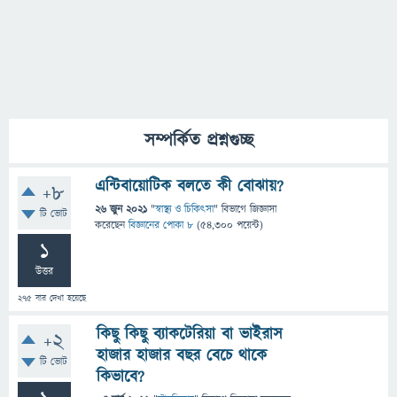
সম্পর্কিত প্রশ্নগুচ্ছ
এন্টিবায়োটিক বলতে কী বোঝায়?
+8
26 জুন 2021
"
স্বাস্থ্য ও চিকিৎসা
" বিভাগে
জিজ্ঞাসা
টি ভোট
করেছেন
বিজ্ঞানের পোকা ৮
(
54,300
পয়েন্ট)
1
উত্তর
275
বার দেখা হয়েছে
কিছু কিছু ব্যাকটেরিয়া বা ভাইরাস
+2
হাজার হাজার বছর বেচে থাকে
টি ভোট
কিভাবে?