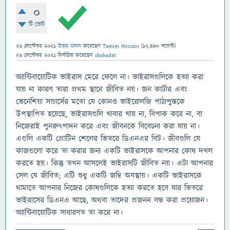
0
টি ভোট
26 সেপ্টেম্বর 2021
উত্তর প্রদান
করেছেন
Tamim Hossain
(
12,990
পয়েন্ট)
26 সেপ্টেম্বর 2021
নির্বাচিত
করেছেন
shahadat
অ্যান্টিবায়োটিক ভাইরাস মেরে ফেলে না। ভাইরাসগুলিকে হত্যা করা
যায় না কারণ তারা প্রথম স্থানে জীবিত নয়। জন কার্টার এবং
ভেনেশিয়া সন্ডার্সের মতো যে কোনও ভাইরোলজি পাঠ্যপুস্তকে
উপস্থাপিত হয়েছে, ভাইরাসগুলি খাবার খায় না, বিপাক করে না, বা
নিজেরাই পুনরুত্পাদন করে এবং জীবনকে বিবেচনা করা যায় না।
এগুলি একটি প্রোটিন শেলের ভিতরে ডিএনএর বিট। জীবগুলি যে
কাজগুলো করে তা করার জন্য একটি ভাইরাসকে আপনার কোষ দখল
করতে হয়। কিন্তু তখন আসলেই ভাইরাসটি জীবিত নয়। এটা আপনার
সেল যে জীবিত; এটি শুধু একটি জম্বি অবস্থায়। একটি ভাইরাসকে
থামাতে আপনার নিজের কোষগুলিকে হত্যা করতে হবে যার ভিতরে
ভাইরাসের ডিএনএ আছে, অথবা তাদের প্রজনন বন্ধ করা প্রয়োজন।
অ্যান্টিবায়োটিক সাধারণত তা করে না।