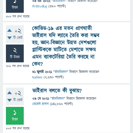
1
04 মার্চ 2022
"
জীববিজ্ঞান
" বিভাগে
জিজ্ঞাসা
করেছেন
PrithviRaj
(
380
পয়েন্ট)
উত্তর
306
বার দেখা হয়েছে
কোভিড-১৯ এর মতন প্রাণঘাতী
+2
ভাইরাস যদি ল্যাবে তৈরি করা সম্ভব
টি ভোট
হয়, জ্ঞান-বিজ্ঞানে উন্নত দেশগুলো
2
প্লাস্টিককে মাটিতে মেশাতে সক্ষম
এমন ব্যাকটেরিয়া তৈরি করছে না
টি উত্তর
কেন?
709
বার দেখা হয়েছে
31 জুলাই 2021
"
জীববিজ্ঞান
" বিভাগে
জিজ্ঞাসা
করেছেন
Nafees
(
2,630
পয়েন্ট)
ভাইরাস বলতে কী বুঝায়?
+2
09 মে 2021
"
জীববিজ্ঞান
" বিভাগে
জিজ্ঞাসা
করেছেন
টি ভোট
মেহেদী হাসান
(
141,860
পয়েন্ট)
1
উত্তর
805
বার দেখা হয়েছে