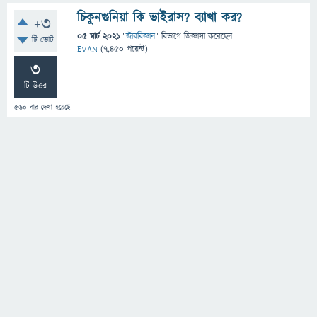
চিকুনগুনিয়া কি ভাইরাস? ব্যাখা কর?
+3
05 মার্চ 2021
"
জীববিজ্ঞান
" বিভাগে
জিজ্ঞাসা
করেছেন
টি ভোট
EVAN
(
7,450
পয়েন্ট)
3
টি উত্তর
560
বার দেখা হয়েছে