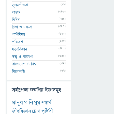
(81)
সৃজনশীলতা
(388)
লাইফ
(749)
বিবিধ
(385)
চিন্তা ও দক্ষতা
(620)
প্রাণিবিদ্যা
(225)
পরিবেশ
(488)
মনোবিজ্ঞান
(669)
তত্ত্ব ও গবেষণা
(112)
বাংলাদেশ ও বিশ্ব
(62)
মিথোলজি
সর্বাপেক্ষা জনপ্রিয় ট্যাগসমূহ
মানুষ
পানি
ঘুম
পদার্থ
-
জীববিজ্ঞান
চোখ
পৃথিবী