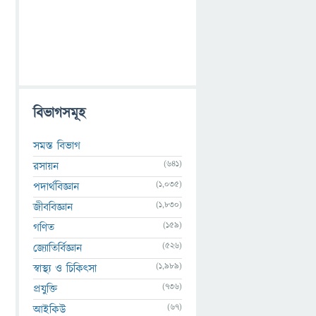
বিভাগসমূহ
সমস্ত বিভাগ
(641)
রসায়ন
(1,035)
পদার্থবিজ্ঞান
(1,830)
জীববিজ্ঞান
(159)
গণিত
(526)
জ্যোতির্বিজ্ঞান
(1,989)
স্বাস্থ্য ও চিকিৎসা
(736)
প্রযুক্তি
(67)
আইকিউ