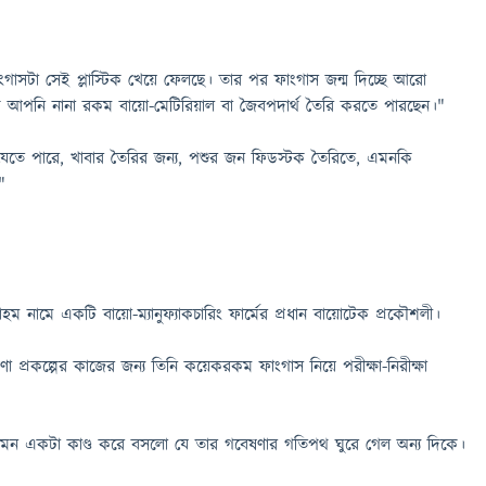
ফাংগাসটা সেই প্লাস্টিক খেয়ে ফেলছে। তার পর ফাংগাস জন্ম দিচ্ছে আরো
আপনি নানা রকম বায়ো-মেটিরিয়াল বা জৈবপদার্থ তৈরি করতে পারছেন।"
যেতে পারে, খাবার তৈরির জন্য, পশুর জন ফিডস্টক তৈরিতে, এমনকি
"
য়োহম নামে একটি বায়ো-ম্যানুফ্যাকচারিং ফার্মের প্রধান বায়োটেক প্রকৌশলী।
 প্রকল্পের কাজের জন্য তিনি কয়েকরকম ফাংগাস নিয়ে পরীক্ষা-নিরীক্ষা
মন একটা কাণ্ড করে বসলো যে তার গবেষণার গতিপথ ঘুরে গেল অন্য দিকে।