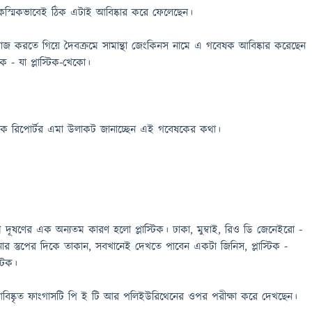
আকস্মিকভাবেই ঠিক এটাই আবিষ্কার করে ফেলেছেন।
াজ করতে গিয়ে দৈবক্রমে সামান্থা জেংকিনস নামে এ গবেষক আবিষ্কার করেছেন
 - যা প্লাস্টিক-খেকো।
 বিষয়ক রিপোর্টর এমা উলাকট জানাচ্ছেন এই গবেষকের কথা।
 দূষণের এক অন্যতম কারণ হলো প্লাস্টিক। ঢাকা, মুম্বাই, রিও ডি জেনেইরো -
র স্তুপের দিকে তাকান, সবখানেই দেখতে পাবেন একটা জিনিস, প্লাস্টিক -
্টিক।
ষ্কৃত ফাংগাসটি পি ই টি আর পলিইউরিথেনের ওপর পরীক্ষা করে দেখছেন।