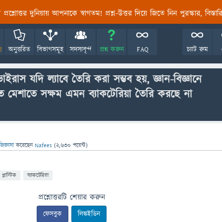
তির প্রশ্নোত্তর দুনিয়ায় আপনাকে স্বাগতম! প্রশ্ন-উত্তর দিয়ে জিতে নিন পুরস্কার, বিস্ত
!
অনুত্তরিত
বিভাগসমূহ
সদস্যবৃন্দ
প্রশ্ন করুন
FAQ
চ্যাট রুম
রাস যদি ল্যাবে তৈরি করা সম্ভব হয়, জ্ঞান-বিজ্ঞানে
িতে মেশাতে সক্ষম এমন ব্যাকটেরিয়া তৈরি করছে না
জিজ্ঞাসা
করেছেন
Nafees
(
2,630
পয়েন্ট)
প্লাস্টিক
ব্যাকটেরিয়া
প্রশ্নোত্তরটি শেয়ার করুন
ফেসবুক
লিঙ্কইডিন