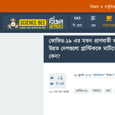
বিজ্ঞান ও প্রযুক্
বী হোম
প্রশ্ন
গরমাগরম
কোভিড-১৯ এর মতন প্রাণঘাতী ভাই
উন্নত দেশগুলো প্লাস্টিককে মাট
কেন?
31 জুলাই 2021
"
জীববিজ্ঞান
" বিভাগে
+2
টি ভোট
কোভিড-১৯
ভাইরাস
ল্যাব
708
বার দেখা হয়েছে