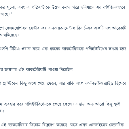
নাকর সূচনা, এবং এ প্রক্রিয়াটাকে উন্নত করার পরে ভবিষ্যতে এর বাণিজ্যিকভাবে
াও আছে।"
িগে হেলমহোল্টৎস সেন্টার ফর এনভায়রনমেন্টাল রিসার্চ-এর একটি দল আরেকটি
তি ঘটিয়েছে।
ি টিডিএ-ওয়ান' নামে এক ধরনের ব্যাকটেরিয়াকে পলিইউরিথেন ভাঙার জন্য
র জায়গায় এই ব্যাকটেরিয়াটি পাওয়া গিয়েছিল।
য়া প্লাস্টিকের কিছু অংশ খেয়ে ফেলে, আর বাকি অংশ কার্বনডাইঅক্সাইড হিসেবে
্যবহার করে পলিইউরিথেনকে ভেঙে ফেলে। এছাড়া অন্য আরো কিছু ক্ষুদ্র
ায়।
ই ব্যাকটেরিয়ার জিনোম বিশ্লেষণ করেছে -যাতে এসব এনজাইমের জেনেটিক