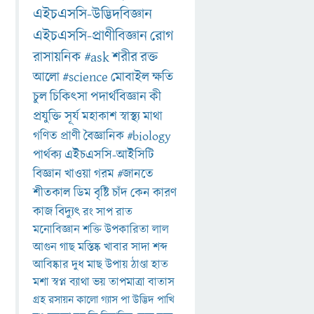
এইচএসসি-উদ্ভিদবিজ্ঞান
এইচএসসি-প্রাণীবিজ্ঞান
রোগ
রাসায়নিক
#ask
শরীর
রক্ত
আলো
#science
মোবাইল
ক্ষতি
চুল
চিকিৎসা
পদার্থবিজ্ঞান
কী
প্রযুক্তি
সূর্য
মহাকাশ
স্বাস্থ্য
মাথা
গণিত
প্রাণী
বৈজ্ঞানিক
#biology
পার্থক্য
এইচএসসি-আইসিটি
বিজ্ঞান
খাওয়া
গরম
#জানতে
শীতকাল
ডিম
বৃষ্টি
চাঁদ
কেন
কারণ
কাজ
বিদ্যুৎ
রং
সাপ
রাত
মনোবিজ্ঞান
শক্তি
উপকারিতা
লাল
আগুন
গাছ
মস্তিষ্ক
খাবার
সাদা
শব্দ
আবিষ্কার
দুধ
মাছ
উপায়
ঠাণ্ডা
হাত
মশা
স্বপ্ন
ব্যাথা
ভয়
তাপমাত্রা
বাতাস
গ্রহ
রসায়ন
কালো
গ্যাস
পা
উদ্ভিদ
পাখি