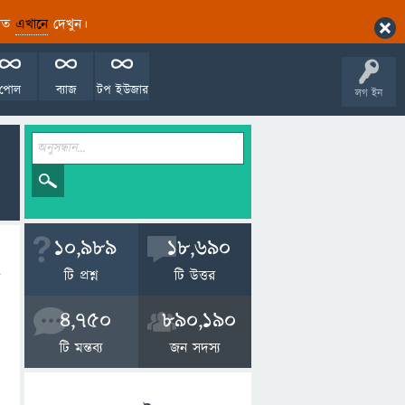
ারিত
এখানে
দেখুন।
পোল
ব্যাজ
টপ ইউজার
লগ ইন
10,989
18,690
টি প্রশ্ন
টি উত্তর
4,750
890,190
টি মন্তব্য
জন সদস্য