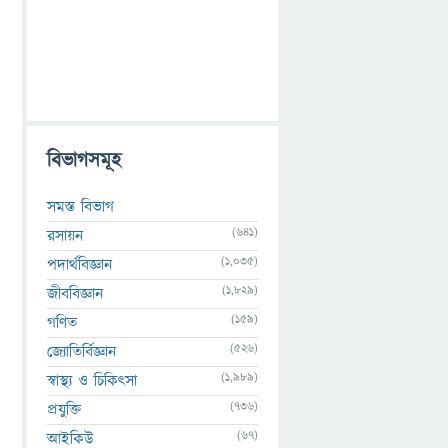
বিভাগসমূহ
সমস্ত বিভাগ
(641)
রসায়ন
(1,035)
পদার্থবিজ্ঞান
(1,829)
জীববিজ্ঞান
(159)
গণিত
(526)
জ্যোতির্বিজ্ঞান
(1,989)
স্বাস্থ্য ও চিকিৎসা
(736)
প্রযুক্তি
(67)
আইকিউ