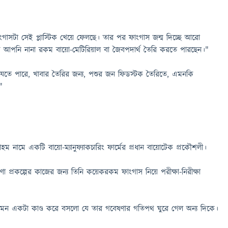
ফাংগাসটা সেই প্লাস্টিক খেয়ে ফেলছে। তার পর ফাংগাস জন্ম দিচ্ছে আরো
আপনি নানা রকম বায়ো-মেটিরিয়াল বা জৈবপদার্থ তৈরি করতে পারছেন।"
যেতে পারে, খাবার তৈরির জন্য, পশুর জন ফিডস্টক তৈরিতে, এমনকি
"
য়োহম নামে একটি বায়ো-ম্যানুফ্যাকচারিং ফার্মের প্রধান বায়োটেক প্রকৌশলী।
 প্রকল্পের কাজের জন্য তিনি কয়েকরকম ফাংগাস নিয়ে পরীক্ষা-নিরীক্ষা
মন একটা কাণ্ড করে বসলো যে তার গবেষণার গতিপথ ঘুরে গেল অন্য দিকে।