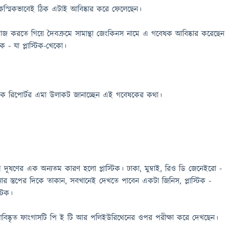
আকস্মিকভাবেই ঠিক এটাই আবিষ্কার করে ফেলেছেন।
াজ করতে গিয়ে দৈবক্রমে সামান্থা জেংকিনস নামে এ গবেষক আবিষ্কার করেছেন
 - যা প্লাস্টিক-খেকো।
 বিষয়ক রিপোর্টর এমা উলাকট জানাচ্ছেন এই গবেষকের কথা।
 দূষণের এক অন্যতম কারণ হলো প্লাস্টিক। ঢাকা, মুম্বাই, রিও ডি জেনেইরো -
র স্তুপের দিকে তাকান, সবখানেই দেখতে পাবেন একটা জিনিস, প্লাস্টিক -
্টিক।
ষ্কৃত ফাংগাসটি পি ই টি আর পলিইউরিথেনের ওপর পরীক্ষা করে দেখছেন।