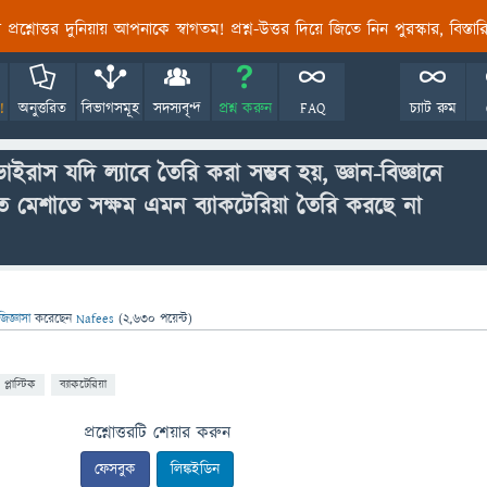
তির প্রশ্নোত্তর দুনিয়ায় আপনাকে স্বাগতম! প্রশ্ন-উত্তর দিয়ে জিতে নিন পুরস্কার, বিস্ত
!
অনুত্তরিত
বিভাগসমূহ
সদস্যবৃন্দ
প্রশ্ন করুন
FAQ
চ্যাট রুম
রাস যদি ল্যাবে তৈরি করা সম্ভব হয়, জ্ঞান-বিজ্ঞানে
িতে মেশাতে সক্ষম এমন ব্যাকটেরিয়া তৈরি করছে না
জিজ্ঞাসা
করেছেন
Nafees
(
2,630
পয়েন্ট)
প্লাস্টিক
ব্যাকটেরিয়া
প্রশ্নোত্তরটি শেয়ার করুন
ফেসবুক
লিঙ্কইডিন