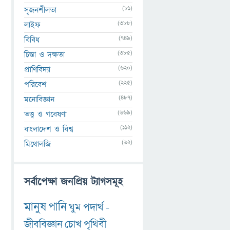
(81)
সৃজনশীলতা
(388)
লাইফ
(749)
বিবিধ
(385)
চিন্তা ও দক্ষতা
(620)
প্রাণিবিদ্যা
(225)
পরিবেশ
(487)
মনোবিজ্ঞান
(669)
তত্ত্ব ও গবেষণা
(112)
বাংলাদেশ ও বিশ্ব
(62)
মিথোলজি
সর্বাপেক্ষা জনপ্রিয় ট্যাগসমূহ
মানুষ
পানি
ঘুম
পদার্থ
-
জীববিজ্ঞান
চোখ
পৃথিবী