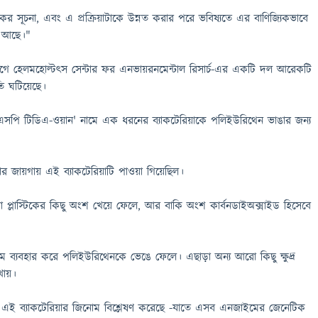
নাকর সূচনা, এবং এ প্রক্রিয়াটাকে উন্নত করার পরে ভবিষ্যতে এর বাণিজ্যিকভাবে
াও আছে।"
িগে হেলমহোল্টৎস সেন্টার ফর এনভায়রনমেন্টাল রিসার্চ-এর একটি দল আরেকটি
তি ঘটিয়েছে।
ি টিডিএ-ওয়ান' নামে এক ধরনের ব্যাকটেরিয়াকে পলিইউরিথেন ভাঙার জন্য
র জায়গায় এই ব্যাকটেরিয়াটি পাওয়া গিয়েছিল।
য়া প্লাস্টিকের কিছু অংশ খেয়ে ফেলে, আর বাকি অংশ কার্বনডাইঅক্সাইড হিসেবে
্যবহার করে পলিইউরিথেনকে ভেঙে ফেলে। এছাড়া অন্য আরো কিছু ক্ষুদ্র
ায়।
ই ব্যাকটেরিয়ার জিনোম বিশ্লেষণ করেছে -যাতে এসব এনজাইমের জেনেটিক