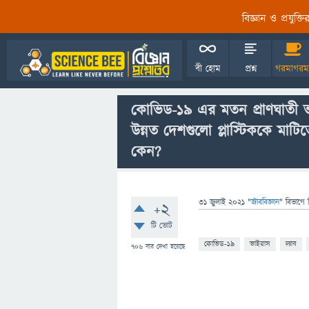
বিজ্ঞান ও প্রযুক্
বী হোম
প্রশ্ন
গরমাগরম
কোভিড-১৯ এর মতন প্রাণঘাতী ভাই
উন্নত দেশগুলো প্লাস্টিককে মাট
কেন?
31 জুলাই 2021
"
জীববিজ্ঞান
" বিভাগে
+2
টি ভোট
কোভিড-১৯
ভাইরাস
ল্যাব
706
বার দেখা হয়েছে