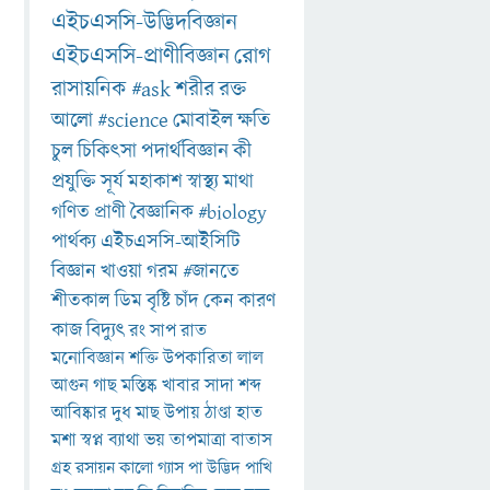
এইচএসসি-উদ্ভিদবিজ্ঞান
এইচএসসি-প্রাণীবিজ্ঞান
রোগ
রাসায়নিক
#ask
শরীর
রক্ত
আলো
#science
মোবাইল
ক্ষতি
চুল
চিকিৎসা
পদার্থবিজ্ঞান
কী
প্রযুক্তি
সূর্য
মহাকাশ
স্বাস্থ্য
মাথা
গণিত
প্রাণী
বৈজ্ঞানিক
#biology
পার্থক্য
এইচএসসি-আইসিটি
বিজ্ঞান
খাওয়া
গরম
#জানতে
শীতকাল
ডিম
বৃষ্টি
চাঁদ
কেন
কারণ
কাজ
বিদ্যুৎ
রং
সাপ
রাত
মনোবিজ্ঞান
শক্তি
উপকারিতা
লাল
আগুন
গাছ
মস্তিষ্ক
খাবার
সাদা
শব্দ
আবিষ্কার
দুধ
মাছ
উপায়
ঠাণ্ডা
হাত
মশা
স্বপ্ন
ব্যাথা
ভয়
তাপমাত্রা
বাতাস
গ্রহ
রসায়ন
কালো
গ্যাস
পা
উদ্ভিদ
পাখি